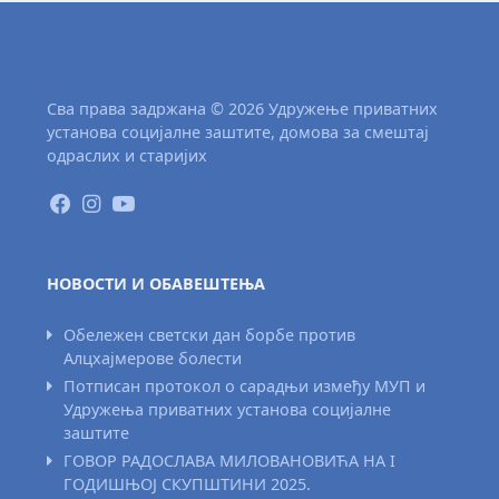
Сва права задржана © 2026 Удружење приватних
установа социјалне заштите, домова за смештај
одраслих и старијих
НОВОСТИ И ОБАВЕШТЕЊА
Обележен светски дан борбе против
Алцхајмерове болести
Потписан протокол о сарадњи између МУП и
Удружења приватних установа социјалне
заштите
ГОВОР РАДОСЛАВА МИЛОВАНОВИЋА НА I
ГОДИШЊОЈ СКУПШТИНИ 2025.