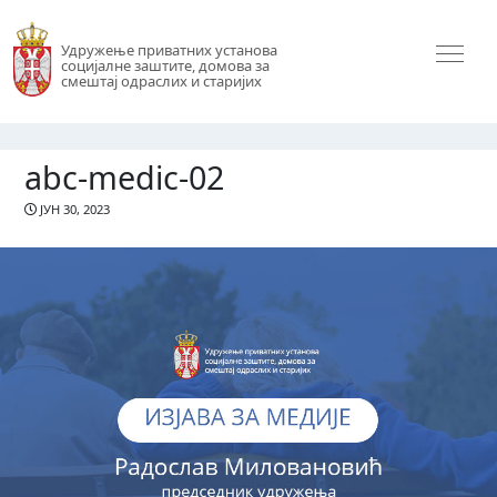
Удружење приватних установа
социјалне заштите, домова за
смештај одраслих и старијих
abc-medic-02
ЈУН 30, 2023