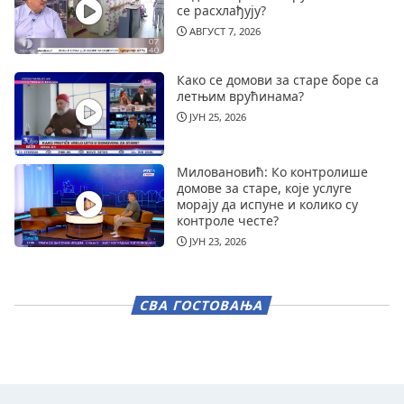
се расхлађују?
АВГУСТ 7, 2026
Како се домови за старе боре са
летњим врућинама?
ЈУН 25, 2026
Миловановић: Ко контролише
домове за старе, које услуге
морају да испуне и колико су
контроле честе?
ЈУН 23, 2026
СВА ГОСТОВАЊА