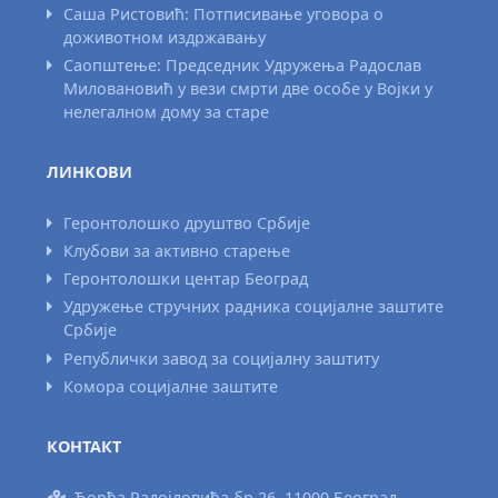
Саша Ристовић: Потписивање уговора о
доживотном издржавању
Саопштење: Председник Удружења Радослав
Миловановић у вези смрти две особе у Војки у
нелегалном дому за старе
ЛИНКОВИ
Геронтолошко друштво Србије
Клубови за активно старење
Геронтолошки центар Београд
Удружење стручних радника социјалне заштите
Србије
Републички завод за социјалну заштиту
Комора социјалне заштите
КОНТАКТ
Ђорђа Радојловића бр.26, 11000 Београд,