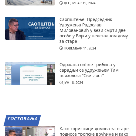
ДЕЦЕМБАР 19, 2024
Саопштење: Председник
Удружења Радослав
Миловановић у вези смрти две
особе у Војки у нелегалном дому
за старе
НОВЕМБАР 11, 2024
Одржана online трибина у
сарадњи са удружењем Тим
психолога ”Светлост”
ЈУН 18, 2024
ГОСТОВАЊА
Како корисници домова за старе
подносе тропске врућине и како