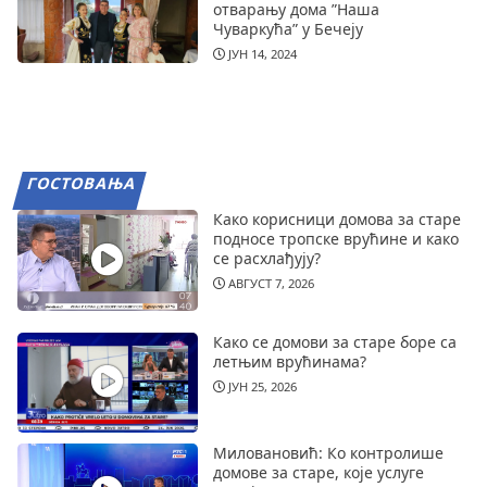
отварању дома ”Наша
Чуваркућа” у Бечеју
ЈУН 14, 2024
ГОСТОВАЊА
Како корисници домова за старе
подносе тропске врућине и како
се расхлађују?
АВГУСТ 7, 2026
Како се домови за старе боре са
летњим врућинама?
ЈУН 25, 2026
Миловановић: Ко контролише
домове за старе, које услуге