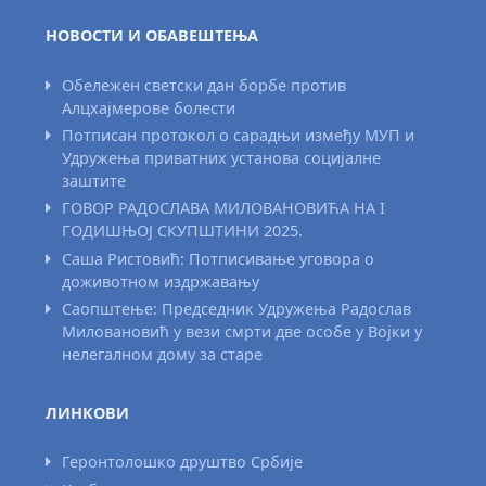
НОВОСТИ И ОБАВЕШТЕЊА
Обележен светски дан борбе против
Алцхајмерове болести
Потписан протокол о сарадњи између МУП и
Удружења приватних установа социјалне
заштите
ГОВОР РАДОСЛАВА МИЛОВАНОВИЋА НА I
ГОДИШЊОЈ СКУПШТИНИ 2025.
Саша Ристовић: Потписивање уговора о
доживотном издржавању
Саопштење: Председник Удружења Радослав
Миловановић у вези смрти две особе у Војки у
нелегалном дому за старе
ЛИНКОВИ
Геронтолошко друштво Србије