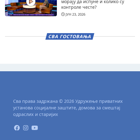
морају да испуне и колико су
контроле честе?
ЈУН 23, 2026
СВА ГОСТОВАЊА
Сва права задржана © 2026 Удружење приватних
установа социјалне заштите, домова за смештај
одраслих и старијих