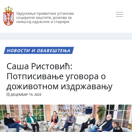
Удружење приватних установа
социјалне заштите, домова за
смештај одраслих и старијих
НОВОСТИ И ОБАВЕШТЕЊА
Саша Ристовић:
Потписивање уговора о
доживотном издржавању
ДЕЦЕМБАР 19, 2024