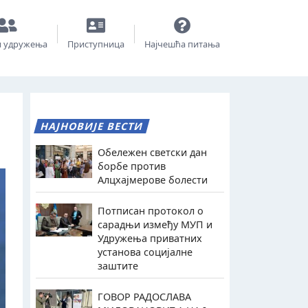
и удружења
Приступница
Најчешћа питања
НАЈНОВИЈЕ ВЕСТИ
Обележен светски дан
борбе против
Алцхајмерове болести
Потписан протокол о
сарадњи између МУП и
Удружења приватних
установа социјалне
заштите
ГОВОР РАДОСЛАВА