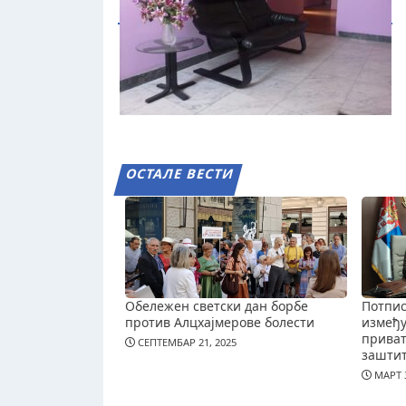
ОСТАЛЕ ВЕСТИ
Обележен светски дан борбе
Потпис
против Алцхајмерове болести
измеђ
приват
СЕПТЕМБАР 21, 2025
зашти
МАРТ 3