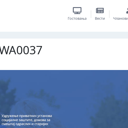
Гостовања
Вести
Чланов
-WA0037