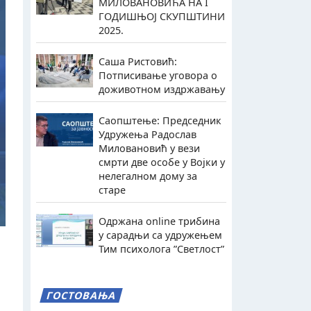
МИЛОВАНОВИЋА НА I
ГОДИШЊОЈ СКУПШТИНИ
2025.
Саша Ристовић:
Потписивање уговора о
доживотном издржавању
Саопштење: Председник
Удружења Радослав
Миловановић у вези
смрти две особе у Војки у
нелегалном дому за
старе
Одржана online трибина
у сарадњи са удружењем
Тим психолога ”Светлост”
ГОСТОВАЊА