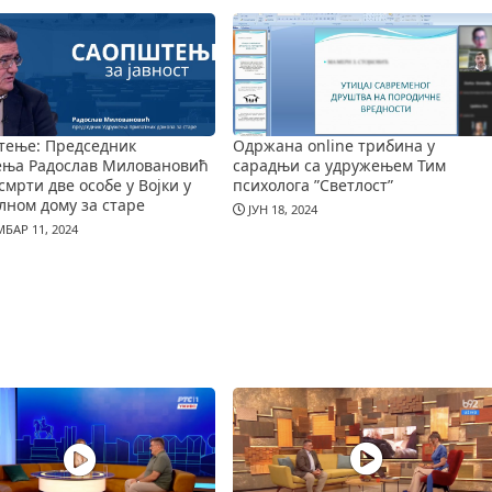
тење: Председник
Одржана online трибина у
ења Радослав Миловановић
сарадњи са удружењем Тим
смрти две особе у Војки у
психолога ”Светлост”
лном дому за старе
ЈУН 18, 2024
БАР 11, 2024