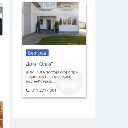
Београд
Дом “Олга”
ДОМ ОЛГА постоји скоро три
године и у нашој средини
Борче-Котежа, ...
011 2717 501