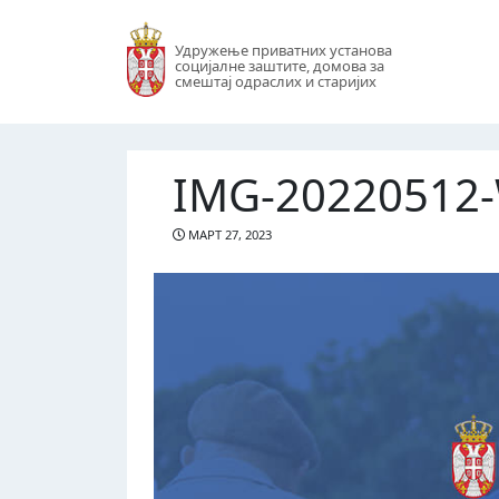
Удружење приватних установа
социјалне заштите, домова за
смештај одраслих и старијих
IMG-20220512
МАРТ 27, 2023