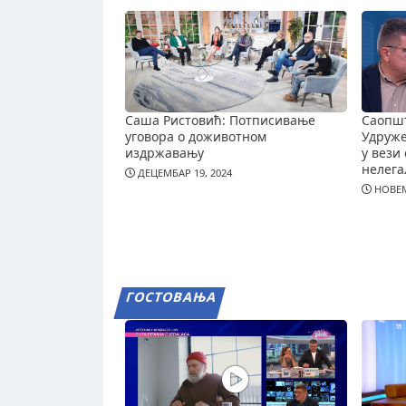
Саша Ристовић: Потписивање
Саопш
уговора о доживотном
Удруж
издржавању
у вези 
нелега
ДЕЦЕМБАР 19, 2024
НОВЕМ
ГОСТОВАЊА