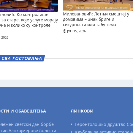
Миловановић: Летњи смештај у
новић: Ко контролише
домовима – Знак бриге и
за старе, које услуге морају
сигурности или табу тема
уне и колико су контроле
ЈУН 15, 2026
, 2026
СВА ГОСТОВАЊА
СТИ И ОБАВЕШТЕЊА
ЛИНКОВИ
лежен светски дан борбе
Геронтолошко друштво Ср
тив Алцхајмерове болести
Клубови за активно старе