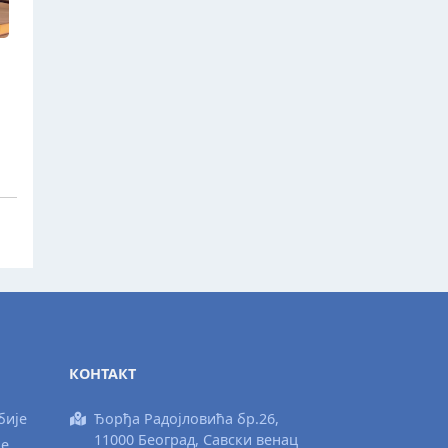
КОНТАКТ
бије
Ђорђа Радојловића бр.26,
11000 Београд, Савски венац
ње