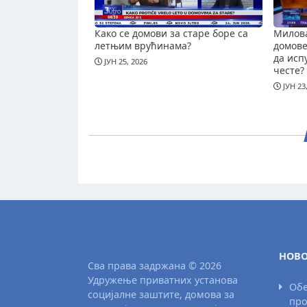
Како се домови за старе боре са
Милова
летњим врућинама?
домове 
да исп
ЈУН 25, 2026
честе?
ЈУН 23
НОВО
Сва права задржана © 2026
Удружење приватних установа
Обе
социјалне заштите, домова за
про