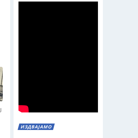
Ј
ИЗДВАЈАМО