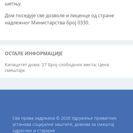
шетњу.
Дом поседује све дозволе и лиценце од стране
надлежног Министарства број 0330.
ОСТАЛЕ ИНФОРМАЦИЈЕ
Капацитет дома: 27 Број слободних места: Цена
смештаја:
Сва права задржана © 2026 Удружење приватних
установа социјалне заштите, домова за смештај
одраслих и старијих