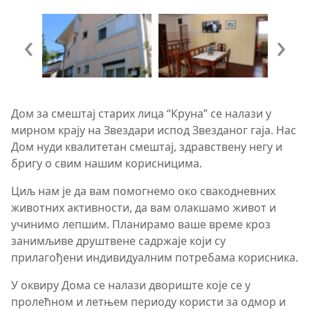
‹
›
Дом за смештај старих лица “Круна” се налази у
мирном крају на Звездари испод Звезданог гаја. Нас
Дом нуди квалитетан смештај, здравствену негу и
бригу о свим нашим корисницима.
Циљ нам је да вам помогнемо око свакодневних
животних активности, да вам олакшамо живот и
учинимо лепшим. Планирамо ваше време кроз
занимљиве друштвене садржаје који су
прилагођени индивидуалним потребама корисника.
У оквиру Дома се налази двориште које се у
пролећном и летњем периоду користи за одмор и