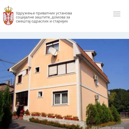
Удружење приватних установа
социјалне заштите, домова за
смештај одраслих и старијих