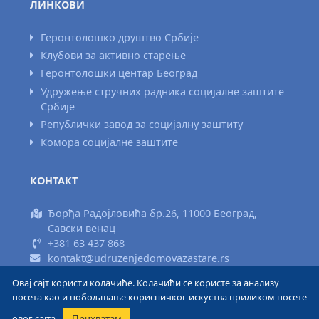
ЛИНКОВИ
Геронтолошко друштво Србије
Клубови за активно старење
Геронтолошки центар Београд
Удружење стручних радника социјалне заштите
Србије
Републички завод за социјалну заштиту
Комора социјалне заштите
КОНТАКТ
Ђорђа Радојловића бр.26, 11000 Београд,
Савски венац
+381 63 437 868
kontakt@udruzenjedomovazastare.rs
Овај сајт користи колачиће. Колачићи се користе за анализу
Израда сајта www.areadizajn.com
посета као и побољшање корисничког искуства приликом посете
овог сајта.
Прихватам