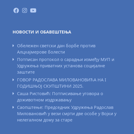
НОВОСТИ И ОБАВЕШТЕЊА
Обележен светски дан борбе против
Алцхајмерове болести
Потписан протокол о сарадњи између МУП и
Удружења приватних установа социјалне
заштите
ГОВОР РАДОСЛАВА МИЛОВАНОВИЋА НА I
ГОДИШЊОЈ СКУПШТИНИ 2025.
Саша Ристовић: Потписивање уговора о
доживотном издржавању
Саопштење: Председник Удружења Радослав
Миловановић у вези смрти две особе у Војки у
нелегалном дому за старе