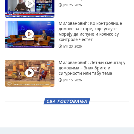
ЈУН 25, 2026
Миловановић: Ко контролише
домове за старе, које услуге
морају да испуне и колико су
контроле честе?
ЈУН 23, 2026
Миловановић: Летњи смештај у
домовима – Знак бриге и
сигурности или табу тема
ЈУН 15, 2026
СВА ГОСТОВАЊА