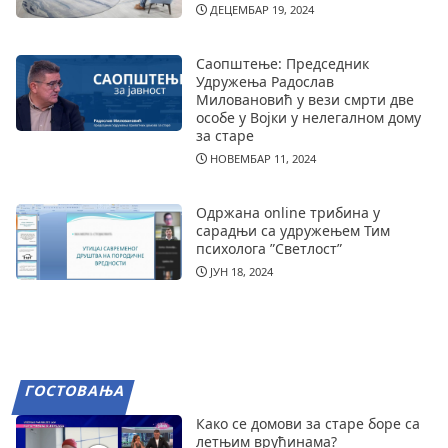
ДЕЦЕМБАР 19, 2024
Саопштење: Председник
Удружења Радослав
Миловановић у вези смрти две
особе у Војки у нелегалном дому
за старе
НОВЕМБАР 11, 2024
Одржана online трибина у
сарадњи са удружењем Тим
психолога ”Светлост”
ЈУН 18, 2024
ГОСТОВАЊА
Како се домови за старе боре са
летњим врућинама?