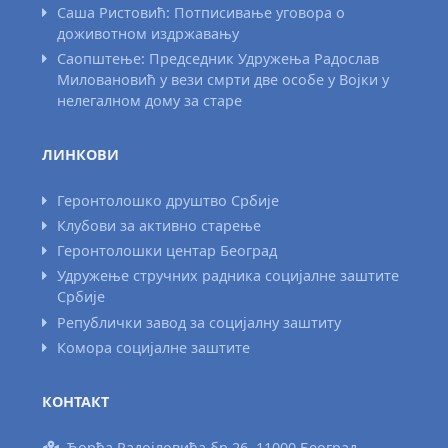
Саша Ристовић: Потписивање уговора о
доживотном издржавању
Саопштење: Председник Удружења Радослав
Миловановић у вези смрти две особе у Војки у
нелегалном дому за старе
ЛИНКОВИ
Геронтолошко друштво Србије
Клубови за активно старење
Геронтолошки центар Београд
Удружење стручних радника социјалне заштите
Србије
Републички завод за социјалну заштиту
Комора социјалне заштите
КОНТАКТ
Ђорђа Радојловића бр.26, 11000 Београд,