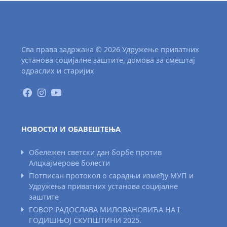
Сва права задржана © 2026 Удружење приватних
установа социјалне заштите, домова за смештај
одраслих и старијих
НОВОСТИ И ОБАВЕШТЕЊА
Обележен светски дан борбе против
Алцхајмерове болести
Потписан протокол о сарадњи између МУП и
Удружења приватних установа социјалне
заштите
ГОВОР РАДОСЛАВА МИЛОВАНОВИЋА НА I
ГОДИШЊОЈ СКУПШТИНИ 2025.