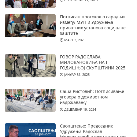
Потписан протокол о сарадњи
између МУП и Удружења
приватних установа социјалне
заштите
МАРТ 3, 2025
ГОВОР РАДОСЛАВА
МИЛОВАНОВИЋА НА I
ГОДИШЊОЈ СКУПШТИНИ 2025.
ЈАНУАР 31, 2025
Саша Ристовић: Потписивање
уговора о доживотном
издржавању
ДЕЦЕМБАР 19, 2024
Саопштење: Председник
Удружења Радослав
Миловановић у вези смрти две