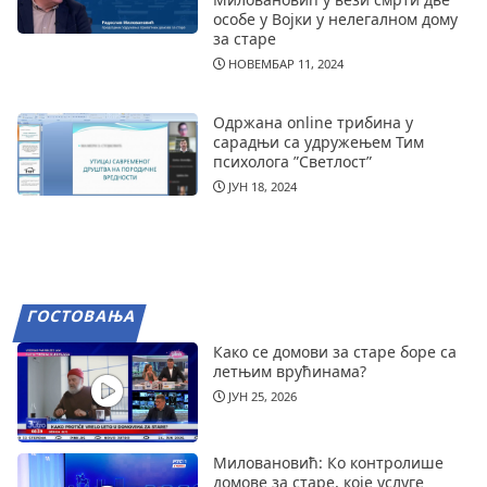
особе у Војки у нелегалном дому
за старе
НОВЕМБАР 11, 2024
Одржана online трибина у
сарадњи са удружењем Тим
психолога ”Светлост”
ЈУН 18, 2024
ГОСТОВАЊА
Како се домови за старе боре са
летњим врућинама?
ЈУН 25, 2026
Миловановић: Ко контролише
домове за старе, које услуге