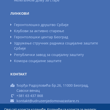
нелегалном дому за старе
ЛИНКОВИ
Геронтолошко друштво Србије
Клубови за активно старење
Геронтолошки центар Београд
Удружење стручних радника социјалне заштите
Србије
Републички завод за социјалну заштиту
Комора социјалне заштите
КОНТАКТ
Ђорђа Радојловића бр.26, 11000 Београд,
Савски венац
+381 63 437 868
kontakt@udruzenjedomovazastare.rs
Овај сајт користи колачиће. Колачићи се користе за анализу