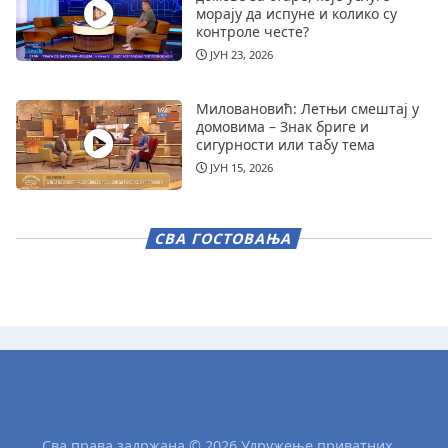
морају да испуне и колико су
контроле честе?
ЈУН 23, 2026
Миловановић: Летњи смештај у
домовима – Знак бриге и
сигурности или табу тема
ЈУН 15, 2026
СВА ГОСТОВАЊА
Сва права задржана © 2026 Удружење приватних