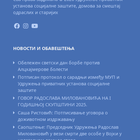
установа социјалне заштите, домова за смештај
одраслих и старијих
НОВОСТИ И ОБАВЕШТЕЊА
Обележен светски дан борбе против
Алцхајмерове болести
Потписан протокол о сарадњи између МУП и
Удружења приватних установа социјалне
заштите
ГОВОР РАДОСЛАВА МИЛОВАНОВИЋА НА I
ГОДИШЊОЈ СКУПШТИНИ 2025.
Саша Ристовић: Потписивање уговора о
доживотном издржавању
Саопштење: Председник Удружења Радослав
Миловановић у вези смрти две особе у Војки у