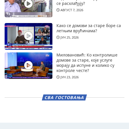
се расхлађују?
АВГУСТ 7, 2026
Како се домови за старе боре са
летњим врућинама?
ЈУН 25, 2026
Миловановић: Ко контролише
домове за старе, које услуге
морају да испуне и колико су
контроле честе?
ЈУН 23, 2026
СВА ГОСТОВАЊА