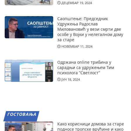
ДЕЦЕМБАР 19, 2024
Саопштење: Председник
Удружења Радослав
Миловановић у вези смрти две
особе у Војки у нелегалном дому
за старе
НОВЕМБАР 11, 2024
Одржана online трибина у
сарадњи са удружењем Тим
психолога ”Светлост”
ЈУН 18, 2024
ГОСТОВАЊА
Како корисници домова за старе
подносе тропске врућине и како