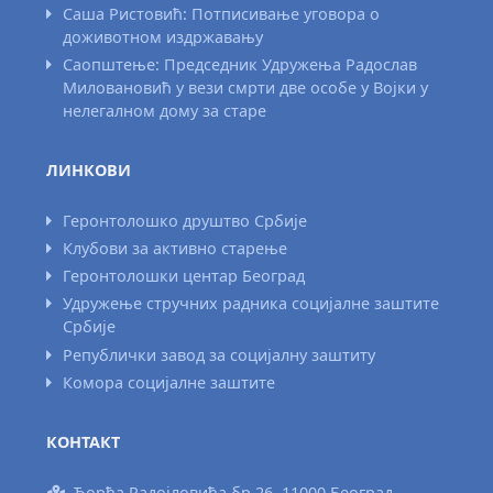
Саша Ристовић: Потписивање уговора о
доживотном издржавању
Саопштење: Председник Удружења Радослав
Миловановић у вези смрти две особе у Војки у
нелегалном дому за старе
ЛИНКОВИ
Геронтолошко друштво Србије
Клубови за активно старење
Геронтолошки центар Београд
Удружење стручних радника социјалне заштите
Србије
Републички завод за социјалну заштиту
Комора социјалне заштите
КОНТАКТ
Ђорђа Радојловића бр.26, 11000 Београд,