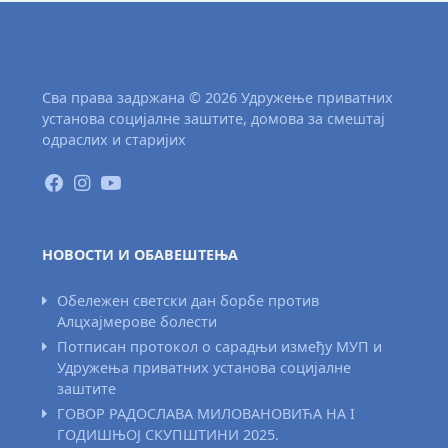
Сва права задржана © 2026 Удружење приватних
установа социјалне заштите, домова за смештај
одраслих и старијих
НОВОСТИ И ОБАВЕШТЕЊА
Обележен светски дан борбе против
Алцхајмерове болести
Потписан протокол о сарадњи између МУП и
Удружења приватних установа социјалне
заштите
ГОВОР РАДОСЛАВА МИЛОВАНОВИЋА НА I
ГОДИШЊОЈ СКУПШТИНИ 2025.