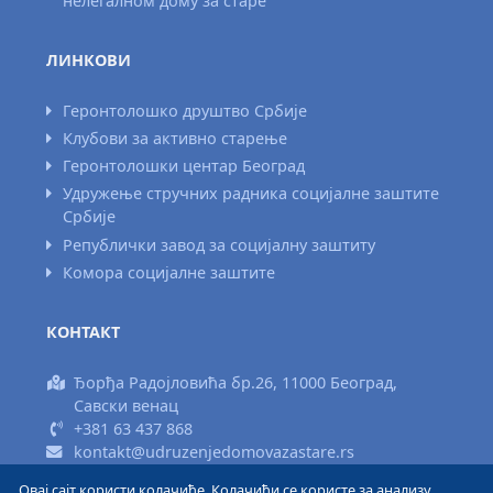
нелегалном дому за старе
ЛИНКОВИ
Геронтолошко друштво Србије
Клубови за активно старење
Геронтолошки центар Београд
Удружење стручних радника социјалне заштите
Србије
Републички завод за социјалну заштиту
Комора социјалне заштите
КОНТАКТ
Ђорђа Радојловића бр.26, 11000 Београд,
Савски венац
+381 63 437 868
kontakt@udruzenjedomovazastare.rs
Овај сајт користи колачиће. Колачићи се користе за анализу