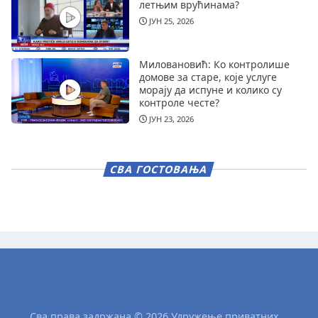
летњим врућинама?
ЈУН 25, 2026
Миловановић: Ко контролише
домове за старе, које услуге
морају да испуне и колико су
контроле честе?
ЈУН 23, 2026
СВА ГОСТОВАЊА
Сва права задржана © 2026 Удружење приватних