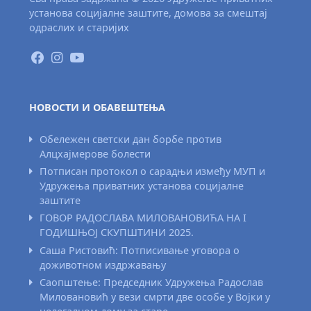
установа социјалне заштите, домова за смештај
одраслих и старијих
НОВОСТИ И ОБАВЕШТЕЊА
Обележен светски дан борбе против
Алцхајмерове болести
Потписан протокол о сарадњи између МУП и
Удружења приватних установа социјалне
заштите
ГОВОР РАДОСЛАВА МИЛОВАНОВИЋА НА I
ГОДИШЊОЈ СКУПШТИНИ 2025.
Саша Ристовић: Потписивање уговора о
доживотном издржавању
Саопштење: Председник Удружења Радослав
Миловановић у вези смрти две особе у Војки у