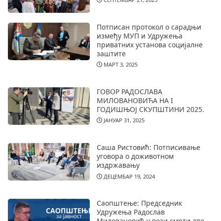
Потписан протокол о сарадњи
између МУП и Удружења
приватних установа социјалне
заштите
МАРТ 3, 2025
ГОВОР РАДОСЛАВА
МИЛОВАНОВИЋА НА I
ГОДИШЊОЈ СКУПШТИНИ 2025.
ЈАНУАР 31, 2025
Саша Ристовић: Потписивање
уговора о доживотном
издржавању
ДЕЦЕМБАР 19, 2024
Саопштење: Председник
Удружења Радослав
Миловановић у вези смрти две