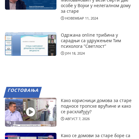
особе у Војки у нелегалном дому
за старе
НОВЕМБАР 11, 2024
Одржана online трибина у
сарадњи са удружењем Тим
психолога ”Светлост”
ЈУН 18, 2024
ГОСТОВАЊА
Како корисници домова за старе
подносе тропске врућине и како
се расхлађују?
АВГУСТ 7, 2026
Како се домови за старе боре са