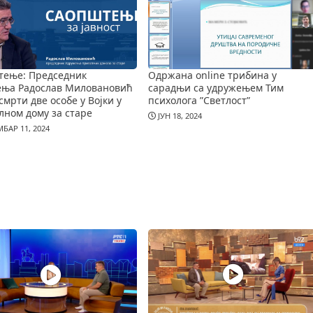
тење: Председник
Одржана online трибина у
ења Радослав Миловановић
сарадњи са удружењем Тим
смрти две особе у Војки у
психолога ”Светлост”
лном дому за старе
ЈУН 18, 2024
БАР 11, 2024