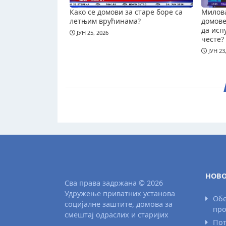
Како се домови за старе боре са
Милова
летњим врућинама?
домове 
да исп
ЈУН 25, 2026
честе?
ЈУН 23
НОВО
Сва права задржана © 2026
Удружење приватних установа
Обе
социјалне заштите, домова за
про
смештај одраслих и старијих
Пот