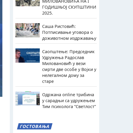
МИЛОВАНОВИЋА НА I
ГОДИШЊОЈ СКУПШТИНИ
2025.
Саша Ристовић:
Потписивање уговора о
доживотном издржавању
Саопштење: Председник
Удружења Радослав
Миловановић у вези
смрти две особе у Војки у
нелегалном дому за
старе
Одржана online трибина
у сарадњи са удружењем
Тим психолога ”Светлост”
ГОСТОВАЊА