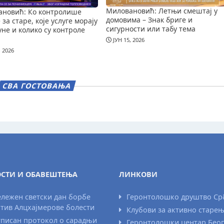
Миловановић: Летњи смештај у
новић: Ко контролише
домовима – Знак бриге и
за старе, које услуге морају
сигурности или табу тема
уне и колико су контроле
ЈУН 15, 2026
, 2026
СВА ГОСТОВАЊА
СТИ И ОБАВЕШТЕЊА
ЛИНКОВИ
лежен светски дан борбе
Геронтолошко друштво Ср
тив Алцхајмерове болести
Клубови за активно старе
писан протокол о сарадњи
Геронтолошки центар Бео