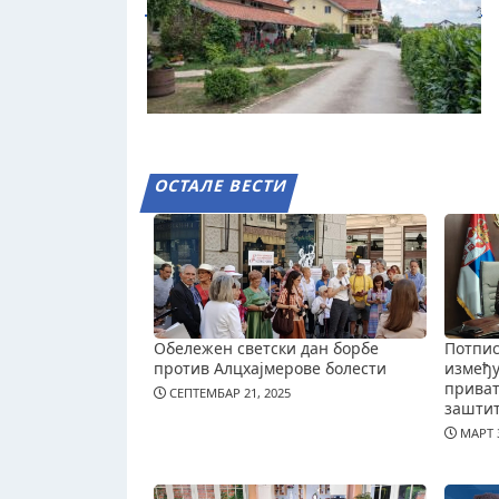
ОСТАЛЕ ВЕСТИ
Обележен светски дан борбе
Потпис
против Алцхајмерове болести
измеђ
приват
СЕПТЕМБАР 21, 2025
зашти
МАРТ 3