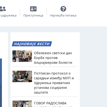
и удружења
Приступница
Најчешћа питања
НАЈНОВИЈЕ ВЕСТИ
Обележен светски дан
борбе против
Алцхајмерове болести
Потписан протокол о
сарадњи између МУП и
Удружења приватних
установа социјалне
заштите
ГОВОР РАДОСЛАВА