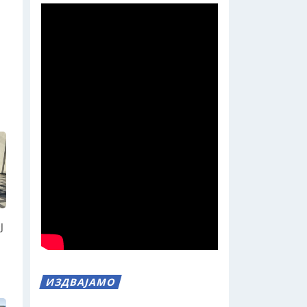
Ј
ИЗДВАЈАМО