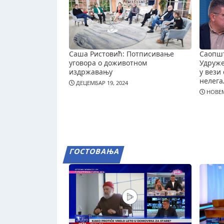
Саша Ристовић: Потписивање
Саопш
уговора о доживотном
Удруж
издржавању
у вези 
нелега
ДЕЦЕМБАР 19, 2024
НОВЕМ
ГОСТОВАЊА