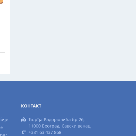
КОНТАКТ
бије
Ђорђа Радојловића бр.26,
11000 Београд, Савски венац
ње
+381 63 437 868
град