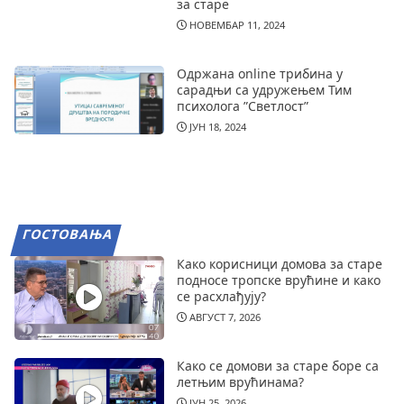
за старе
НОВЕМБАР 11, 2024
Одржана online трибина у
сарадњи са удружењем Тим
психолога ”Светлост”
ЈУН 18, 2024
ГОСТОВАЊА
Како корисници домова за старе
подносе тропске врућине и како
се расхлађују?
АВГУСТ 7, 2026
Како се домови за старе боре са
летњим врућинама?
ЈУН 25, 2026