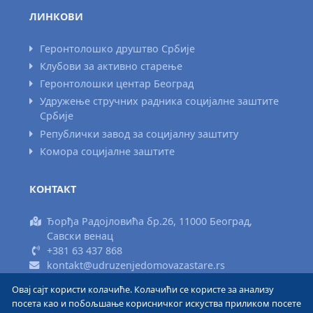
ЛИНКОВИ
Геронтолошко друштво Србије
Клубови за активно старење
Геронтолошки центар Београд
Удружење стручних радника социјалне заштите
Србије
Републички завод за социјалну заштиту
Комора социјалне заштите
КОНТАКТ
Ђорђа Радојловића бр.26, 11000 Београд,
Савски венац
+381 63 437 868
kontakt@udruzenjedomovazastare.rs
Овај сајт користи колачиће. Колачићи се користе за анализу
Израда сајта www.areadizajn.com
посета као и побољшање корисничког искуства приликом посете