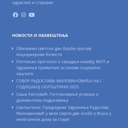
одраслих и старијих
НОВОСТИ И ОБАВЕШТЕЊА
Обележен светски дан борбе против
Алцхајмерове болести
Потписан протокол о сарадњи између МУП и
Удружења приватних установа социјалне
заштите
ГОВОР РАДОСЛАВА МИЛОВАНОВИЋА НА I
ГОДИШЊОЈ СКУПШТИНИ 2025.
Саша Ристовић: Потписивање уговора о
доживотном издржавању
Саопштење: Председник Удружења Радослав
Миловановић у вези смрти две особе у Војки у
нелегалном дому за старе