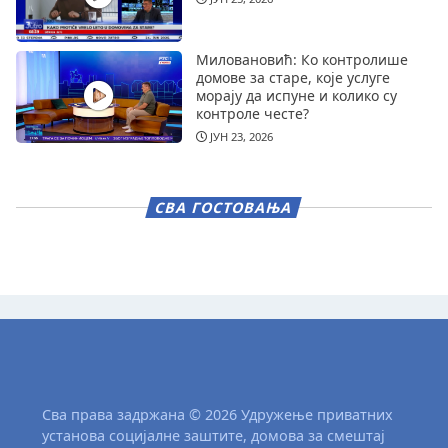
Миловановић: Ко контролише
домове за старе, које услуге
морају да испуне и колико су
контроле честе?
ЈУН 23, 2026
СВА ГОСТОВАЊА
Сва права задржана © 2026 Удружење приватних
установа социјалне заштите, домова за смештај