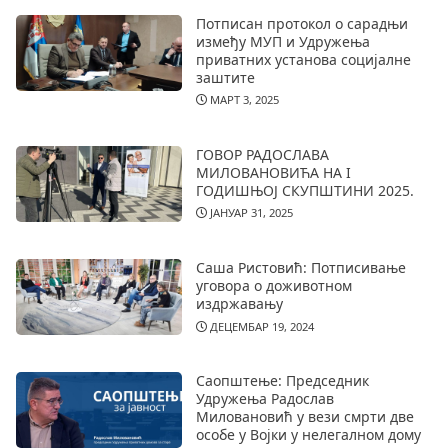
Потписан протокол о сарадњи
између МУП и Удружења
приватних установа социјалне
заштите
МАРТ 3, 2025
ГОВОР РАДОСЛАВА
МИЛОВАНОВИЋА НА I
ГОДИШЊОЈ СКУПШТИНИ 2025.
ЈАНУАР 31, 2025
Саша Ристовић: Потписивање
уговора о доживотном
издржавању
ДЕЦЕМБАР 19, 2024
Саопштење: Председник
Удружења Радослав
Миловановић у вези смрти две
особе у Војки у нелегалном дому