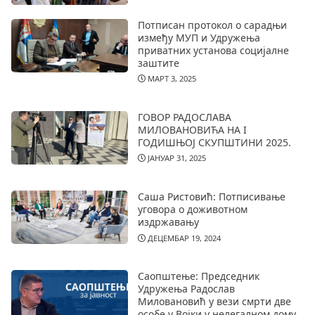
Потписан протокол о сарадњи
између МУП и Удружења
приватних установа социјалне
заштите
МАРТ 3, 2025
ГОВОР РАДОСЛАВА
МИЛОВАНОВИЋА НА I
ГОДИШЊОЈ СКУПШТИНИ 2025.
ЈАНУАР 31, 2025
Саша Ристовић: Потписивање
уговора о доживотном
издржавању
ДЕЦЕМБАР 19, 2024
Саопштење: Председник
Удружења Радослав
Миловановић у вези смрти две
особе у Војки у нелегалном дому