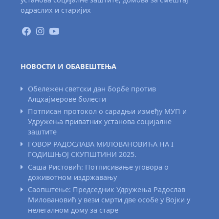
одраслих и старијих
НОВОСТИ И ОБАВЕШТЕЊА
Обележен светски дан борбе против
Алцхајмерове болести
Потписан протокол о сарадњи између МУП и
Удружења приватних установа социјалне
заштите
ГОВОР РАДОСЛАВА МИЛОВАНОВИЋА НА I
ГОДИШЊОЈ СКУПШТИНИ 2025.
Саша Ристовић: Потписивање уговора о
доживотном издржавању
Саопштење: Председник Удружења Радослав
Миловановић у вези смрти две особе у Војки у
нелегалном дому за старе