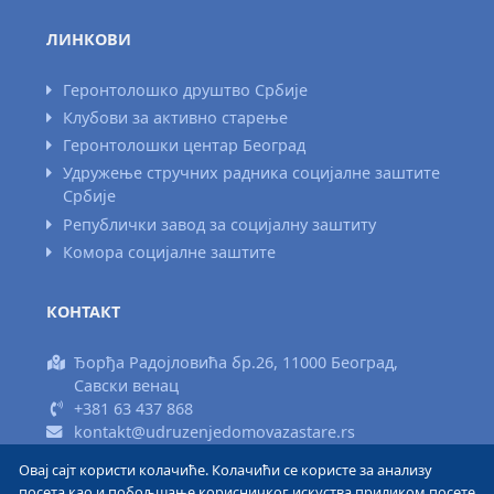
ЛИНКОВИ
Геронтолошко друштво Србије
Клубови за активно старење
Геронтолошки центар Београд
Удружење стручних радника социјалне заштите
Србије
Републички завод за социјалну заштиту
Комора социјалне заштите
КОНТАКТ
Ђорђа Радојловића бр.26, 11000 Београд,
Савски венац
+381 63 437 868
kontakt@udruzenjedomovazastare.rs
Овај сајт користи колачиће. Колачићи се користе за анализу
Израда сајта www.areadizajn.com
посета као и побољшање корисничког искуства приликом посете