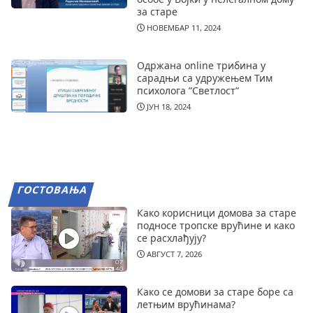
за старе
НОВЕМБАР 11, 2024
Одржана online трибина у
сарадњи са удружењем Тим
психолога ”Светлост”
ЈУН 18, 2024
ГОСТОВАЊА
Како корисници домова за старе
подносе тропске врућине и како
се расхлађују?
АВГУСТ 7, 2026
Како се домови за старе боре са
летњим врућинама?