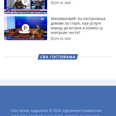
ЈУН 25, 2026
Миловановић: Ко контролише
домове за старе, које услуге
морају да испуне и колико су
контроле честе?
ЈУН 23, 2026
СВА ГОСТОВАЊА
Сва права задржана © 2026 Удружење приватних
установа социјалне заштите, домова за смештај