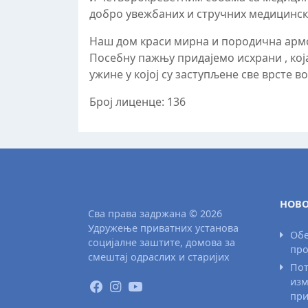
добро увежбаних и стручних медицинск
Наш дом краси мирна и породична армос
Посебну пажњу придајемо исхрани , која
ужине у којој су заступљене све врсте в
Број лиценце: 136
НОВО
Сва права задржана © 2026
Удружење приватних установа
Обе
социјалне заштите, домова за
про
смештај одраслих и старијих
Пот
изм
при