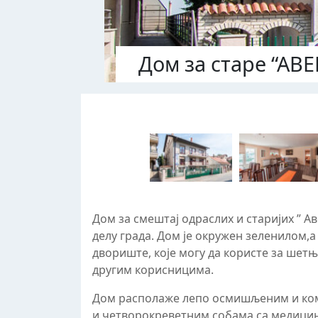
Дом за старе “АВЕ
Дом за смештај одраслих и старијих ” А
делу града. Дом је окружен зеленилом,
двориште, које могу да користе за шет
другим корисницима.
Дом располаже лепо осмишљеним и ко
и четворокреветним собама са медицин