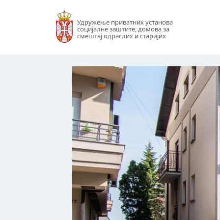
Удружење приватних установа
социјалне заштите, домова за
смештај одраслих и старијих