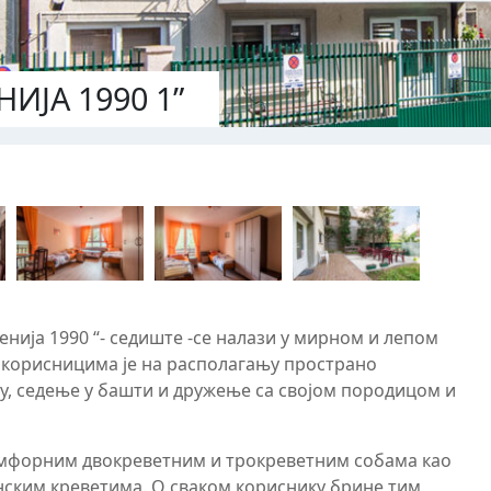
НИЈА 1990 1”
венија 1990 “- седиште -се налази у мирном и лепом
а корисницима је на располагању пространо
њу, седење у башти и дружење са својом породицом и
мфорним двокреветним и трокреветним собама као
ским креветима. О сваком кориснику брине тим