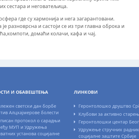
их сестара и неговатељица.
фера где су хармонија и нега загарантовани.
 је разноврсна и састоји се из три главна оброка и
оћа,компоти, домаћи колачи, кафа и чај.
СТИ И ОБАВЕШТЕЊА
ЛИНКОВИ
лежен светски дан борбе
Геронтолошко друштво Ср
тив Алцхајмерове болести
Клубови за активно старе
писан протокол о сарадњи
Геронтолошки центар Бео
еђу МУП и Удружења
Удружење стручних радни
ватних установа социјалне
социјалне заштите Србије