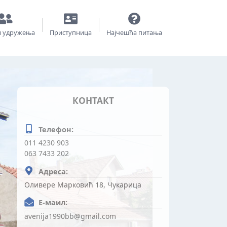
и удружења
Приступница
Најчешћа питања
КОНТАКТ
Телефон:
011 4230 903
063 7433 202
Адреса:
Оливере Марковић 18, Чукарица
Е-маил:
avenija1990bb@gmail.com