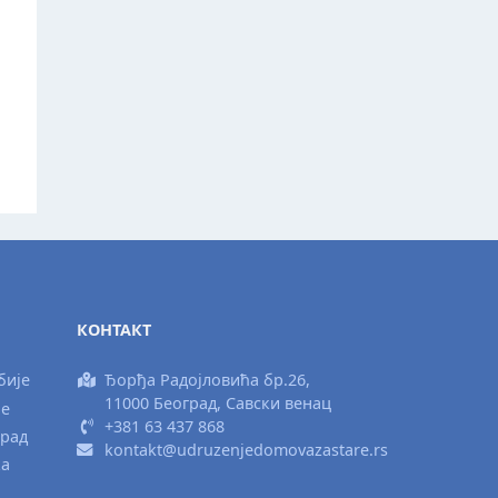
КОНТАКТ
бије
Ђорђа Радојловића бр.26,
11000 Београд, Савски венац
ње
+381 63 437 868
град
kontakt@udruzenjedomovazastare.rs
ка