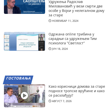
Удружења Радослав
Миловановић у вези смрти две
особе у Војки у нелегалном дому
за старе
НОВЕМБАР 11, 2024
Одржана online трибина у
сарадњи са удружењем Тим
психолога ”Светлост”
ЈУН 18, 2024
ГОСТОВАЊА
Како корисници домова за старе
подносе тропске врућине и како
се расхлађују?
АВГУСТ 7, 2026