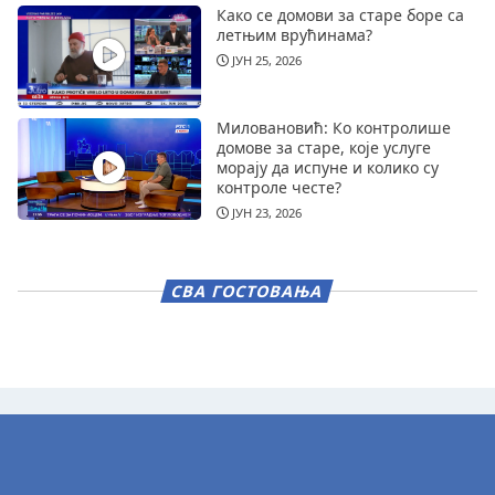
Како се домови за старе боре са
летњим врућинама?
ЈУН 25, 2026
Миловановић: Ко контролише
домове за старе, које услуге
морају да испуне и колико су
контроле честе?
ЈУН 23, 2026
СВА ГОСТОВАЊА