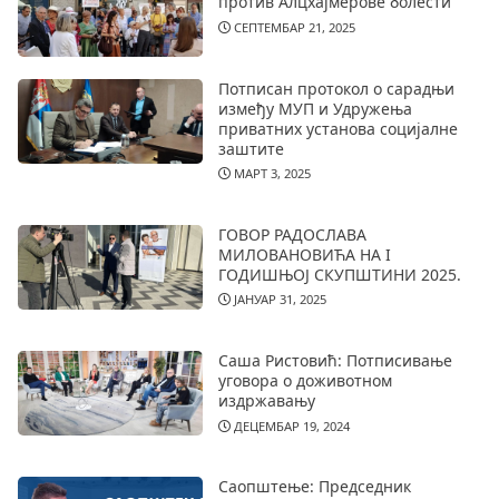
против Алцхајмерове болести
СЕПТЕМБАР 21, 2025
Потписан протокол о сарадњи
између МУП и Удружења
приватних установа социјалне
заштите
МАРТ 3, 2025
ГОВОР РАДОСЛАВА
МИЛОВАНОВИЋА НА I
ГОДИШЊОЈ СКУПШТИНИ 2025.
ЈАНУАР 31, 2025
Саша Ристовић: Потписивање
уговора о доживотном
издржавању
ДЕЦЕМБАР 19, 2024
Саопштење: Председник