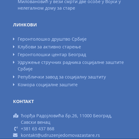
Миловановић у вези смрти две особе у Војки у
нелегалном дому за старе
ЛИНКОВИ
Геронтолошко друштво Србије
Клубови за активно старење
Геронтолошки центар Београд
Удружење стручних радника социјалне заштите
Србије
Републички завод за социјалну заштиту
Комора социјалне заштите
КОНТАКТ
Ђорђа Радојловића бр.26, 11000 Београд,
Савски венац
+381 63 437 868
kontakt@udruzenjedomovazastare.rs