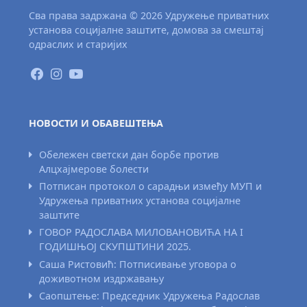
Сва права задржана © 2026 Удружење приватних
установа социјалне заштите, домова за смештај
одраслих и старијих
НОВОСТИ И ОБАВЕШТЕЊА
Обележен светски дан борбе против
Алцхајмерове болести
Потписан протокол о сарадњи између МУП и
Удружења приватних установа социјалне
заштите
ГОВОР РАДОСЛАВА МИЛОВАНОВИЋА НА I
ГОДИШЊОЈ СКУПШТИНИ 2025.
Саша Ристовић: Потписивање уговора о
доживотном издржавању
Саопштење: Председник Удружења Радослав