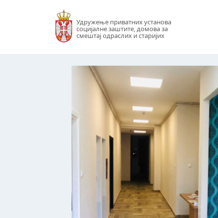
Удружење приватних установа
социјалне заштите, домова за
смештај одраслих и старијих