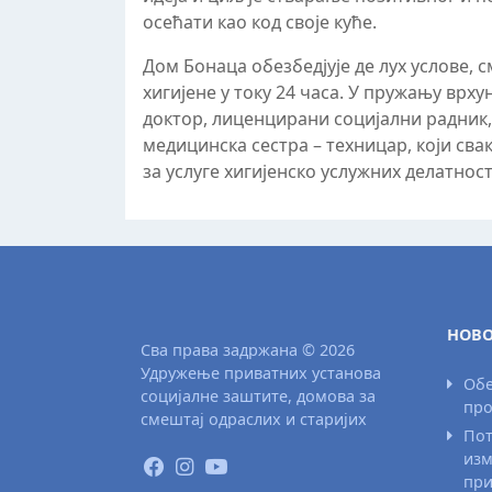
осећати као код своје куће.
Дом Бонаца обезбедјује де луx услове, 
хигијене у току 24 часа. У пружању врху
доктор, лиценцирани социјални радник,
медицинска сестра – техницар, који сва
за услуге хигијенско услужних делатнос
НОВО
Сва права задржана © 2026
Удружење приватних установа
Обе
социјалне заштите, домова за
про
смештај одраслих и старијих
Пот
изм
при