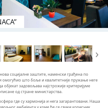
NACA”
›
танова социјалне заштите, наменски грађена по
и омогућио што боље и квалитетније пружање неге
да објекат задовољава најстрожије критеријуме
писане од стране министарства.
сфера где су хармонија и нега загарантовани. Наша
овољног амбијента у коме ће се сваки корисник