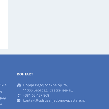
КОНТАКТ
бије
Ђорђа Радојловића бр.26,
11000 Београд, Савски венац
ње
+381 63 437 868
град
kontakt@udruzenjedomovazastare.rs
ка