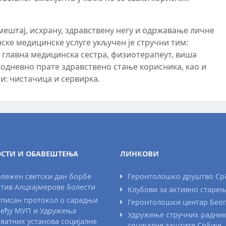
смештај, исхрану, здравствену негу и одржавање личне
нске медицинске услуге укључен је стручни тим:
 главна медицинска сестра, физиотерапеут, виша
кодневно прате здравствено стање корисника, као и
ти: чистачица и сервирка.
СТИ И ОБАВЕШТЕЊА
ЛИНКОВИ
лежен светски дан борбе
Геронтолошко друштво Ср
тив Алцхајмерове болести
Клубови за активно старе
писан протокол о сарадњи
Геронтолошки центар Бео
еђу МУП и Удружења
Удружење стручних радни
ватних установа социјалне
социјалне заштите Србије