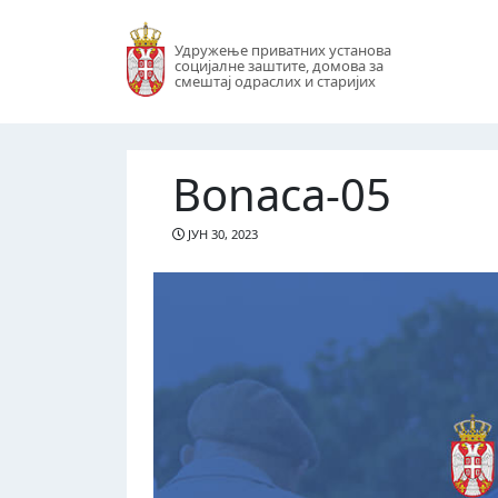
Удружење приватних установа
социјалне заштите, домова за
смештај одраслих и старијих
Bonaca-05
ЈУН 30, 2023