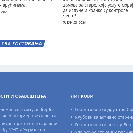
м врућинама?
домове за старе, које услуге мора
да испуне и колико су контроле
, 2026
честе?
ЈУН 23, 2026
СВА ГОСТОВАЊА
СТИ И ОБАВЕШТЕЊА
ЛИНКОВИ
лежен светски дан борбе
Геронтолошко друштво Ср
тив Алцхајмерове болести
Клубови за активно старе
писан протокол о сарадњи
Геронтолошки центар Бео
еђу МУП и Удружења
Удружење стручних радни