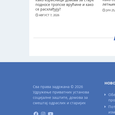
летњи
подносе тропске врућине и како
се расхлађују?
ЈУН 25
АВГУСТ 7, 2026
НОВО
Сва права задржана © 2026
Удружење приватних установа
Обе
социјалне заштите, домова за
про
смештај одраслих и старијих
Пот
изм