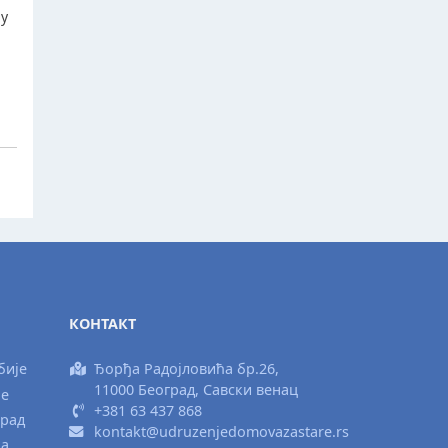
ју
КОНТАКТ
бије
Ђорђа Радојловића бр.26,
11000 Београд, Савски венац
ње
+381 63 437 868
град
kontakt@udruzenjedomovazastare.rs
ка