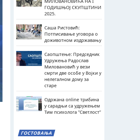
МИЛОВАНОВИЋА НА I
ГОДИШЊОЈ СКУПШТИНИ
2025.
Саша Ристовић:
Потписивање уговора о
доживотном издржавању
Саопштење: Председник
Удружења Радослав
Миловановић у вези
смрти две особе у Војки у
нелегалном дому за
старе
Одржана online трибина
у сарадњи са удружењем
Тим психолога ”Светлост”
ГОСТОВАЊА