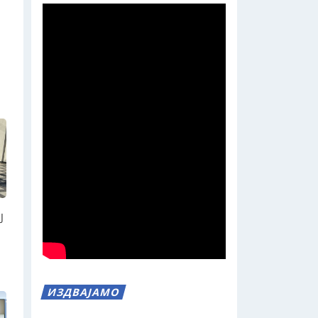
Ј
ИЗДВАЈАМО