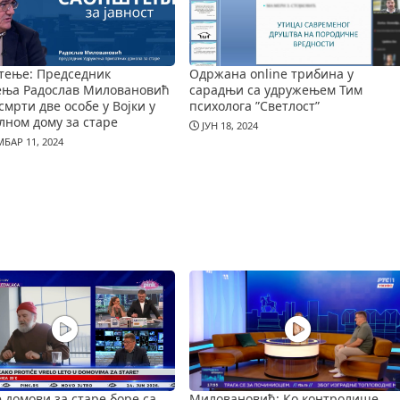
тење: Председник
Одржана online трибина у
ења Радослав Миловановић
сарадњи са удружењем Тим
смрти две особе у Војки у
психолога ”Светлост”
лном дому за старе
ЈУН 18, 2024
БАР 11, 2024
е домови за старе боре са
Миловановић: Ко контролише