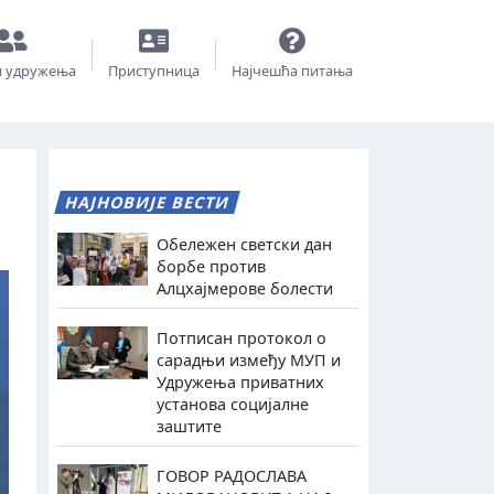
и удружења
Приступница
Најчешћа питања
НАЈНОВИЈЕ ВЕСТИ
Обележен светски дан
борбе против
Алцхајмерове болести
Потписан протокол о
сарадњи између МУП и
Удружења приватних
установа социјалне
заштите
ГОВОР РАДОСЛАВА