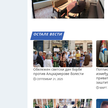
ОСТАЛЕ ВЕСТИ
Обележен светски дан борбе
Потпис
против Алцхајмерове болести
измеђ
приват
СЕПТЕМБАР 21, 2025
зашти
МАРТ 3