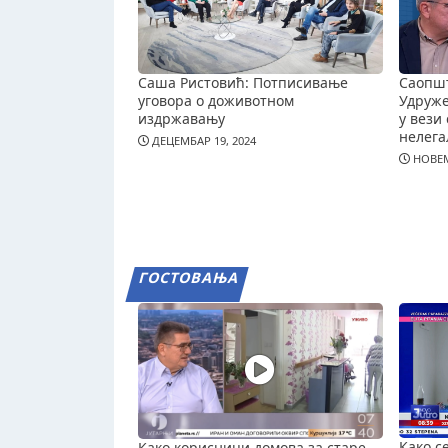
Саша Ристовић: Потписивање
Саопш
уговора о доживотном
Удруж
издржавању
у вези 
нелега
ДЕЦЕМБАР 19, 2024
НОВЕМ
ГОСТОВАЊА
Како с
Како корисници домова за старе