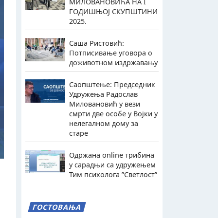
МИЛОВАНОВИЋА НА I
ГОДИШЊОЈ СКУПШТИНИ
2025.
Саша Ристовић:
Потписивање уговора о
доживотном издржавању
Саопштење: Председник
Удружења Радослав
Миловановић у вези
смрти две особе у Војки у
нелегалном дому за
старе
Одржана online трибина
у сарадњи са удружењем
Тим психолога ”Светлост”
ГОСТОВАЊА