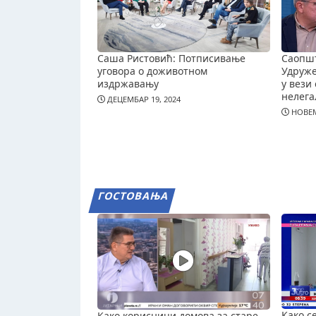
Саша Ристовић: Потписивање
Саопш
уговора о доживотном
Удруж
издржавању
у вези 
нелега
ДЕЦЕМБАР 19, 2024
НОВЕМ
ГОСТОВАЊА
Како с
Како корисници домова за старе