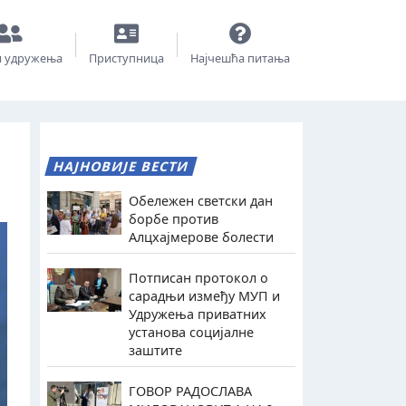
и удружења
Приступница
Најчешћа питања
НАЈНОВИЈЕ ВЕСТИ
Обележен светски дан
борбе против
Алцхајмерове болести
Потписан протокол о
сарадњи између МУП и
Удружења приватних
установа социјалне
заштите
ГОВОР РАДОСЛАВА