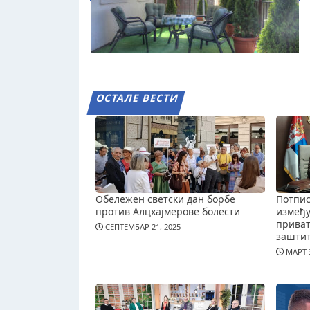
ОСТАЛЕ ВЕСТИ
Обележен светски дан борбе
Потпис
против Алцхајмерове болести
измеђ
приват
СЕПТЕМБАР 21, 2025
зашти
МАРТ 3