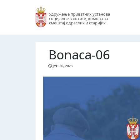
Удружење приватних установа
социјалне заштите, домова за
смештај одраслих и старијих
Bonaca-06
ЈУН 30, 2023