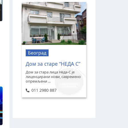
Београд
Дом за старе “НЕДА С”
Дом за стара лица Неда-С је
лиценцирани нови, савремено
опремљени ...
011 2980 887