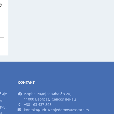
ју
КОНТАКТ
бије
Ђорђа Радојловића бр.26,
11000 Београд, Савски венац
ње
+381 63 437 868
град
kontakt@udruzenjedomovazastare.rs
ка