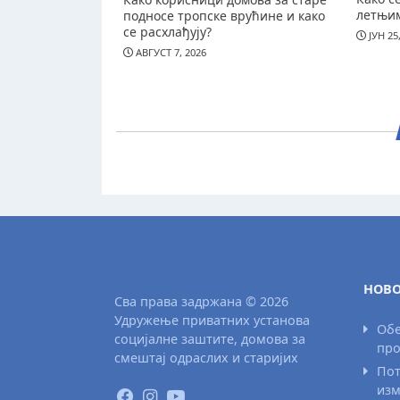
летњи
подносе тропске врућине и како
се расхлађују?
ЈУН 25
АВГУСТ 7, 2026
НОВО
Сва права задржана © 2026
Удружење приватних установа
Обе
социјалне заштите, домова за
про
смештај одраслих и старијих
Пот
изм