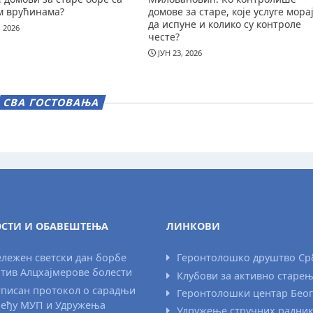
м врућинама?
домове за старе, које услуге мора
да испуне и колико су контроле
, 2026
честе?
ЈУН 23, 2026
СВА ГОСТОВАЊА
СТИ И ОБАВЕШТЕЊА
ЛИНКОВИ
лежен светски дан борбе
Геронтолошко друштво Ср
тив Алцхајмерове болести
Клубови за активно старе
писан протокол о сарадњи
Геронтолошки центар Бео
еђу МУП и Удружења
Удружење стручних радни