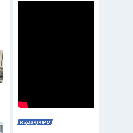
Ј
ИЗДВАЈАМО