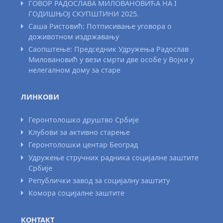
ГОВОР РАДОСЛАВА МИЛОВАНОВИЋА НА I
ГОДИШЊОЈ СКУПШТИНИ 2025.
Саша Ристовић: Потписивање уговора о
доживотном издржавању
Саопштење: Председник Удружења Радослав
Миловановић у вези смрти две особе у Војки у
нелегалном дому за старе
ЛИНКОВИ
Геронтолошко друштво Србије
Клубови за активно старење
Геронтолошки центар Београд
Удружење стручних радника социјалне заштите
Србије
Републички завод за социјалну заштиту
Комора социјалне заштите
КОНТАКТ