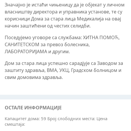
Значајно је истаћи чињеницу да је објекат у личном
власништву директора и управника установе, те су
корисници Дома за стара лица Медикалија на овај
начин заштићени од честих селидби.
Поседујемо уговоре са службама: ХИТНА ПОМОЋ,
САНИТЕТСКОМ за превоз болесника,
ЛАБОРАТОРИЈАМА и другим.
Дом за стара лица успешно сарадјује са Заводом за
заштиту здравља, ВМА, УКЦ, Градском болницом и
свим домовима здравља.
ОСТАЛЕ ИНФОРМАЦИЈЕ
Капацитет дома: 59 Број слободних места: Цена
смештаја: