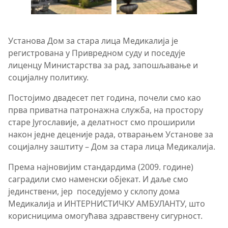
Установа Дом за стара лица Медикалија је
регистрована у Привредном суду и поседује
лиценцу Министарства за рад, запошљавање и
социјалну политику.
Постојимо двадесет пет година, почели смо као
прва приватна патронажна служба, на простору
старе Југославије, а делатност смо проширили
након једне деценије рада, отварањем Установе за
социјалну заштиту – Дом за стара лица Медикалија.
Према најновијим стандардима (2009. године)
саградили смо наменски објекат. И даље смо
јединствени, јер поседујемо у склопу дома
Медикалија и ИНТЕРНИСТИЧКУ АМБУЛАНТУ, што
корисницима омогућава здравствену сигурност.