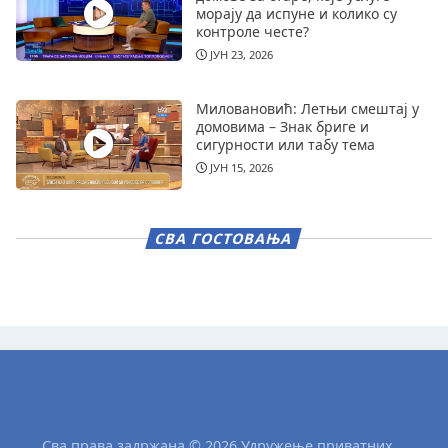
морају да испуне и колико су
контроле честе?
ЈУН 23, 2026
Миловановић: Летњи смештај у
домовима – Знак бриге и
сигурности или табу тема
ЈУН 15, 2026
СВА ГОСТОВАЊА
Сва права задржана © 2026 Удружење приватних