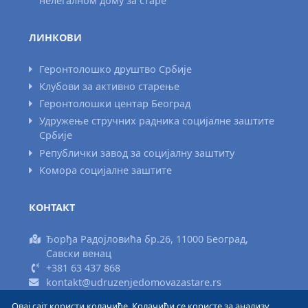
нелегалном дому за старе
ЛИНКОВИ
Геронтолошко друштво Србије
Клубови за активно старење
Геронтолошки центар Београд
Удружење стручних радника социјалне заштите
Србије
Републички завод за социјалну заштиту
Комора социјалне заштите
КОНТАКТ
Ђорђа Радојловића бр.26, 11000 Београд,
Савски венац
+381 63 437 868
kontakt@udruzenjedomovazastare.rs
Овај сајт користи колачиће. Колачићи се користе за анализу