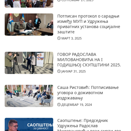
Потписан протокол о сарадњи
између МУП и Удружења
приватних установа социјалне
заштите
МАРТ 3, 2025
ГОВОР РАДОСЛАВА
МИЛОВАНОВИЋА НА I
ГОДИШЊОЈ СКУПШТИНИ 2025.
ЈАНУАР 31, 2025
Саша Ристовић: Потписивање
уговора о доживотном
издржавању
ДЕЦЕМБАР 19, 2024
Саопштење: Председник
Удружења Радослав
Миловановић у вези смрти две