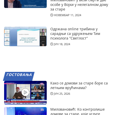
особе у Војки у нелегалном дому
за старе
НОВЕМБАР 11, 2024
Одржана online трибина у
сарадњи са удружењем Тим
психолога ”Светлост”
ЈУН 18, 2024
ГОСТОВАЊА
Како се домови за старе боре са
летњим врућинама?
ЈУН 25, 2026
Миловановић: Ко контролише
домове за старе, које услуге