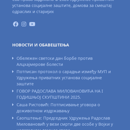
установа социјалне заштите, домова за смештај
одраслих и старијих
НОВОСТИ И ОБАВЕШТЕЊА
Обележен светски дан борбе против
Алцхајмерове болести
Потписан протокол о сарадњи између МУП и
Удружења приватних установа социјалне
заштите
ГОВОР РАДОСЛАВА МИЛОВАНОВИЋА НА I
ГОДИШЊОЈ СКУПШТИНИ 2025.
Саша Ристовић: Потписивање уговора о
доживотном издржавању
Саопштење: Председник Удружења Радослав
Миловановић у вези смрти две особе у Војки у