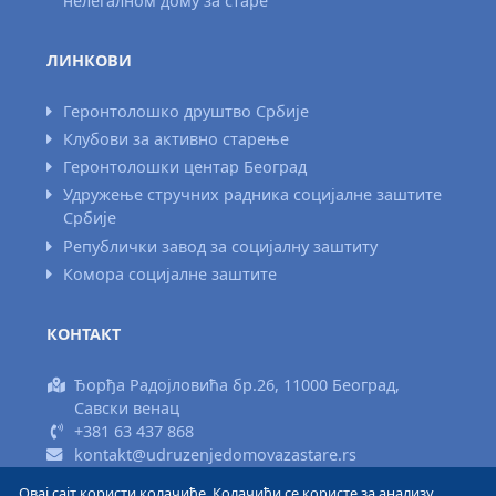
нелегалном дому за старе
ЛИНКОВИ
Геронтолошко друштво Србије
Клубови за активно старење
Геронтолошки центар Београд
Удружење стручних радника социјалне заштите
Србије
Републички завод за социјалну заштиту
Комора социјалне заштите
КОНТАКТ
Ђорђа Радојловића бр.26, 11000 Београд,
Савски венац
+381 63 437 868
kontakt@udruzenjedomovazastare.rs
Овај сајт користи колачиће. Колачићи се користе за анализу