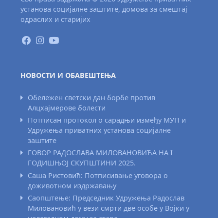
установа социјалне заштите, домова за смештај
одраслих и старијих
НОВОСТИ И ОБАВЕШТЕЊА
Обележен светски дан борбе против
Алцхајмерове болести
Потписан протокол о сарадњи између МУП и
Удружења приватних установа социјалне
заштите
ГОВОР РАДОСЛАВА МИЛОВАНОВИЋА НА I
ГОДИШЊОЈ СКУПШТИНИ 2025.
Саша Ристовић: Потписивање уговора о
доживотном издржавању
Саопштење: Председник Удружења Радослав
Миловановић у вези смрти две особе у Војки у