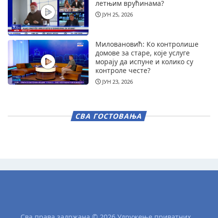
летњим врућинама?
ЈУН 25, 2026
Миловановић: Ко контролише
домове за старе, које услуге
морају да испуне и колико су
контроле честе?
ЈУН 23, 2026
СВА ГОСТОВАЊА
Сва права задржана © 2026 Удружење приватних