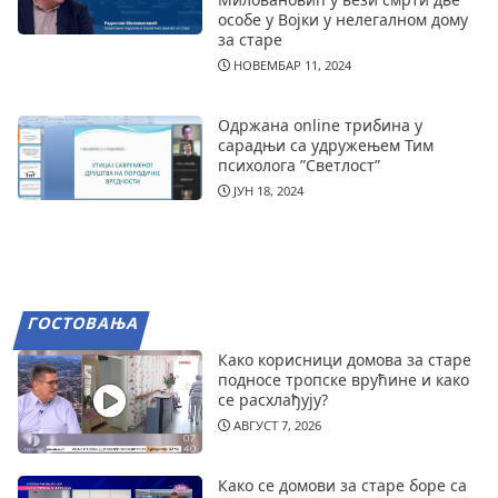
особе у Војки у нелегалном дому
за старе
НОВЕМБАР 11, 2024
Одржана online трибина у
сарадњи са удружењем Тим
психолога ”Светлост”
ЈУН 18, 2024
ГОСТОВАЊА
Како корисници домова за старе
подносе тропске врућине и како
се расхлађују?
АВГУСТ 7, 2026
Како се домови за старе боре са