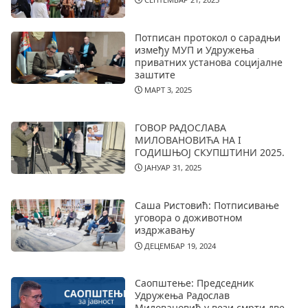
Потписан протокол о сарадњи
између МУП и Удружења
приватних установа социјалне
заштите
МАРТ 3, 2025
ГОВОР РАДОСЛАВА
МИЛОВАНОВИЋА НА I
ГОДИШЊОЈ СКУПШТИНИ 2025.
ЈАНУАР 31, 2025
Саша Ристовић: Потписивање
уговора о доживотном
издржавању
ДЕЦЕМБАР 19, 2024
Саопштење: Председник
Удружења Радослав
Миловановић у вези смрти две