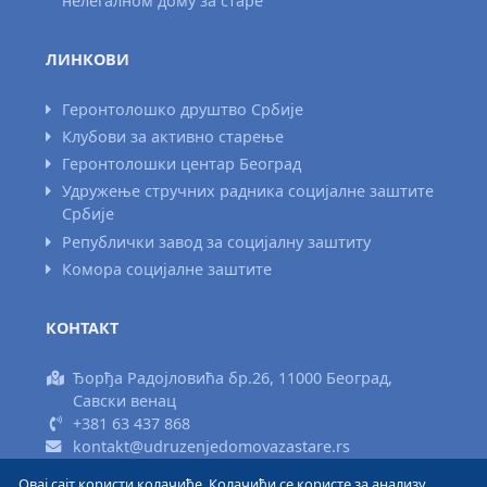
нелегалном дому за старе
ЛИНКОВИ
Геронтолошко друштво Србије
Клубови за активно старење
Геронтолошки центар Београд
Удружење стручних радника социјалне заштите
Србије
Републички завод за социјалну заштиту
Комора социјалне заштите
КОНТАКТ
Ђорђа Радојловића бр.26, 11000 Београд,
Савски венац
+381 63 437 868
kontakt@udruzenjedomovazastare.rs
Овај сајт користи колачиће. Колачићи се користе за анализу