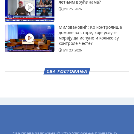
летњим врућинама?
ЈУН 25, 2026
Миловановић: Ко контролише
домове за старе, које услуге
морају да испуне и колико су
контроле честе?
ЈУН 23, 2026
СВА ГОСТОВАЊА
Сва права задржана © 2026 Удружење приватних