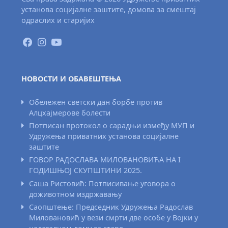
установа социјалне заштите, домова за смештај
одраслих и старијих
НОВОСТИ И ОБАВЕШТЕЊА
Обележен светски дан борбе против
Алцхајмерове болести
Потписан протокол о сарадњи између МУП и
Удружења приватних установа социјалне
заштите
ГОВОР РАДОСЛАВА МИЛОВАНОВИЋА НА I
ГОДИШЊОЈ СКУПШТИНИ 2025.
Саша Ристовић: Потписивање уговора о
доживотном издржавању
Саопштење: Председник Удружења Радослав
Миловановић у вези смрти две особе у Војки у