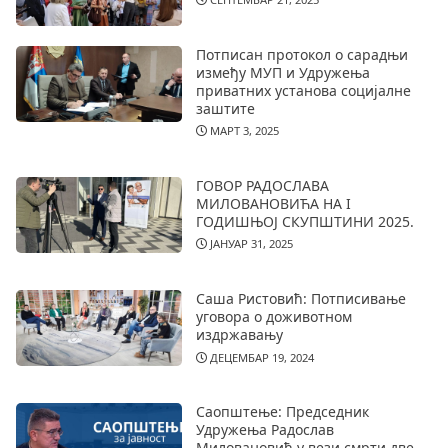
Потписан протокол о сарадњи
између МУП и Удружења
приватних установа социјалне
заштите
МАРТ 3, 2025
ГОВОР РАДОСЛАВА
МИЛОВАНОВИЋА НА I
ГОДИШЊОЈ СКУПШТИНИ 2025.
ЈАНУАР 31, 2025
Саша Ристовић: Потписивање
уговора о доживотном
издржавању
ДЕЦЕМБАР 19, 2024
Саопштење: Председник
Удружења Радослав
Миловановић у вези смрти две