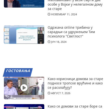
особе у Војки у нелегалном дому
за старе
НОВЕМБАР 11, 2024
Одржана online трибина у
сарадњи са удружењем Тим
психолога ”Светлост”
ЈУН 18, 2024
ГОСТОВАЊА
Како корисници домова за старе
подносе тропске врућине и како
се расхлађују?
АВГУСТ 7, 2026
Како се домови за старе боре са