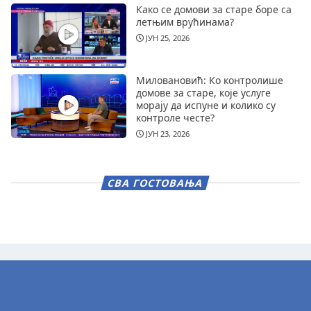
Како се домови за старе боре са
летњим врућинама?
ЈУН 25, 2026
Миловановић: Ко контролише
домове за старе, које услуге
морају да испуне и колико су
контроле честе?
ЈУН 23, 2026
СВА ГОСТОВАЊА