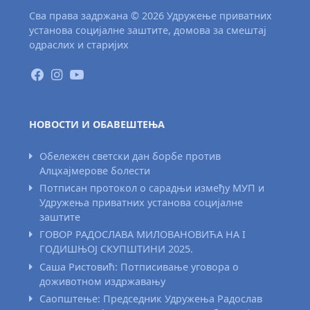
Сва права задржана © 2026 Удружење приватних
установа социјалне заштите, домова за смештај
одраслих и старијих
НОВОСТИ И ОБАВЕШТЕЊА
Обележен светски дан борбе против
Алцхајмерове болести
Потписан протокол о сарадњи између МУП и
Удружења приватних установа социјалне
заштите
ГОВОР РАДОСЛАВА МИЛОВАНОВИЋА НА I
ГОДИШЊОЈ СКУПШТИНИ 2025.
Саша Ристовић: Потписивање уговора о
доживотном издржавању
Саопштење: Председник Удружења Радослав