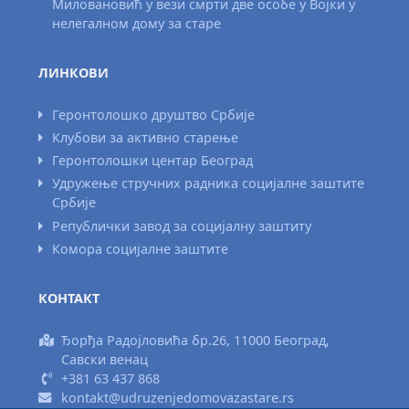
Миловановић у вези смрти две особе у Војки у
нелегалном дому за старе
ЛИНКОВИ
Геронтолошко друштво Србије
Клубови за активно старење
Геронтолошки центар Београд
Удружење стручних радника социјалне заштите
Србије
Републички завод за социјалну заштиту
Комора социјалне заштите
КОНТАКТ
Ђорђа Радојловића бр.26, 11000 Београд,
Савски венац
+381 63 437 868
kontakt@udruzenjedomovazastare.rs