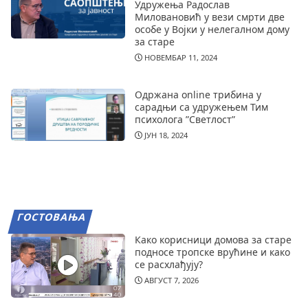
Удружења Радослав
Миловановић у вези смрти две
особе у Војки у нелегалном дому
за старе
НОВЕМБАР 11, 2024
Одржана online трибина у
сарадњи са удружењем Тим
психолога ”Светлост”
ЈУН 18, 2024
ГОСТОВАЊА
Како корисници домова за старе
подносе тропске врућине и како
се расхлађују?
АВГУСТ 7, 2026