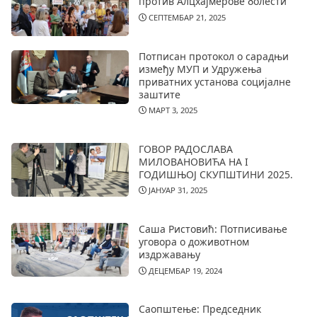
против Алцхајмерове болести
СЕПТЕМБАР 21, 2025
Потписан протокол о сарадњи
између МУП и Удружења
приватних установа социјалне
заштите
МАРТ 3, 2025
ГОВОР РАДОСЛАВА
МИЛОВАНОВИЋА НА I
ГОДИШЊОЈ СКУПШТИНИ 2025.
ЈАНУАР 31, 2025
Саша Ристовић: Потписивање
уговора о доживотном
издржавању
ДЕЦЕМБАР 19, 2024
Саопштење: Председник