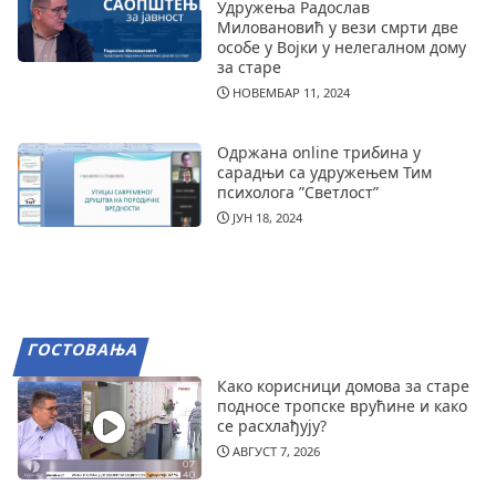
Удружења Радослав
Миловановић у вези смрти две
особе у Војки у нелегалном дому
за старе
НОВЕМБАР 11, 2024
Одржана online трибина у
сарадњи са удружењем Тим
психолога ”Светлост”
ЈУН 18, 2024
ГОСТОВАЊА
Како корисници домова за старе
подносе тропске врућине и како
се расхлађују?
АВГУСТ 7, 2026