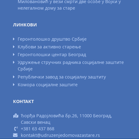
Миловановић у вези смрти две особе у Војки у
нелегалном дому за старе
ЛИНКОВИ
Геронтолошко друштво Србије
Клубови за активно старење
Геронтолошки центар Београд
Удружење стручних радника социјалне заштите
Србије
Републички завод за социјалну заштиту
Комора социјалне заштите
КОНТАКТ
Ђорђа Радојловића бр.26, 11000 Београд,
Савски венац
+381 63 437 868
kontakt@udruzenjedomovazastare.rs