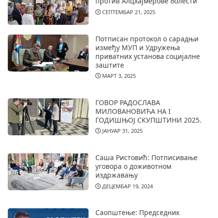
против Алцхајмерове болести
СЕПТЕМБАР 21, 2025
Потписан протокол о сарадњи
између МУП и Удружења
приватних установа социјалне
заштите
МАРТ 3, 2025
ГОВОР РАДОСЛАВА
МИЛОВАНОВИЋА НА I
ГОДИШЊОЈ СКУПШТИНИ 2025.
ЈАНУАР 31, 2025
Саша Ристовић: Потписивање
уговора о доживотном
издржавању
ДЕЦЕМБАР 19, 2024
Саопштење: Председник