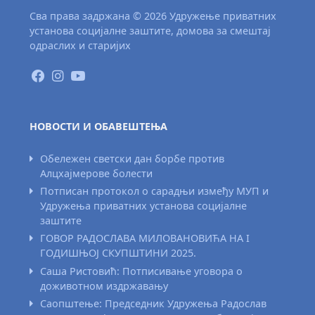
Сва права задржана © 2026 Удружење приватних
установа социјалне заштите, домова за смештај
одраслих и старијих
НОВОСТИ И ОБАВЕШТЕЊА
Обележен светски дан борбе против
Алцхајмерове болести
Потписан протокол о сарадњи између МУП и
Удружења приватних установа социјалне
заштите
ГОВОР РАДОСЛАВА МИЛОВАНОВИЋА НА I
ГОДИШЊОЈ СКУПШТИНИ 2025.
Саша Ристовић: Потписивање уговора о
доживотном издржавању
Саопштење: Председник Удружења Радослав