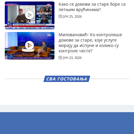
Како се домови за старе боре са
летњим врућинама?
ЈУН 25, 2026
Миловановић: Ко контролише
домове за старе, које услуге
морају да испуне и колико су
контроле честе?
ЈУН 23, 2026
СВА ГОСТОВАЊА