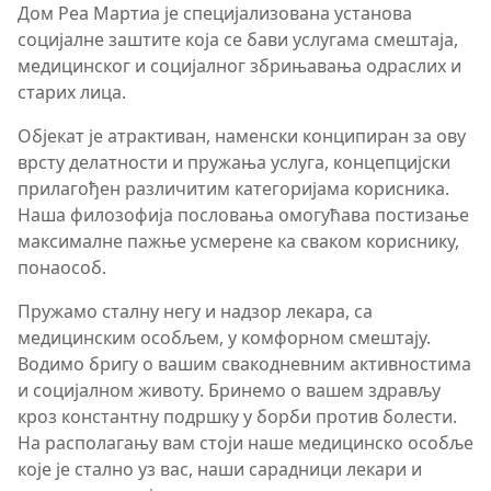
Дом Реа Мартиа је специјализована установа
социјалне заштите која се бави услугама смештаја,
медицинског и социјалног збрињавања одраслих и
старих лица.
Објекат је атрактиван, наменски конципиран за ову
врсту делатности и пружања услуга, концепцијски
прилагођен различитим категоријама корисника.
Наша филозофија пословања омогућава постизање
максималне пажње усмерене ка сваком кориснику,
понаособ.
Пружамо сталну негу и надзор лекара, са
медицинским особљем, у комфорном смештају.
Водимо бригу о вашим свакодневним активностима
и социјалном животу. Бринемо о вашем здрављу
кроз константну подршку у борби против болести.
На располагању вам стоји наше медицинско особље
које је стално уз вас, наши сарадници лекари и