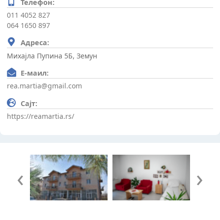
Телефон:
011 4052 827
064 1650 897
Адреса:
Михајла Пупина 5Б, Земун
Е-маил:
rea.martia@gmail.com
Сајт:
https://reamartia.rs/
‹
›