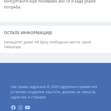
консултанти које позивамо ако се и када укаже
потреба.
ОСТАЛЕ ИНФОРМАЦИЈЕ
Капацитет дома: 48 Број слободних места: Цена
смештаја:
Сва права задржана © 2026 Удружење приватних
установа социјалне заштите, домова за смештај
одраслих и старијих