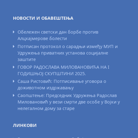
НОВОСТИ И ОБАВЕШТЕЊА
Обележен светски дан борбе против
Алцхајмерове болести
Потписан протокол о сарадњи између МУП и
Удружења приватних установа социјалне
заштите
ГОВОР РАДОСЛАВА МИЛОВАНОВИЋА НА I
ГОДИШЊОЈ СКУПШТИНИ 2025.
Саша Ристовић: Потписивање уговора о
доживотном издржавању
Саопштење: Председник Удружења Радослав
Миловановић у вези смрти две особе у Војки у
нелегалном дому за старе
ЛИНКОВИ