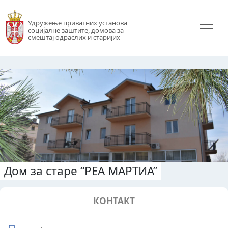
Удружење приватних установа
социјалне заштите, домова за
смештај одраслих и старијих
Дом за старе “РЕА МАРТИА”
КОНТАКТ