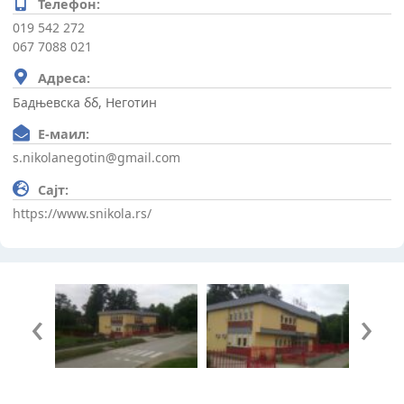
Телефон:
019 542 272
067 7088 021
Адреса:
Бадњевска бб, Неготин
Е-маил:
s.nikolanegotin@gmail.com
Сајт:
https://www.snikola.rs/
‹
›