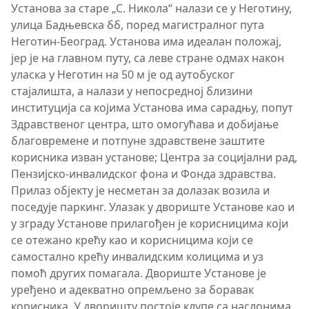
Установа за старе „С. Никола“ налази се у Неготину,
улица Бадњевска бб, поред магистралног пута
Неготин-Београд. Установа има идеалан положај,
јер је на главном путу, са леве стране одмах након
уласка у Неготин на 50 м је од аутобуског
стајалишта, а налази у непосредној близини
институција са којима Установа има сарадњу, попут
Здравственог центра, што омогућава и добијање
благовремене и потпуне здравствене заштите
корисника изван установе; Центра за социјални рад,
Пензијско-инвалидског фона и Фонда здравства.
Прилаз објекту је несметан за долазак возила и
поседује паркинг. Улазак у двориште Установе као и
у зграду Установе прилагођен је корисницима који
се отежано крећу као и корисницима који се
самостално крећу инвалидским колицима и уз
помоћ других помагала. Двориште Установе је
уређено и адекватно опремљено за боравак
корисника. У дворишту постоје клупе са наслонима