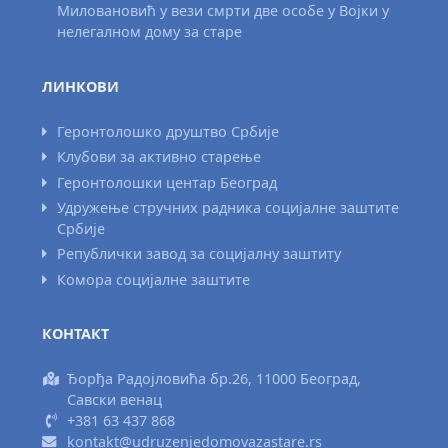
Миловановић у вези смрти две особе у Војки у
нелегалном дому за старе
ЛИНКОВИ
Геронтолошко друштво Србије
Клубови за активно старење
Геронтолошки центар Београд
Удружење стручних радника социјалне заштите
Србије
Републички завод за социјалну заштиту
Комора социјалне заштите
КОНТАКТ
Ђорђа Радојловића бр.26, 11000 Београд,
Савски венац
+381 63 437 868
kontakt@udruzenjedomovazastare.rs