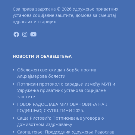
Сва права задржана © 2026 Удружење приватних
установа социјалне заштите, домова за смештај
одраслих и старијих
НОВОСТИ И ОБАВЕШТЕЊА
Обележен светски дан борбе против
Алцхајмерове болести
Потписан протокол о сарадњи између МУП и
Удружења приватних установа социјалне
заштите
ГОВОР РАДОСЛАВА МИЛОВАНОВИЋА НА I
ГОДИШЊОЈ СКУПШТИНИ 2025.
Саша Ристовић: Потписивање уговора о
доживотном издржавању
Саопштење: Председник Удружења Радослав