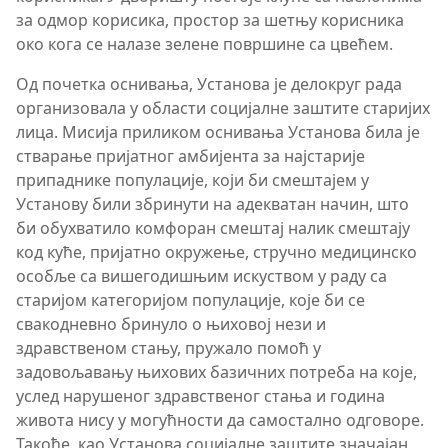
за одмор корисика, простор за шетњу корисника
око кога се налазе зелене површине са цвећем.
Од почетка оснивања, Установа је делокруг рада
организовала у области социјалне заштите старијих
лица. Мисија приликом оснивања Установа била је
стварање пријатног амбијента за најстарије
припаднике популације, који би смештајем у
Установу били збринути на адекватан начин, што
би обухватило комфоран смештај налик смештају
код куће, пријатно окружење, стручно медицинско
особље са вишегодишњим искуством у раду са
старијом категоријом популације, које би се
свакодневно бринуло о њиховој нези и
здравственом стању, пружало помоћ у
задовољавању њихових базичних потреба на које,
услед нарушеног здравственог стања и година
живота нису у могућности да самостално одговоре.
Такође, као Установа социјалне заштите значајан