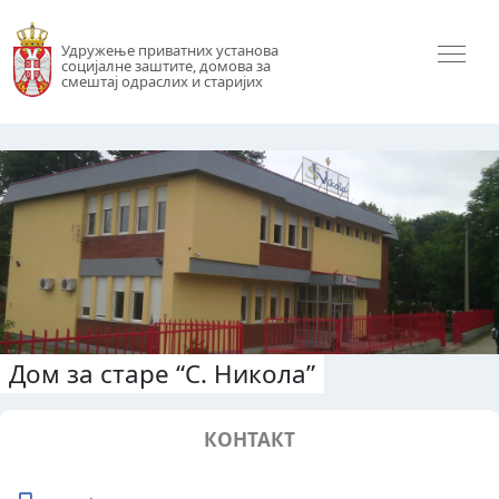
Удружење приватних установа
социјалне заштите, домова за
смештај одраслих и старијих
Дом за старе “С. Никола”
КОНТАКТ