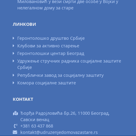
Миловановић у вези смрти две особе у Војки у
нелегалном дому за старе
ЛИНКОВИ
Геронтолошко друштво Србије
Клубови за активно старење
Геронтолошки центар Београд
Удружење стручних радника социјалне заштите
Србије
Републички завод за социјалну заштиту
Комора социјалне заштите
КОНТАКТ
Ђорђа Радојловића бр.26, 11000 Београд,
Савски венац
+381 63 437 868
kontakt@udruzenjedomovazastare.rs