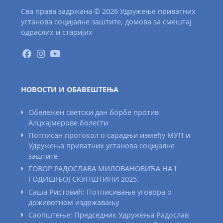
Сва права задржана © 2026 Удружење приватних
установа социјалне заштите, домова за смештај
одраслих и старијих
НОВОСТИ И ОБАВЕШТЕЊА
Обележен светски дан борбе против
Алцхајмерове болести
Потписан протокол о сарадњи између МУП и
Удружења приватних установа социјалне
заштите
ГОВОР РАДОСЛАВА МИЛОВАНОВИЋА НА I
ГОДИШЊОЈ СКУПШТИНИ 2025.
Саша Ристовић: Потписивање уговора о
доживотном издржавању
Саопштење: Председник Удружења Радослав