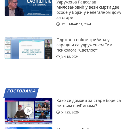
Удружења Радослав
Миловановић у вези смрти две
особе у Војки у нелегалном дому
за старе
НОВЕМБАР 11, 2024
Одржана online трибина у
сарадњи са удружењем Тим
психолога ”Светлост”
ЈУН 18, 2024
ГОСТОВАЊА
Како се домови за старе боре са
летњим врућинама?
ЈУН 25, 2026