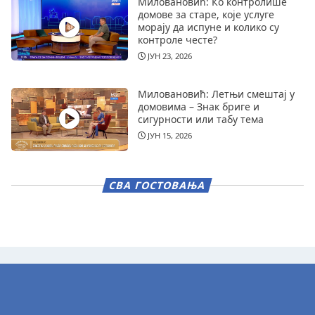
Миловановић: Ко контролише
домове за старе, које услуге
морају да испуне и колико су
контроле честе?
ЈУН 23, 2026
Миловановић: Летњи смештај у
домовима – Знак бриге и
сигурности или табу тема
ЈУН 15, 2026
СВА ГОСТОВАЊА