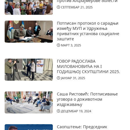
против Алцхајмерове болести
СЕПТЕМБАР 21, 2025
Потписан протокол о сарадњи
између МУП и Удружења
приватних установа социјалне
заштите
МАРТ 3, 2025
ГОВОР РАДОСЛАВА
МИЛОВАНОВИЋА НА I
ГОДИШЊОЈ СКУПШТИНИ 2025.
ЈАНУАР 31, 2025
Саша Ристовић: Потписивање
уговора о доживотном
издржавању
ДЕЦЕМБАР 19, 2024
Саопштење: Председник