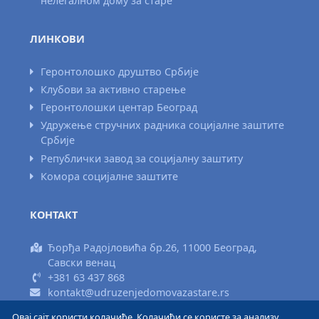
нелегалном дому за старе
ЛИНКОВИ
Геронтолошко друштво Србије
Клубови за активно старење
Геронтолошки центар Београд
Удружење стручних радника социјалне заштите
Србије
Републички завод за социјалну заштиту
Комора социјалне заштите
КОНТАКТ
Ђорђа Радојловића бр.26, 11000 Београд,
Савски венац
+381 63 437 868
kontakt@udruzenjedomovazastare.rs
Овај сајт користи колачиће. Колачићи се користе за анализу