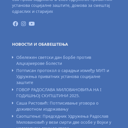
установа социјалне заштите, домова за смештај
одраслих и старијих
НОВОСТИ И ОБАВЕШТЕЊА
Обележен светски дан борбе против
Алцхајмерове болести
Потписан протокол о сарадњи између МУП и
Удружења приватних установа социјалне
заштите
ГОВОР РАДОСЛАВА МИЛОВАНОВИЋА НА I
ГОДИШЊОЈ СКУПШТИНИ 2025.
Саша Ристовић: Потписивање уговора о
доживотном издржавању
Саопштење: Председник Удружења Радослав
Миловановић у вези смрти две особе у Војки у