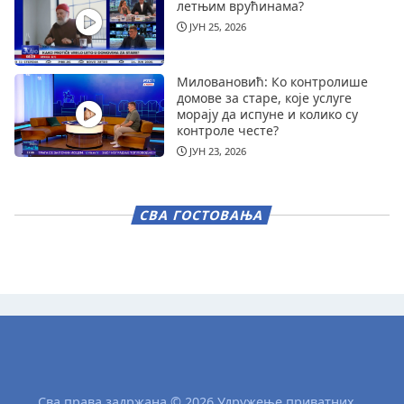
летњим врућинама?
ЈУН 25, 2026
Миловановић: Ко контролише
домове за старе, које услуге
морају да испуне и колико су
контроле честе?
ЈУН 23, 2026
СВА ГОСТОВАЊА
Сва права задржана © 2026 Удружење приватних