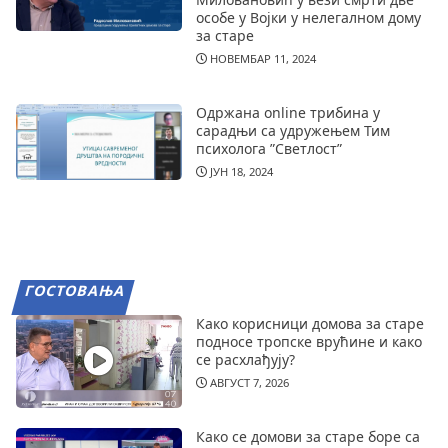
особе у Војки у нелегалном дому
за старе
НОВЕМБАР 11, 2024
Одржана online трибина у
сарадњи са удружењем Тим
психолога ”Светлост”
ЈУН 18, 2024
ГОСТОВАЊА
Како корисници домова за старе
подносе тропске врућине и како
се расхлађују?
АВГУСТ 7, 2026
Како се домови за старе боре са