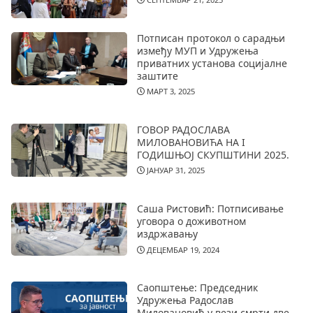
Потписан протокол о сарадњи
између МУП и Удружења
приватних установа социјалне
заштите
МАРТ 3, 2025
ГОВОР РАДОСЛАВА
МИЛОВАНОВИЋА НА I
ГОДИШЊОЈ СКУПШТИНИ 2025.
ЈАНУАР 31, 2025
Саша Ристовић: Потписивање
уговора о доживотном
издржавању
ДЕЦЕМБАР 19, 2024
Саопштење: Председник
Удружења Радослав
Миловановић у вези смрти две