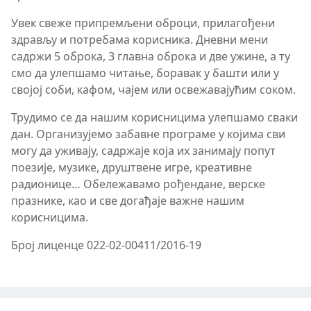
Увек свеже припремљени оброци, прилагођени
здрављу и потребама корисника. Дневни мени
садржи 5 оброка, 3 главна оброка и две ужине, а ту
смо да улепшамо читање, боравак у башти или у
својој соби, кафом, чајем или освежавајућим соком.
Трудимо се да нашим корисницима улепшамо сваки
дан. Организујемо забавне програме у којима сви
могу да уживају, садржаје која их занимају попут
поезије, музике, друштвене игре, креативне
радионице… Обележавамо рођендане, верске
празнике, као и све догађаје важне нашим
корисницима.
Број лиценце 022-02-00411/2016-19