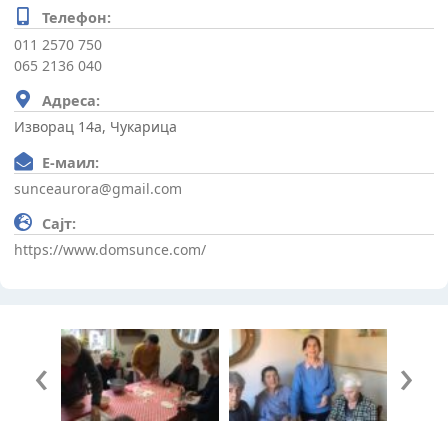
Телефон:
011 2570 750
065 2136 040
Адреса:
Изворац 14а, Чукарица
Е-маил:
sunceaurora@gmail.com
Сајт:
https://www.domsunce.com/
‹
›