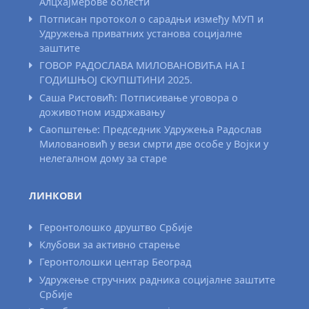
Алцхајмерове болести
Потписан протокол о сарадњи између МУП и
Удружења приватних установа социјалне
заштите
ГОВОР РАДОСЛАВА МИЛОВАНОВИЋА НА I
ГОДИШЊОЈ СКУПШТИНИ 2025.
Саша Ристовић: Потписивање уговора о
доживотном издржавању
Саопштење: Председник Удружења Радослав
Миловановић у вези смрти две особе у Војки у
нелегалном дому за старе
ЛИНКОВИ
Геронтолошко друштво Србије
Клубови за активно старење
Геронтолошки центар Београд
Удружење стручних радника социјалне заштите
Србије