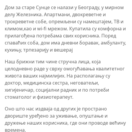
Дом за старе Сунце се налази у Београду, у мирном
делу Железника. Апартмани, двокреветне и
трокреветне собе, опремљени су намештајем, ТВ и
климом,као и wi-fi мрежом. Купатила су комфорна и
прилагођена потребама свих корисника. Поред
спаваћих соба, дом има дневни боравак, амбуланту,
кухињу, трпезарију и вешерај
Наш брижни тим чине стручна лица, која
целодневно раде у сврху омогућавања квалитетног
живота ваших најмилијих. На располагању су
доктор, медицинска сестра, неговатељи,
хигијеничар, социјални радник и по потреби
стоматолог и физиотерапеут.
Оно што нас издваја од других је пространо
двориште уређено за уживање, опуштање и
дружење наших корисника, где они проводе већину
времена.