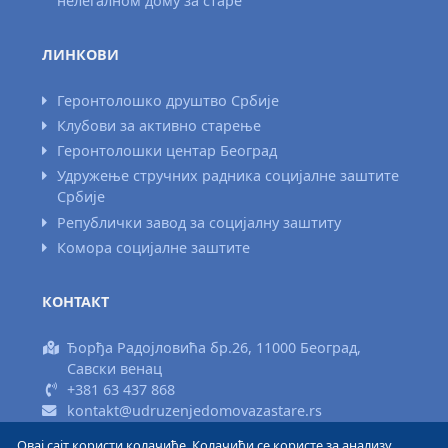
нелегалном дому за старе
ЛИНКОВИ
Геронтолошко друштво Србије
Клубови за активно старење
Геронтолошки центар Београд
Удружење стручних радника социјалне заштите
Србије
Републички завод за социјалну заштиту
Комора социјалне заштите
КОНТАКТ
Ђорђа Радојловића бр.26, 11000 Београд,
Савски венац
+381 63 437 868
kontakt@udruzenjedomovazastare.rs
Овај сајт користи колачиће. Колачићи се користе за анализу