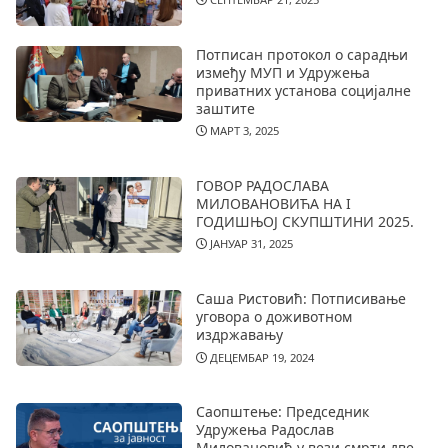
Потписан протокол о сарадњи
између МУП и Удружења
приватних установа социјалне
заштите
МАРТ 3, 2025
ГОВОР РАДОСЛАВА
МИЛОВАНОВИЋА НА I
ГОДИШЊОЈ СКУПШТИНИ 2025.
ЈАНУАР 31, 2025
Саша Ристовић: Потписивање
уговора о доживотном
издржавању
ДЕЦЕМБАР 19, 2024
Саопштење: Председник
Удружења Радослав
Миловановић у вези смрти две