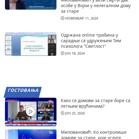
особе у Војки у нелегалном дому
за старе
НОВЕМБАР 11, 2024
Одржана online трибина у
сарадњи са удружењем Тим
психолога ”Светлост”
ЈУН 18, 2024
ГОСТОВАЊА
Како се домови за старе боре са
летњим врућинама?
ЈУН 25, 2026
Миловановић: Ко контролише
домове за старе, које услуге