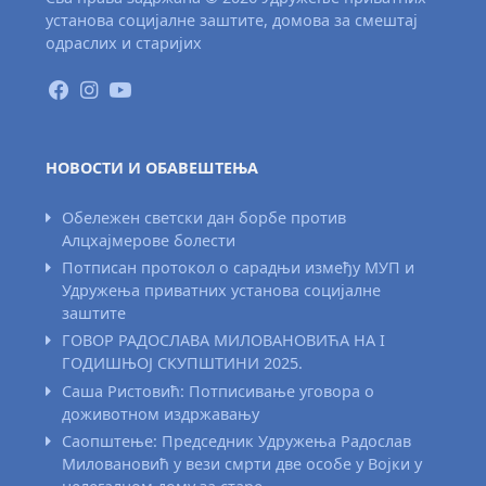
установа социјалне заштите, домова за смештај
одраслих и старијих
НОВОСТИ И ОБАВЕШТЕЊА
Обележен светски дан борбе против
Алцхајмерове болести
Потписан протокол о сарадњи између МУП и
Удружења приватних установа социјалне
заштите
ГОВОР РАДОСЛАВА МИЛОВАНОВИЋА НА I
ГОДИШЊОЈ СКУПШТИНИ 2025.
Саша Ристовић: Потписивање уговора о
доживотном издржавању
Саопштење: Председник Удружења Радослав
Миловановић у вези смрти две особе у Војки у