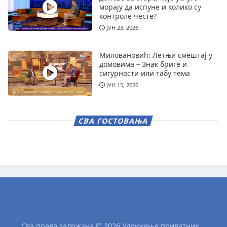
морају да испуне и колико су
контроле честе?
ЈУН 23, 2026
Миловановић: Летњи смештај у
домовима – Знак бриге и
сигурности или табу тема
ЈУН 15, 2026
СВА ГОСТОВАЊА
Сва права задржана © 2026 Удружење приватних