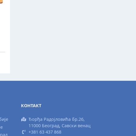
КОНТАКТ
бије
Ђорђа Радојловића бр.26,
11000 Београд, Савски венац
ње
+381 63 437 868
град