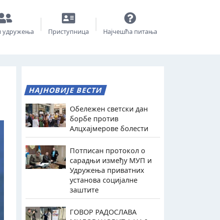
и удружења
Приступница
Најчешћа питања
НАЈНОВИЈЕ ВЕСТИ
Обележен светски дан
борбе против
Алцхајмерове болести
Потписан протокол о
сарадњи између МУП и
Удружења приватних
установа социјалне
заштите
ГОВОР РАДОСЛАВА