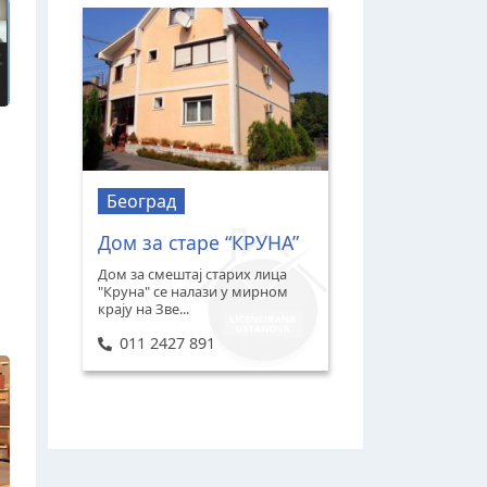
Београд
Дом за старе “КРУНА”
Дом за смештај старих лица
"Круна" се налази у мирном
крају на Зве...
011 2427 891