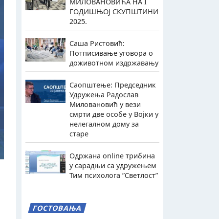
МИЛОВАНОВИЋА НА I
ГОДИШЊОЈ СКУПШТИНИ
2025.
Саша Ристовић:
Потписивање уговора о
доживотном издржавању
Саопштење: Председник
Удружења Радослав
Миловановић у вези
смрти две особе у Војки у
нелегалном дому за
старе
Одржана online трибина
у сарадњи са удружењем
Тим психолога ”Светлост”
ГОСТОВАЊА