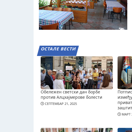
ОСТАЛЕ ВЕСТИ
Обележен светски дан борбе
Потпис
против Алцхајмерове болести
измеђ
приват
СЕПТЕМБАР 21, 2025
зашти
МАРТ 3