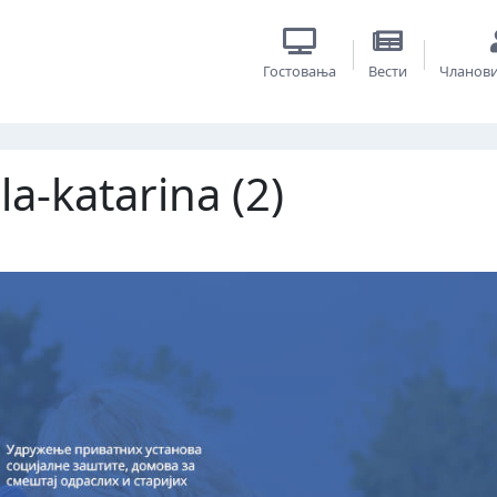
Гостовања
Вести
Чланов
a-katarina (2)