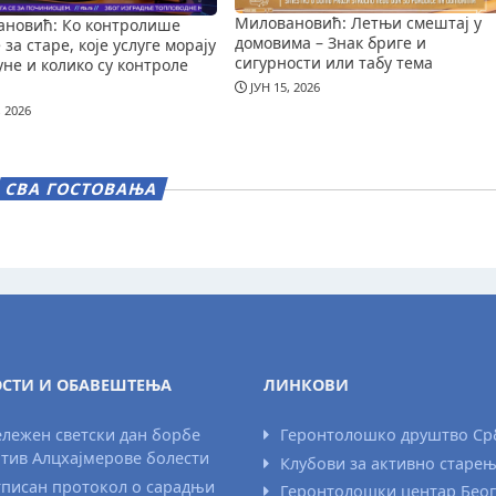
Миловановић: Летњи смештај у
новић: Ко контролише
домовима – Знак бриге и
за старе, које услуге морају
сигурности или табу тема
уне и колико су контроле
ЈУН 15, 2026
, 2026
СВА ГОСТОВАЊА
СТИ И ОБАВЕШТЕЊА
ЛИНКОВИ
лежен светски дан борбе
Геронтолошко друштво Ср
тив Алцхајмерове болести
Клубови за активно старе
писан протокол о сарадњи
Геронтолошки центар Бео