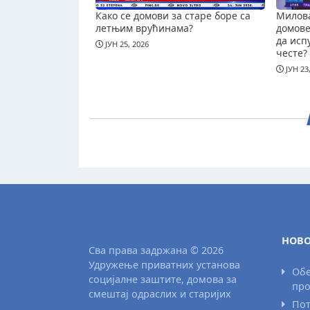
Како се домови за старе боре са
Милова
летњим врућинама?
домове 
да исп
ЈУН 25, 2026
честе?
ЈУН 23
НОВО
Сва права задржана © 2026
Удружење приватних установа
Обе
социјалне заштите, домова за
про
смештај одраслих и старијих
Пот