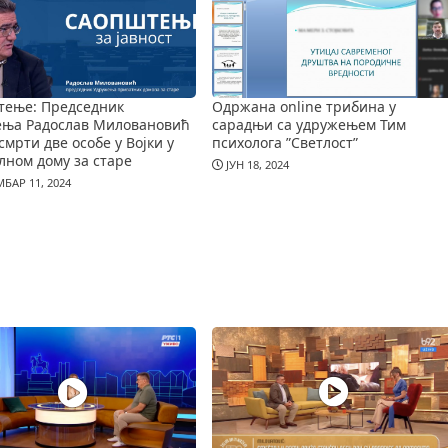
тење: Председник
Одржана online трибина у
ења Радослав Миловановић
сарадњи са удружењем Тим
смрти две особе у Војки у
психолога ”Светлост”
лном дому за старе
ЈУН 18, 2024
БАР 11, 2024