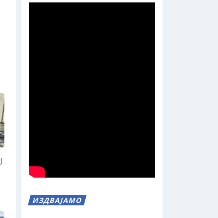
Ј
ИЗДВАЈАМО