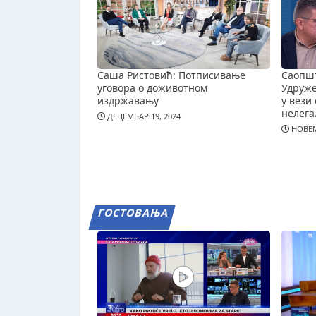
Саша Ристовић: Потписивање
Саопш
уговора о доживотном
Удруж
издржавању
у вези 
нелега
ДЕЦЕМБАР 19, 2024
НОВЕМ
ГОСТОВАЊА