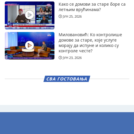
Како се домови за старе боре са
летњим врућинама?
ЈУН 25, 2026
Миловановић: Ко контролише
домове за старе, које услуге
морају да испуне и колико су
контроле честе?
ЈУН 23, 2026
СВА ГОСТОВАЊА