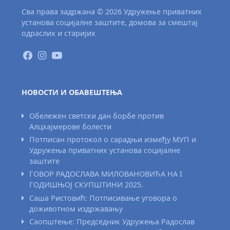
Сва права задржана © 2026 Удружење приватних
установа социјалне заштите, домова за смештај
одраслих и старијих
НОВОСТИ И ОБАВЕШТЕЊА
Обележен светски дан борбе против
Алцхајмерове болести
Потписан протокол о сарадњи између МУП и
Удружења приватних установа социјалне
заштите
ГОВОР РАДОСЛАВА МИЛОВАНОВИЋА НА I
ГОДИШЊОЈ СКУПШТИНИ 2025.
Саша Ристовић: Потписивање уговора о
доживотном издржавању
Саопштење: Председник Удружења Радослав