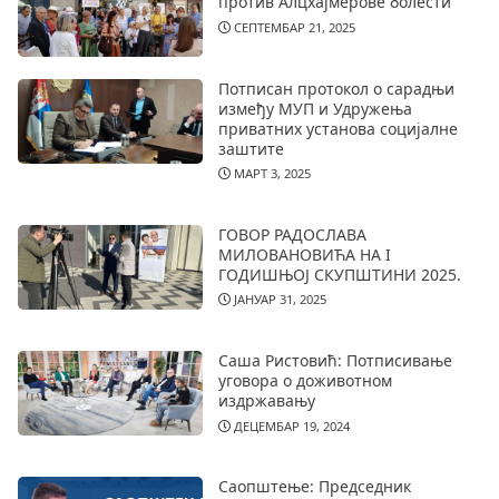
против Алцхајмерове болести
СЕПТЕМБАР 21, 2025
Потписан протокол о сарадњи
између МУП и Удружења
приватних установа социјалне
заштите
МАРТ 3, 2025
ГОВОР РАДОСЛАВА
МИЛОВАНОВИЋА НА I
ГОДИШЊОЈ СКУПШТИНИ 2025.
ЈАНУАР 31, 2025
Саша Ристовић: Потписивање
уговора о доживотном
издржавању
ДЕЦЕМБАР 19, 2024
Саопштење: Председник