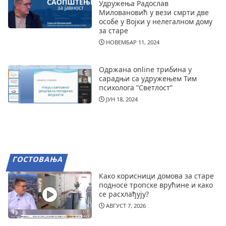
Удружења Радослав
Миловановић у вези смрти две
особе у Војки у нелегалном дому
за старе
НОВЕМБАР 11, 2024
Одржана online трибина у
сарадњи са удружењем Тим
психолога ”Светлост”
ЈУН 18, 2024
ГОСТОВАЊА
Како корисници домова за старе
подносе тропске врућине и како
се расхлађују?
АВГУСТ 7, 2026