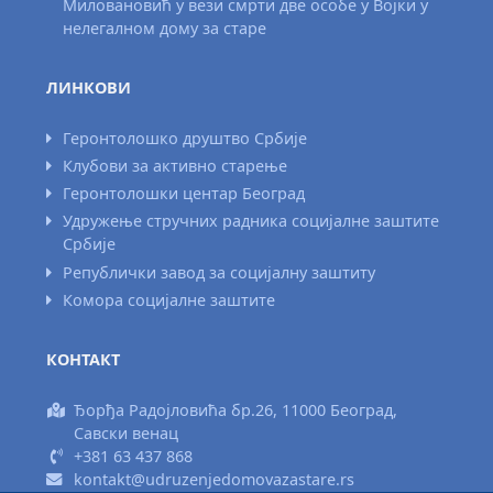
Миловановић у вези смрти две особе у Војки у
нелегалном дому за старе
ЛИНКОВИ
Геронтолошко друштво Србије
Клубови за активно старење
Геронтолошки центар Београд
Удружење стручних радника социјалне заштите
Србије
Републички завод за социјалну заштиту
Комора социјалне заштите
КОНТАКТ
Ђорђа Радојловића бр.26, 11000 Београд,
Савски венац
+381 63 437 868
kontakt@udruzenjedomovazastare.rs