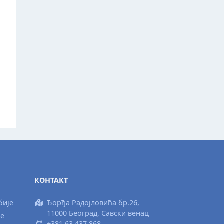
КОНТАКТ
бије
Ђорђа Радојловића бр.26,
11000 Београд, Савски венац
ње
+381 63 437 868