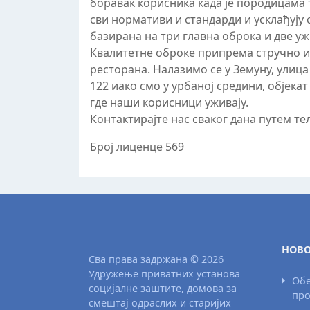
боравак корисника када је породицама 
сви нормативи и стандарди и усклађују
базирана на три главна оброка и две уж
Квалитетне оброке припрема стручно и
ресторана. Налазимо се у Земуну, улиц
122 иако смо у урбаној средини, објека
где наши корисници уживају.
Контактирајте нас сваког дана путем те
Број лиценце 569
НОВО
Сва права задржана © 2026
Удружење приватних установа
Обе
социјалне заштите, домова за
про
смештај одраслих и старијих