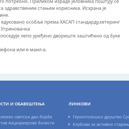
то потребно. Приликом израде јеловника поштују се
 са здравственим стањем корисника. Исхрана је
ине.
 едуковано особље према ХАСАП стандарду,кетеринг
а Угриновачка
т поседује лепо уређено двориште заштићено од буке
лефона или е-маил-а.
СТИ И ОБАВЕШТЕЊА
ЛИНКОВИ
лежен светски дан борбе
Геронтолошко друштво Ср
тив Алцхајмерове болести
Клубови за активно старе