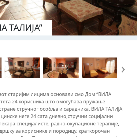
ЛА ТАЛИЈА”
›
вот старијим лицима основали смо Дом “ВИЛА
цитета 24 корисника што омогућава пружање
 стране стручног особља и сарадника. ВИЛА ТАЛИЈА
ицинске неге 24 сата дневно,стручни социјални
лекара специјалисте, радно-окупационе терапије,
одршку за кориснике и породицу, краткорочан