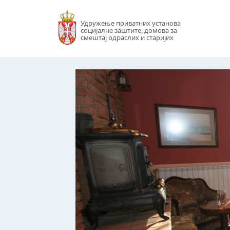
Удружење приватних установа
социјалне заштите, домова за
смештај одраслих и старијих