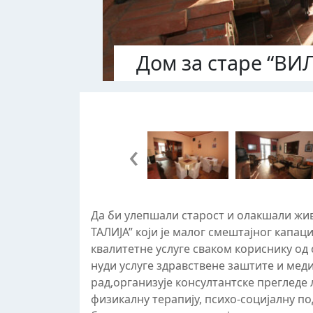
Дом за старе “ВИ
‹
Да би улепшали старост и олакшали жи
ТАЛИЈА” који је малог смештајног капа
квалитетне услуге сваком кориснику од
нуди услуге здравствене заштите и мед
рад,организује консултантске прегледе 
физикалну терапију, психо-социјалну п