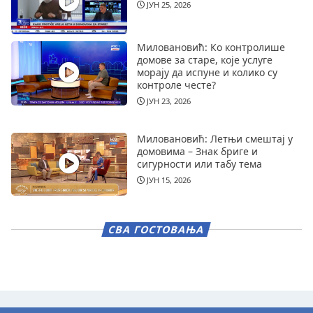
ЈУН 25, 2026
Миловановић: Ко контролише
домове за старе, које услуге
морају да испуне и колико су
контроле честе?
ЈУН 23, 2026
Миловановић: Летњи смештај у
домовима – Знак бриге и
сигурности или табу тема
ЈУН 15, 2026
СВА ГОСТОВАЊА