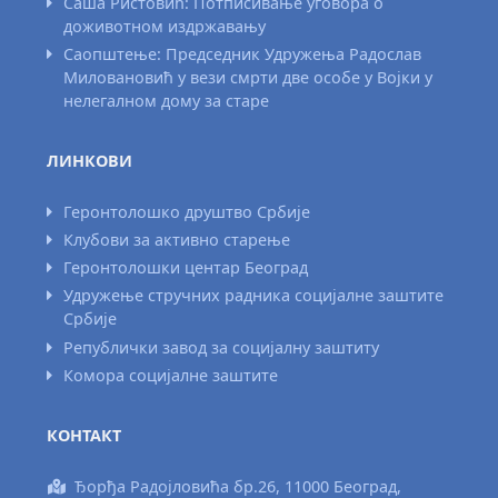
Саша Ристовић: Потписивање уговора о
доживотном издржавању
Саопштење: Председник Удружења Радослав
Миловановић у вези смрти две особе у Војки у
нелегалном дому за старе
ЛИНКОВИ
Геронтолошко друштво Србије
Клубови за активно старење
Геронтолошки центар Београд
Удружење стручних радника социјалне заштите
Србије
Републички завод за социјалну заштиту
Комора социјалне заштите
КОНТАКТ
Ђорђа Радојловића бр.26, 11000 Београд,