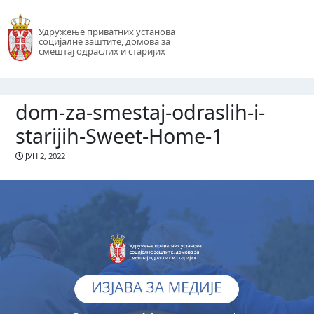
Удружење приватних установа
социјалне заштите, домова за
смештај одраслих и старијих
dom-za-smestaj-odraslih-i-
starijih-Sweet-Home-1
ЈУН 2, 2022