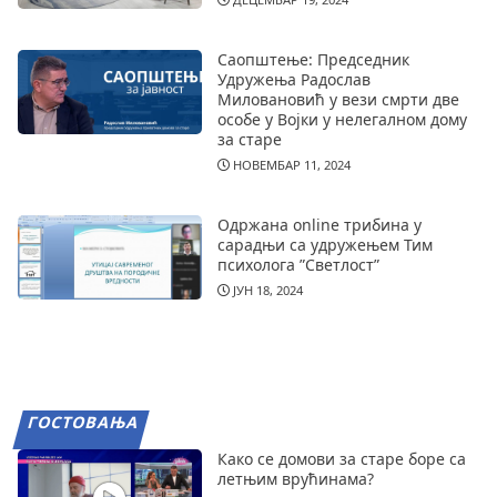
Саопштење: Председник
Удружења Радослав
Миловановић у вези смрти две
особе у Војки у нелегалном дому
за старе
НОВЕМБАР 11, 2024
Одржана online трибина у
сарадњи са удружењем Тим
психолога ”Светлост”
ЈУН 18, 2024
ГОСТОВАЊА
Како се домови за старе боре са
летњим врућинама?