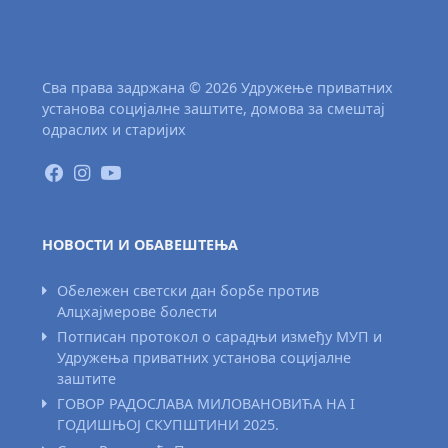
Сва права задржана © 2026 Удружење приватних
установа социјалне заштите, домова за смештај
одраслих и старијих
НОВОСТИ И ОБАВЕШТЕЊА
Обележен светски дан борбе против
Алцхајмерове болести
Потписан протокол о сарадњи између МУП и
Удружења приватних установа социјалне
заштите
ГОВОР РАДОСЛАВА МИЛОВАНОВИЋА НА I
ГОДИШЊОЈ СКУПШТИНИ 2025.