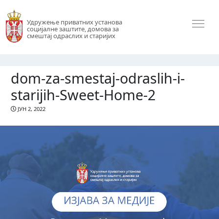
Удружење приватних установа
социјалне заштите, домова за
смештај одраслих и старијих
dom-za-smestaj-odraslih-i-
starijih-Sweet-Home-2
ЈУН 2, 2022