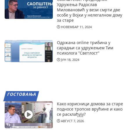
Удружења Радослав
Миловановић у вези смрти две
особе у Војки у нелегалном дому
за старе
НОВЕМБАР 11, 2024
Одржана online трибина у
сарадњи са удружењем Тим
психолога ”Светлост”
ЈУН 18, 2024
ГОСТОВАЊА
Како корисници домова за старе
подносе тропске врућине и како
се расхлађују?
АВГУСТ 7, 2026