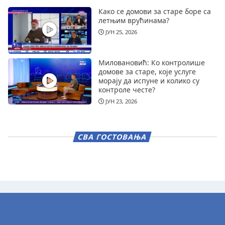
Како се домови за старе боре са
летњим врућинама?
ЈУН 25, 2026
Миловановић: Ко контролише
домове за старе, које услуге
морају да испуне и колико су
контроле честе?
ЈУН 23, 2026
СВА ГОСТОВАЊА