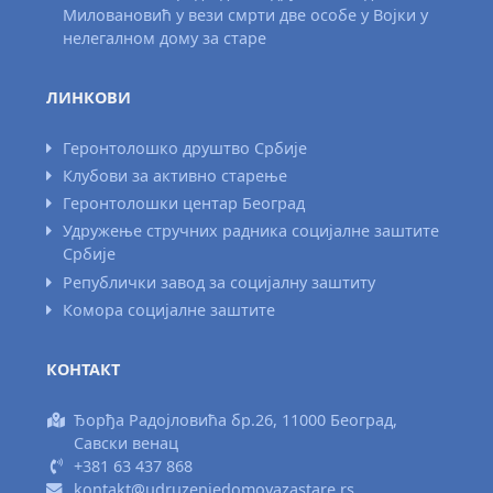
Миловановић у вези смрти две особе у Војки у
нелегалном дому за старе
ЛИНКОВИ
Геронтолошко друштво Србије
Клубови за активно старење
Геронтолошки центар Београд
Удружење стручних радника социјалне заштите
Србије
Републички завод за социјалну заштиту
Комора социјалне заштите
КОНТАКТ
Ђорђа Радојловића бр.26, 11000 Београд,
Савски венац
+381 63 437 868
kontakt@udruzenjedomovazastare.rs