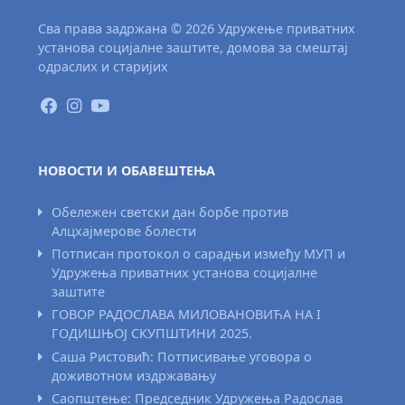
Сва права задржана © 2026 Удружење приватних
установа социјалне заштите, домова за смештај
одраслих и старијих
НОВОСТИ И ОБАВЕШТЕЊА
Обележен светски дан борбе против
Алцхајмерове болести
Потписан протокол о сарадњи између МУП и
Удружења приватних установа социјалне
заштите
ГОВОР РАДОСЛАВА МИЛОВАНОВИЋА НА I
ГОДИШЊОЈ СКУПШТИНИ 2025.
Саша Ристовић: Потписивање уговора о
доживотном издржавању
Саопштење: Председник Удружења Радослав