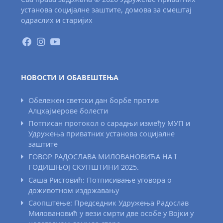
установа социјалне заштите, домова за смештај
одраслих и старијих
НОВОСТИ И ОБАВЕШТЕЊА
Обележен светски дан борбе против
Алцхајмерове болести
Потписан протокол о сарадњи између МУП и
Удружења приватних установа социјалне
заштите
ГОВОР РАДОСЛАВА МИЛОВАНОВИЋА НА I
ГОДИШЊОЈ СКУПШТИНИ 2025.
Саша Ристовић: Потписивање уговора о
доживотном издржавању
Саопштење: Председник Удружења Радослав
Миловановић у вези смрти две особе у Војки у