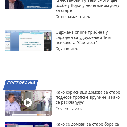
Миловановић у вези смрти две
особе у Војки у нелегалном дому
за старе
НОВЕМБАР 11, 2024
Одржана online трибина у
сарадњи са удружењем Тим
психолога ”Светлост”
ЈУН 18, 2024
ГОСТОВАЊА
Како корисници домова за старе
подносе тропске врућине и како
се расхлађују?
АВГУСТ 7, 2026
Како се домови за старе боре са