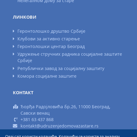
нелегалном дому за старе
ЛИНКОВИ
Геронтолошко друштво Србије
Клубови за активно старење
Геронтолошки центар Београд
Удружење стручних радника социјалне заштите
Србије
Републички завод за социјалну заштиту
Комора социјалне заштите
КОНТАКТ
Ђорђа Радојловића бр.26, 11000 Београд,
Савски венац
+381 63 437 868
kontakt@udruzenjedomovazastare.rs
Овај сајт користи колачиће. Колачићи се користе за анализу