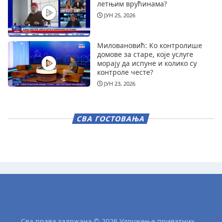
летњим врућинама?
ЈУН 25, 2026
Миловановић: Ко контролише
домове за старе, које услуге
морају да испуне и колико су
контроле честе?
ЈУН 23, 2026
СВА ГОСТОВАЊА
Сва права задржана © 2026 Удружење приватних