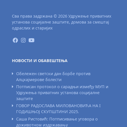
Сва права задржана © 2026 Удружење приватних
установа социјалне заштите, домова за смештај
одраслих и старијих
НОВОСТИ И ОБАВЕШТЕЊА
Обележен светски дан борбе против
Алцхајмерове болести
Потписан протокол о сарадњи између МУП и
Удружења приватних установа социјалне
заштите
ГОВОР РАДОСЛАВА МИЛОВАНОВИЋА НА I
ГОДИШЊОЈ СКУПШТИНИ 2025.
Саша Ристовић: Потписивање уговора о
доживотном издржавању