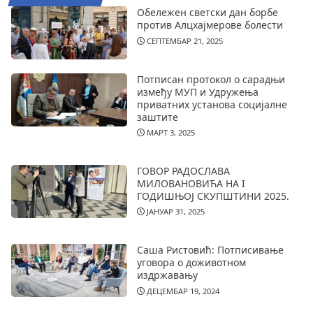
Обележен светски дан борбе
против Алцхајмерове болести
СЕПТЕМБАР 21, 2025
Потписан протокол о сарадњи
између МУП и Удружења
приватних установа социјалне
заштите
МАРТ 3, 2025
ГОВОР РАДОСЛАВА
МИЛОВАНОВИЋА НА I
ГОДИШЊОЈ СКУПШТИНИ 2025.
ЈАНУАР 31, 2025
Саша Ристовић: Потписивање
уговора о доживотном
издржавању
ДЕЦЕМБАР 19, 2024