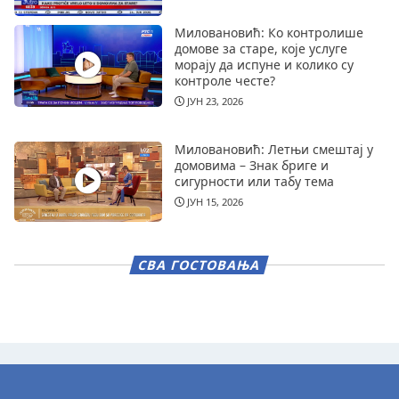
Миловановић: Ко контролише
домове за старе, које услуге
морају да испуне и колико су
контроле честе?
ЈУН 23, 2026
Миловановић: Летњи смештај у
домовима – Знак бриге и
сигурности или табу тема
ЈУН 15, 2026
СВА ГОСТОВАЊА