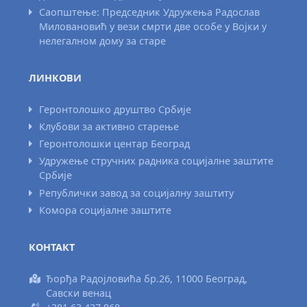
Саопштење: Председник Удружења Радослав
Миловановић у вези смрти две особе у Војки у
нелегалном дому за старе
ЛИНКОВИ
Геронтолошко друштво Србије
Клубови за активно старење
Геронтолошки центар Београд
Удружење стручних радника социјалне заштите
Србије
Републички завод за социјалну заштиту
Комора социјалне заштите
КОНТАКТ
Ђорђа Радојловића бр.26, 11000 Београд,
Савски венац