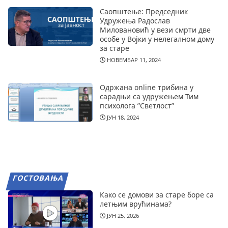
Саопштење: Председник
Удружења Радослав
Миловановић у вези смрти две
особе у Војки у нелегалном дому
за старе
НОВЕМБАР 11, 2024
Одржана online трибина у
сарадњи са удружењем Тим
психолога ”Светлост”
ЈУН 18, 2024
ГОСТОВАЊА
Како се домови за старе боре са
летњим врућинама?
ЈУН 25, 2026