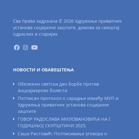
Сва права задржана © 2026 Удружење приватних
установа социјалне заштите, домова за смештај
одраслих и старијих
НОВОСТИ И ОБАВЕШТЕЊА
Обележен светски дан борбе против
Алцхајмерове болести
Потписан протокол о сарадњи између МУП и
Удружења приватних установа социјалне
заштите
ГОВОР РАДОСЛАВА МИЛОВАНОВИЋА НА I
ГОДИШЊОЈ СКУПШТИНИ 2025.
Саша Ристовић: Потписивање уговора о