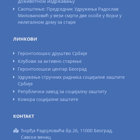
доживотном издржавању
Саопштење: Председник Удружења Радослав
Миловановић у вези смрти две особе у Војки у
нелегалном дому за старе
ЛИНКОВИ
Геронтолошко друштво Србије
Клубови за активно старење
Геронтолошки центар Београд
Удружење стручних радника социјалне заштите
Србије
Републички завод за социјалну заштиту
Комора социјалне заштите
КОНТАКТ
Ђорђа Радојловића бр.26, 11000 Београд,
Савски венац