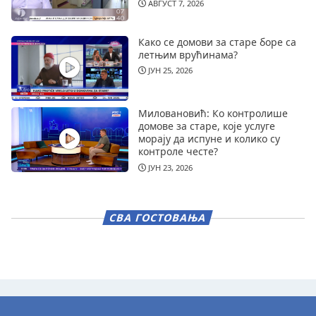
АВГУСТ 7, 2026
Како се домови за старе боре са
летњим врућинама?
ЈУН 25, 2026
Миловановић: Ко контролише
домове за старе, које услуге
морају да испуне и колико су
контроле честе?
ЈУН 23, 2026
СВА ГОСТОВАЊА