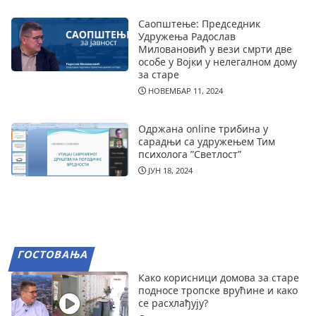
Саопштење: Председник
Удружења Радослав
Миловановић у вези смрти две
особе у Војки у нелегалном дому
за старе
НОВЕМБАР 11, 2024
Одржана online трибина у
сарадњи са удружењем Тим
психолога ”Светлост”
ЈУН 18, 2024
ГОСТОВАЊА
Како корисници домова за старе
подносе тропске врућине и како
се расхлађују?