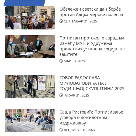
Обележен светски дан борбе
против Алцхајмерове болести
СЕПТЕМБАР 21, 2025
Потписан протокол о сарадњи
између МУП и Удружења
приватних установа социјалне
заштите
МАРТ 3, 2025
ГОВОР РАДОСЛАВА
МИЛОВАНОВИЋА НА I
ГОДИШЊОЈ СКУПШТИНИ 2025.
ЈАНУАР 31, 2025
Саша Ристовић: Потписивање
уговора о доживотном
издржавању
ДЕЦЕМБАР 19, 2024