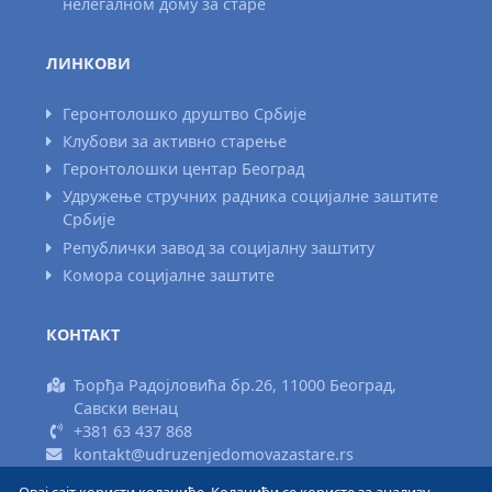
нелегалном дому за старе
ЛИНКОВИ
Геронтолошко друштво Србије
Клубови за активно старење
Геронтолошки центар Београд
Удружење стручних радника социјалне заштите
Србије
Републички завод за социјалну заштиту
Комора социјалне заштите
КОНТАКТ
Ђорђа Радојловића бр.26, 11000 Београд,
Савски венац
+381 63 437 868
kontakt@udruzenjedomovazastare.rs
Овај сајт користи колачиће. Колачићи се користе за анализу