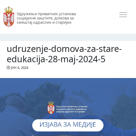
Удружење приватних установа
социјалне заштите, домова за
смештај одраслих и старијих
udruzenje-domova-za-stare-
edukacija-28-maj-2024-5
ЈУН 4, 2024