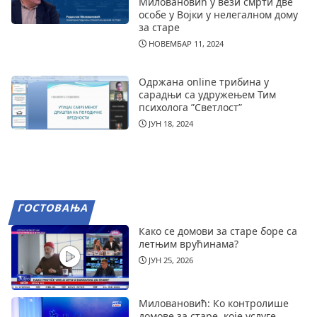
Миловановић у вези смрти две
особе у Војки у нелегалном дому
за старе
НОВЕМБАР 11, 2024
Одржана online трибина у
сарадњи са удружењем Тим
психолога ”Светлост”
ЈУН 18, 2024
ГОСТОВАЊА
Како се домови за старе боре са
летњим врућинама?
ЈУН 25, 2026
Миловановић: Ко контролише
домове за старе, које услуге