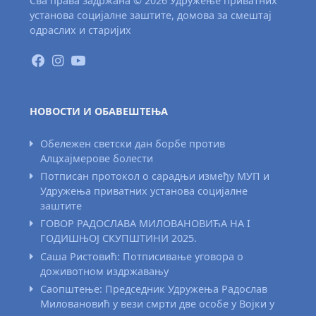
Сва права задржана © 2026 Удружење приватних
установа социјалне заштите, домова за смештај
одраслих и старијих
НОВОСТИ И ОБАВЕШТЕЊА
Обележен светски дан борбе против
Алцхајмерове болести
Потписан протокол о сарадњи између МУП и
Удружења приватних установа социјалне
заштите
ГОВОР РАДОСЛАВА МИЛОВАНОВИЋА НА I
ГОДИШЊОЈ СКУПШТИНИ 2025.
Саша Ристовић: Потписивање уговора о
доживотном издржавању
Саопштење: Председник Удружења Радослав
Миловановић у вези смрти две особе у Војки у