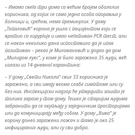
– Имамо свега три дома са већим бројем оболелих
корисника, од којих се само једна особа опоравља у
болници и, срећом, нема преминулих. У дому
„Топаловић“ корона је ушла с пацијентом који се
вратио са хирургије и имао негативан PCR тест, али
се након неколико дана испоставило да је ипак
позитиван – рекао је Миловановић и додао да дом
„Милидом лукс“, у коме је било заражено 35 људи, већ
излази из 14-дневног карантина:
– У дому „Свети Никола“ свих 33 корисника је
заражено, а сви имају веома слабе симптоме или су
без них. Инспекцијски надзор ће утврдити зашто је
толика зараза у том дому. Тешко је старијим људима
забранити да се окупљају у заједничким просторијама
или да комуницирају међу собом. У дому „Вива“ је
корону донео заражени ложач и тамо је око 25
инфицираних људи, али су сви добро.