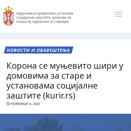
Удружење приватних установа
социјалне заштите, домова за
смештај одраслих и старијих
НОВОСТИ И ОБАВЕШТЕЊА
Корона се муњевито шири у
домовима за старе и
установама социјалне
заштите (kurir.rs)
НОВЕМБАР 8, 2020