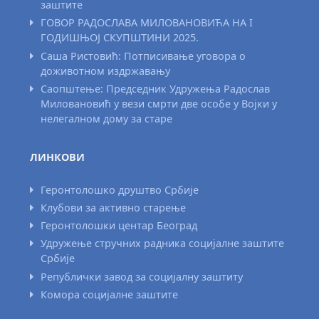
заштите
ГОВОР РАДОСЛАВА МИЛОВАНОВИЋА НА I
ГОДИШЊОЈ СКУПШТИНИ 2025.
Саша Ристовић: Потписивање уговора о
доживотном издржавању
Саопштење: Председник Удружења Радослав
Миловановић у вези смрти две особе у Војки у
нелегалном дому за старе
ЛИНКОВИ
Геронтолошко друштво Србије
Клубови за активно старење
Геронтолошки центар Београд
Удружење стручних радника социјалне заштите
Србије
Републички завод за социјалну заштиту
Комора социјалне заштите