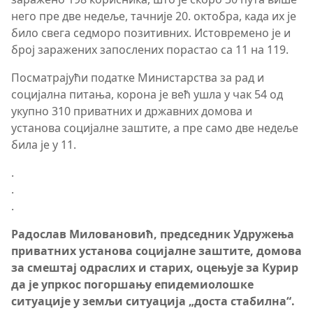
него пре две недеље, тачније 20. октобра, када их је
било свега седморо позитивних. Истовремено је и
број заражених запослених порастао са 11 на 119.
Посматрајући податке Министарства за рад и
социјална питања, корона је већ ушла у чак 54 од
укупно 310 приватних и државних домова и
установа социјалне заштите, а пре само две недеље
била је у 11.
.
.
.
Радослав Миловановић, председник Удружења
приватних установа социјалне заштите, домова
за смештај одраслих и старих, оцењује за Курир
да је упркос погоршању епидемиолошке
ситуације у земљи ситуација „доста стабилна“.