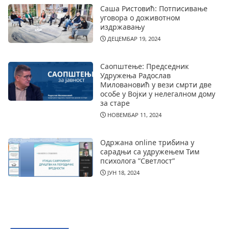
Саша Ристовић: Потписивање
уговора о доживотном
издржавању
ДЕЦЕМБАР 19, 2024
Саопштење: Председник
Удружења Радослав
Миловановић у вези смрти две
особе у Војки у нелегалном дому
за старе
НОВЕМБАР 11, 2024
Одржана online трибина у
сарадњи са удружењем Тим
психолога ”Светлост”
ЈУН 18, 2024