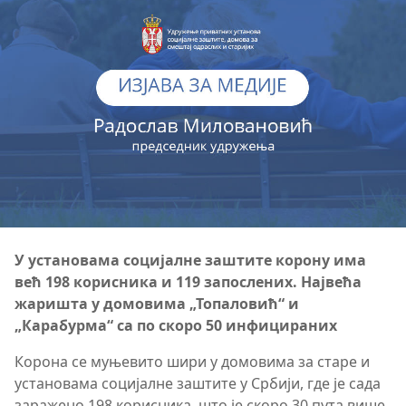
У установама социјалне заштите корону има
већ 198 корисника и 119 запослених. Највећа
жаришта у домовима „Топаловић“ и
„Карабурма“ са по скоро 50 инфицираних
Корона се муњевито шири у домовима за старе и
установама социјалне заштите у Србији, где је сада
заражено 198 корисника, што је скоро 30 пута више