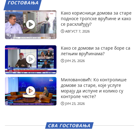
ГОСТОВАЊА
Како корисници домова за старе
подносе тропске врућине и како
се расхлађују?
АВГУСТ 7, 2026
Како се домови за старе боре са
летњим врућинама?
ЈУН 25, 2026
Миловановић: Ко контролише
домове за старе, које услуге
морају да испуне и колико су
контроле честе?
ЈУН 23, 2026
СВА ГОСТОВАЊА