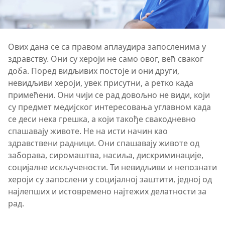
Ових дана се са правом аплаудира запосленима у
здравству. Они су хероји не само овог, већ сваког
доба. Поред видљивих постоје и они други,
невидљиви хероји, увек присутни, а ретко када
примећени. Они чији се рад довољно не види, који
су предмет медијског интересовања углавном када
се деси нека грешка, а који такође свакодневно
спашавају животе. Не на исти начин као
здравствени радници. Они спашавају животе од
заборава, сиромаштва, насиља, дискриминације,
социјалне искључености. Ти невидљиви и непознати
хероји су запослени у социјалној заштити, једној од
најлепших и истовремено најтежих делатности за
рад.