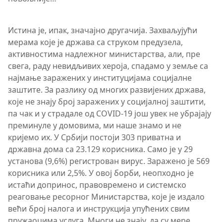
Истина је, ипак, значајно другачија. Захваљујући
мерама које је држава са струком предузела,
активностима надлежног министарства, али, пре
свега, раду невидљивих хероја, спадамо у земље са
најмање заражених у институцијама социјалне
заштите. За разлику од многих развијених држава,
које не знају број заражених у социјалној заштити,
па чак и у страдале од COVID-19 још увек не убрајају
преминуле у домовима, ми наше знамо и не
кријемо их. У Србији постоји 303 приватна и
државна дома са 23.129 корисника. Само је у 29
установа (9,6%) регистрован вирус. Заражено је 569
корисника или 2,5%. У овој борби, неопходно је
истаћи допринос, правовремено и системско
реаговање ресорног Министарства, које је издало
већи број налога и инструкција упућених свим
пружаоцима услуга. Многи не знају, да су мере