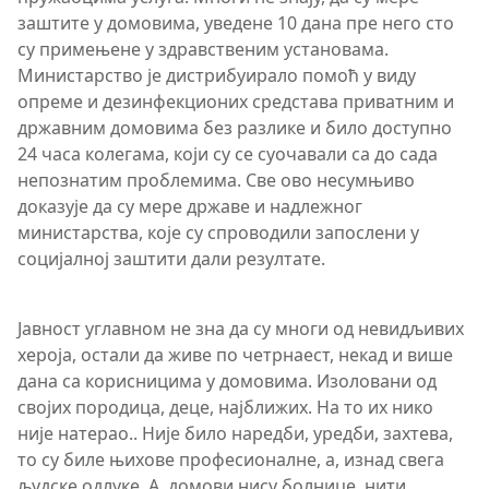
заштите у домовима, уведене 10 дана пре него сто
су примењене у здравственим установама.
Министарство је дистрибуирало помоћ у виду
опреме и дезинфекционих средстава приватним и
државним домовима без разлике и било доступно
24 часа колегама, који су се суочавали са до сада
непознатим проблемима. Све ово несумњиво
доказује да су мере државе и надлежног
министарства, које су спроводили запослени у
социјалној заштити дали резултате.
Јавност углавном не зна да су многи од невидљивих
хероја, остали да живе по четрнаест, некад и више
дана са корисницима у домовима. Изоловани од
својих породица, деце, најближих. На то их нико
није натерао.. Није било наредби, уредби, захтева,
то су биле њихове професионалне, а, изнад свега
људске одлуке. А, домови нису болнице, нити