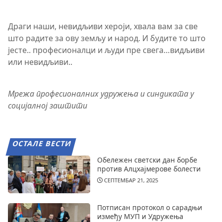
Драги наши, невидљиви хероји, хвала вам за све
што радите за ову земљу и народ. И будите то што
јесте.. професионалци и људи пре свега…видљиви
или невидљиви..
Мрежа професионалних удружења и синдиката у
социјалној заштити
ОСТАЛЕ ВЕСТИ
Обележен светски дан борбе
против Алцхајмерове болести
СЕПТЕМБАР 21, 2025
Потписан протокол о сарадњи
између МУП и Удружења