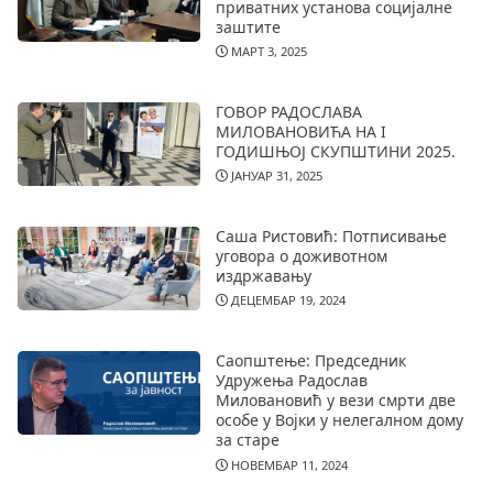
приватних установа социјалне
заштите
МАРТ 3, 2025
ГОВОР РАДОСЛАВА
МИЛОВАНОВИЋА НА I
ГОДИШЊОЈ СКУПШТИНИ 2025.
ЈАНУАР 31, 2025
Саша Ристовић: Потписивање
уговора о доживотном
издржавању
ДЕЦЕМБАР 19, 2024
Саопштење: Председник
Удружења Радослав
Миловановић у вези смрти две
особе у Војки у нелегалном дому
за старе
НОВЕМБАР 11, 2024