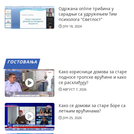
Одржана online трибина у
сарадњи са удружењем Тим
психолога ”Светлост”
ЈУН 18, 2024
ГОСТОВАЊА
Како корисници домова за старе
подносе тропске врућине и како
се расхлађују?
АВГУСТ 7, 2026
Како се домови за старе боре са
летњим врућинама?
ЈУН 25, 2026