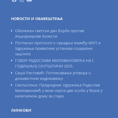
НОВОСТИ И ОБАВЕШТЕЊА
Обележен светски дан борбе против
Алцхајмерове болести
Потписан протокол о сарадњи између МУП и
Удружења приватних установа социјалне
заштите
ГОВОР РАДОСЛАВА МИЛОВАНОВИЋА НА I
ГОДИШЊОЈ СКУПШТИНИ 2025.
Саша Ристовић: Потписивање уговора о
доживотном издржавању
Саопштење: Председник Удружења Радослав
Миловановић у вези смрти две особе у Војки у
нелегалном дому за старе
ЛИНКОВИ