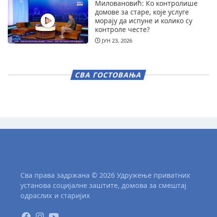
Миловановић: Ко контролише
домове за старе, које услуге
морају да испуне и колико су
контроле честе?
ЈУН 23, 2026
СВА ГОСТОВАЊА
Сва права задржана © 2026 Удружење приватних
установа социјалне заштите, домова за смештај
одраслих и старијих