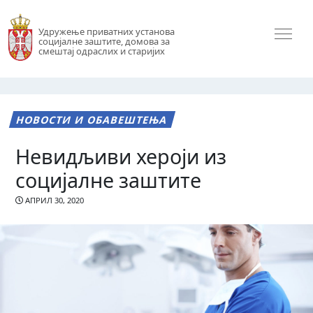
Удружење приватних установа
социјалне заштите, домова за
смештај одраслих и старијих
НОВОСТИ И ОБАВЕШТЕЊА
Невидљиви хероји из
социјалне заштите
АПРИЛ 30, 2020