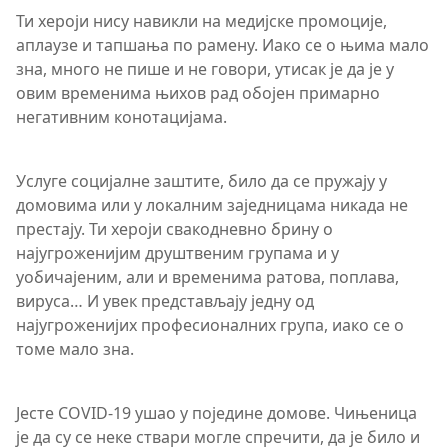
Ти хероји нису навикли на медијске промоције,
аплаузе и тапшања по рамену. Иако се о њима мало
зна, много не пише и не говори, утисак је да је у
овим временима њихов рад обојен примарно
негативним конотацијама.
Услуге социјалне заштите, било да се пружају у
домовима или у локалним заједницама никада не
престају. Ти хероји свакодневно брину о
најугроженијим друштвеним групама и у
уобичајеним, али и временима ратова, поплава,
вируса… И увек представљају једну од
најугроженијих професионалних група, иако се о
томе мало зна.
Јесте COVID-19 ушао у поједине домове. Чињеница
је да су се неке ствари могле спречити, да је било и