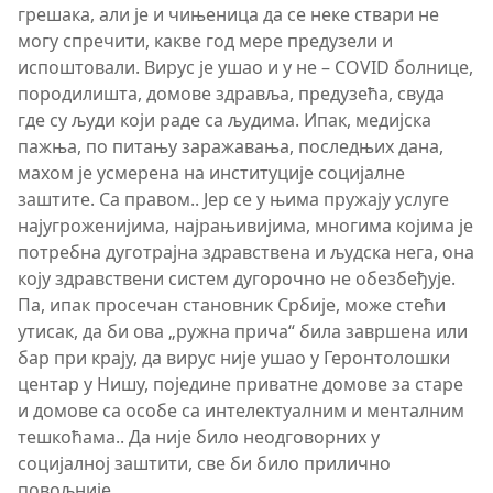
грешака, али је и чињеница да се неке ствари не
могу спречити, какве год мере предузели и
испоштовали. Вирус је ушао и у не – COVID болнице,
породилишта, домове здравља, предузећа, свуда
где су људи који раде са људима. Ипак, медијска
пажња, по питању заражавања, последњих дана,
махом је усмерена на институције социјалне
заштите. Са правом.. Јер се у њима пружају услуге
најугроженијима, најрањивијима, многима којима је
потребна дуготрајна здравствена и људска нега, она
коју здравствени систем дугорочно не обезбеђује.
Па, ипак просечан становник Србије, може стећи
утисак, да би ова „ружна прича“ била завршена или
бар при крају, да вирус није ушао у Геронтолошки
центар у Нишу, поједине приватне домове за старе
и домове са особе са интелектуалним и менталним
тешкоћама.. Да није било неодговорних у
социјалној заштити, све би било прилично
повољније…