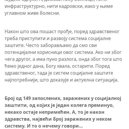
инфраструктурно, нити кадровски, иако у њиме
углавном живе болесни.
Након што ова пошаст прође, поред здравственог
треба приступити и развоју система социјалне
заштите. Често заборављамо да смо сви
потенцијални корисници овог система. Ако ни због
чега другог, а има пуно разлога, онда због тога што
ћемо једног дана, Богу хвала, остарити. Поред
здравственог, тада је систем социјалне заштите
најпотребнији, што доказује и актуелна ситуација.
Број од 149 запослених, заражених у социјалној
заштити, од којих је један колега преминуо,
некако остаје непримећен. А, то је након
здравства, највећи број заражених у неком
систему. И то о нечему говори…