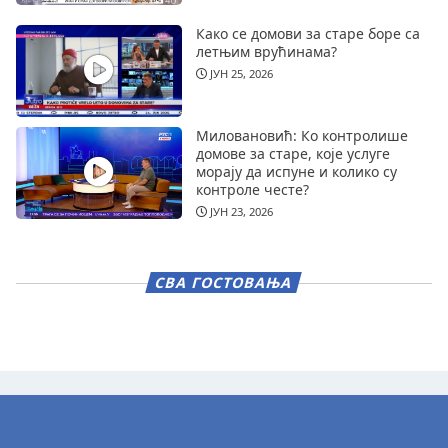
Како се домови за старе боре са
летњим врућинама?
ЈУН 25, 2026
Миловановић: Ко контролише
домове за старе, које услуге
морају да испуне и колико су
контроле честе?
ЈУН 23, 2026
СВА ГОСТОВАЊА