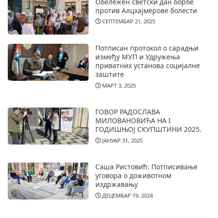
Обележен светски дан борбе
против Алцхајмерове болести
СЕПТЕМБАР 21, 2025
Потписан протокол о сарадњи
између МУП и Удружења
приватних установа социјалне
заштите
МАРТ 3, 2025
ГОВОР РАДОСЛАВА
МИЛОВАНОВИЋА НА I
ГОДИШЊОЈ СКУПШТИНИ 2025.
ЈАНУАР 31, 2025
Саша Ристовић: Потписивање
уговора о доживотном
издржавању
ДЕЦЕМБАР 19, 2024