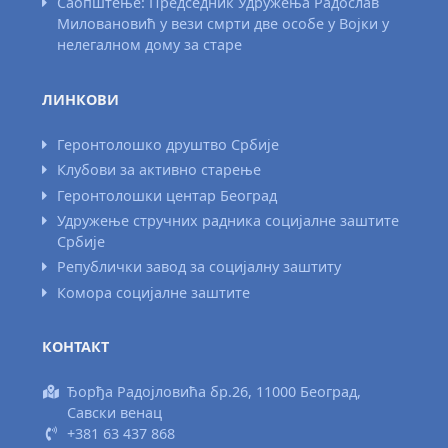
Саопштење: Председник Удружења Радослав
Миловановић у вези смрти две особе у Војки у
нелегалном дому за старе
ЛИНКОВИ
Геронтолошко друштво Србије
Клубови за активно старење
Геронтолошки центар Београд
Удружење стручних радника социјалне заштите
Србије
Републички завод за социјалну заштиту
Комора социјалне заштите
КОНТАКТ
Ђорђа Радојловића бр.26, 11000 Београд,
Савски венац
+381 63 437 868