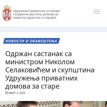
Удружење приватних установа
социјалне заштите, домова за
смештај одраслих и старијих
НОВОСТИ И ОБАВЕШТЕЊА
Одржан састанак са
министром Николом
Селаковићем и скупштина
Удружења приватних
домова за старе
МАРТ 2, 2023