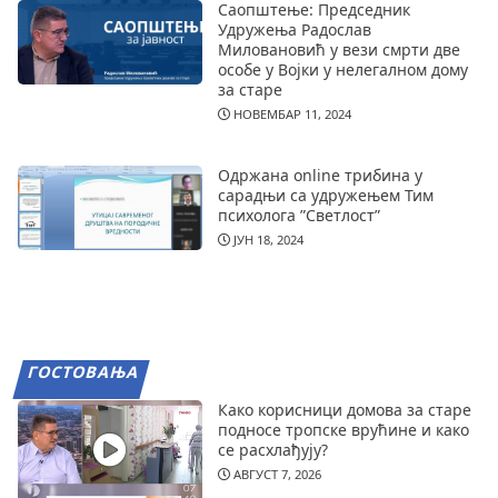
Саопштење: Председник
Удружења Радослав
Миловановић у вези смрти две
особе у Војки у нелегалном дому
за старе
НОВЕМБАР 11, 2024
Одржана online трибина у
сарадњи са удружењем Тим
психолога ”Светлост”
ЈУН 18, 2024
ГОСТОВАЊА
Како корисници домова за старе
подносе тропске врућине и како
се расхлађују?
АВГУСТ 7, 2026