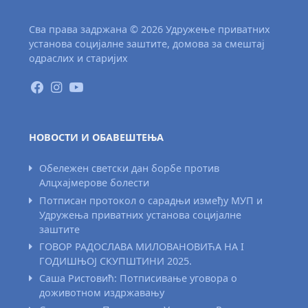
Сва права задржана © 2026 Удружење приватних
установа социјалне заштите, домова за смештај
одраслих и старијих
НОВОСТИ И ОБАВЕШТЕЊА
Обележен светски дан борбе против
Алцхајмерове болести
Потписан протокол о сарадњи између МУП и
Удружења приватних установа социјалне
заштите
ГОВОР РАДОСЛАВА МИЛОВАНОВИЋА НА I
ГОДИШЊОЈ СКУПШТИНИ 2025.
Саша Ристовић: Потписивање уговора о
доживотном издржавању