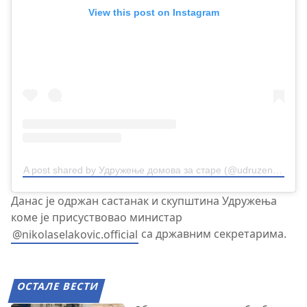
View this post on Instagram
A post shared by Удружење домова за старе (@udruzenjedomovazastare)
Данас је одржан састанак и скупштина Удружења
коме је присуствовао министар
@nikolaselakovic.official
са државним секретарима.
ОСТАЛЕ ВЕСТИ