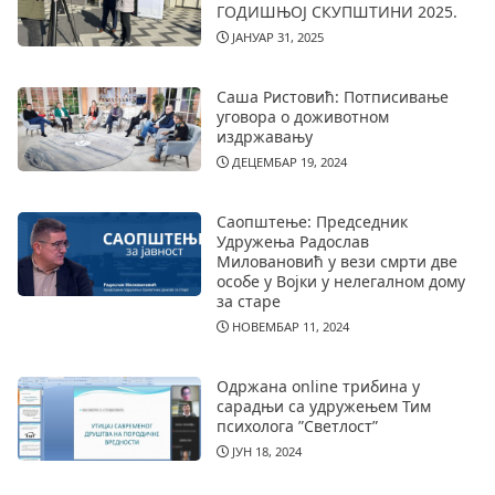
ГОДИШЊОЈ СКУПШТИНИ 2025.
ЈАНУАР 31, 2025
Саша Ристовић: Потписивање
уговора о доживотном
издржавању
ДЕЦЕМБАР 19, 2024
Саопштење: Председник
Удружења Радослав
Миловановић у вези смрти две
особе у Војки у нелегалном дому
за старе
НОВЕМБАР 11, 2024
Одржана online трибина у
сарадњи са удружењем Тим
психолога ”Светлост”
ЈУН 18, 2024