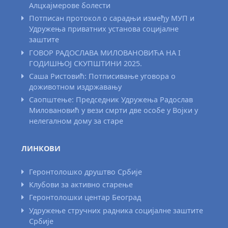
Алцхајмерове болести
Потписан протокол о сарадњи између МУП и
Удружења приватних установа социјалне
заштите
ГОВОР РАДОСЛАВА МИЛОВАНОВИЋА НА I
ГОДИШЊОЈ СКУПШТИНИ 2025.
Саша Ристовић: Потписивање уговора о
доживотном издржавању
Саопштење: Председник Удружења Радослав
Миловановић у вези смрти две особе у Војки у
нелегалном дому за старе
ЛИНКОВИ
Геронтолошко друштво Србије
Клубови за активно старење
Геронтолошки центар Београд
Удружење стручних радника социјалне заштите
Србије