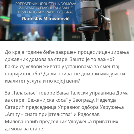
До краја године биће завршен процес лиценцирања
државних домова за старе. Зашто је то важно?
Какви су услови живота у установама за смештај
старијих особа? Да ли приватне домови имају исти
квалитет услуга и по којој цени?
За „Таласање“ говоре Вања Талески управница Дома
за старе „Бежанијска коса“ у Београду, Надежда
Сатарић председница Управног одбора Удружења
„Amity – снага пријатељства“ и Радослав
Миловановић председник Удружења приватних
домова за старе.