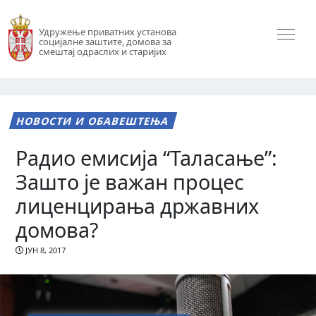
Удружење приватних установа
социјалне заштите, домова за
смештај одраслих и старијих
НОВОСТИ И ОБАВЕШТЕЊА
Радио емисија “Таласање”:
Зашто је важан процес
лиценцирања државних
домова?
ЈУН 8, 2017