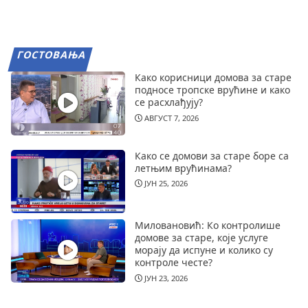
ГОСТОВАЊА
Како корисници домова за старе
подносе тропске врућине и како
се расхлађују?
АВГУСТ 7, 2026
Како се домови за старе боре са
летњим врућинама?
ЈУН 25, 2026
Миловановић: Ко контролише
домове за старе, које услуге
морају да испуне и колико су
контроле честе?
ЈУН 23, 2026