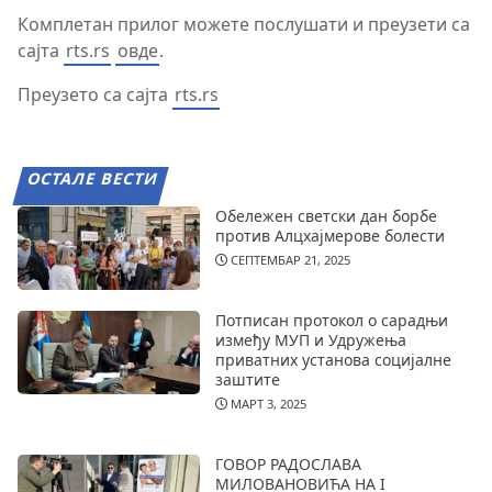
Комплетан прилог можете послушати и преузети са
сајта
rts.rs
овде
.
Преузето са сајта
rts.rs
ОСТАЛЕ ВЕСТИ
Обележен светски дан борбе
против Алцхајмерове болести
СЕПТЕМБАР 21, 2025
Потписан протокол о сарадњи
између МУП и Удружења
приватних установа социјалне
заштите
МАРТ 3, 2025
ГОВОР РАДОСЛАВА
МИЛОВАНОВИЋА НА I