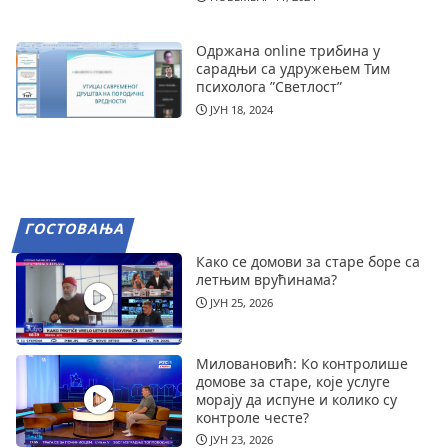
Одржана online трибина у
сарадњи са удружењем Тим
психолога ”Светлост”
ЈУН 18, 2024
ГОСТОВАЊА
Како се домови за старе боре са
летњим врућинама?
ЈУН 25, 2026
Миловановић: Ко контролише
домове за старе, које услуге
морају да испуне и колико су
контроле честе?
ЈУН 23, 2026