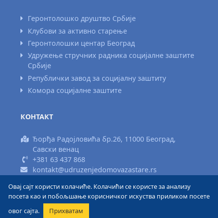
Геронтолошко друштво Србије
Клубови за активно старење
Геронтолошки центар Београд
Удружење стручних радника социјалне заштите
Србије
Републички завод за социјалну заштиту
Комора социјалне заштите
КОНТАКТ
Ђорђа Радојловића бр.26, 11000 Београд,
Савски венац
+381 63 437 868
kontakt@udruzenjedomovazastare.rs
Овај сајт користи колачиће. Колачићи се користе за анализу
Израда сајта www.areadizajn.com
посета као и побољшање корисничког искуства приликом посете
овог сајта.
Прихватам