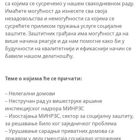
са којима се сусречемо у нашем свакодневном раду.
Имаћете могућност да изнесете сва своја
незадовољства и немогућности са којима се
сусрећете приликом пружања услуге социјалне
заштите. Заштитник грађана има могућност да на
више начина реагује и да нам помогне како би у
будучности на квалитетнији и ефикаснији начин се
бавили нашом делатношћу.
Теме о којима ће се причати:
– Нелегални домови
– Нестручан рад уз вишеструке аршине
инспекцијског надзора МИНРЗС
– Изостајања МИНРЗС, сектор за социјалну заштиту,
за решавање било ког заједничког проблема
– Урушавање сарадње приватних домова са
државом у делу смештаја социјално угрожених