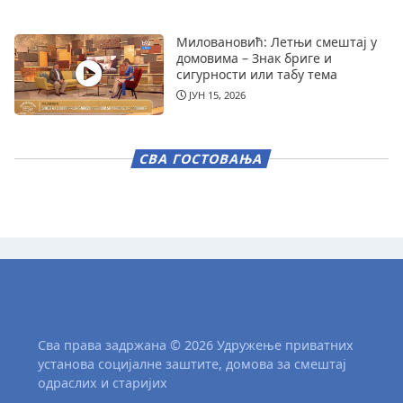
Миловановић: Летњи смештај у
домовима – Знак бриге и
сигурности или табу тема
ЈУН 15, 2026
СВА ГОСТОВАЊА
Сва права задржана © 2026 Удружење приватних
установа социјалне заштите, домова за смештај
одраслих и старијих