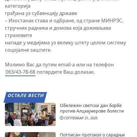
категорија
грађана уз субвенцију државе
– Изостанак става и одбране, од стране МИНРЗС,
стручних радника и домова која доживљава
страховите
нападе у медијима уз велику штету целом систему
соцојалне заштите.
Молимо Вас да путем email-a или на телефон
063/43-78-68
потврдите Ваш долазак.
ОСТАЛЕ ВЕСТИ
Обележен светски дан борбе
против Алцхајмерове болести
СЕПТЕМБАР 21, 2025
Потписан протокол о сарадњи