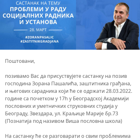
Поштовани,
позивамо Вас да присуствујете састанку на позив
господина Зорана Пашалића, заштитника грађана,
и његових сарадника који ће се одржати 28.03.2022.
године са почетком у 17h у Београдској Академији
пословних и уметничких струковних студија у
Београду, Звездара, ул. Краљице Марије бр.73
(Познатија под називом Виша пословна школа)
На састанку ће се разговарати о свим проблемима