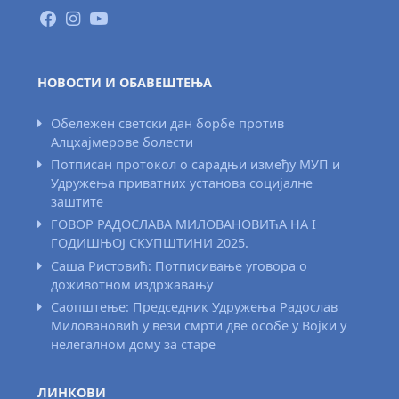
НОВОСТИ И ОБАВЕШТЕЊА
Обележен светски дан борбе против
Алцхајмерове болести
Потписан протокол о сарадњи између МУП и
Удружења приватних установа социјалне
заштите
ГОВОР РАДОСЛАВА МИЛОВАНОВИЋА НА I
ГОДИШЊОЈ СКУПШТИНИ 2025.
Саша Ристовић: Потписивање уговора о
доживотном издржавању
Саопштење: Председник Удружења Радослав
Миловановић у вези смрти две особе у Војки у
нелегалном дому за старе
ЛИНКОВИ