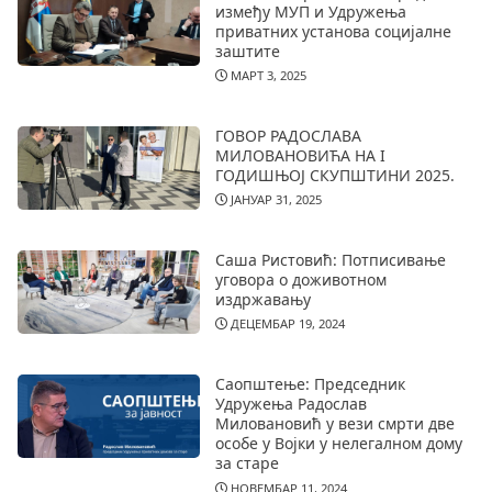
између МУП и Удружења
приватних установа социјалне
заштите
МАРТ 3, 2025
ГОВОР РАДОСЛАВА
МИЛОВАНОВИЋА НА I
ГОДИШЊОЈ СКУПШТИНИ 2025.
ЈАНУАР 31, 2025
Саша Ристовић: Потписивање
уговора о доживотном
издржавању
ДЕЦЕМБАР 19, 2024
Саопштење: Председник
Удружења Радослав
Миловановић у вези смрти две
особе у Војки у нелегалном дому
за старе
НОВЕМБАР 11, 2024