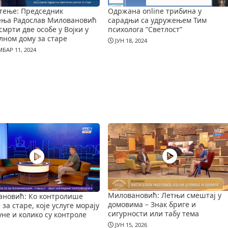
тење: Председник
Одржана online трибина у
ења Радослав Миловановић
сарадњи са удружењем Тим
смрти две особе у Војки у
психолога ”Светлост”
лном дому за старе
ЈУН 18, 2024
БАР 11, 2024
Миловановић: Летњи смештај у
новић: Ко контролише
домовима – Знак бриге и
за старе, које услуге морају
сигурности или табу тема
уне и колико су контроле
ЈУН 15, 2026