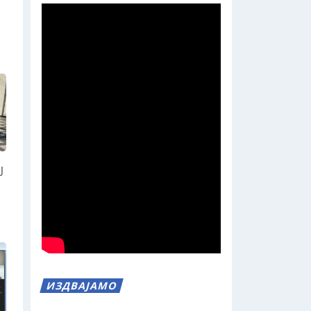
Ј
ИЗДВАЈАМО