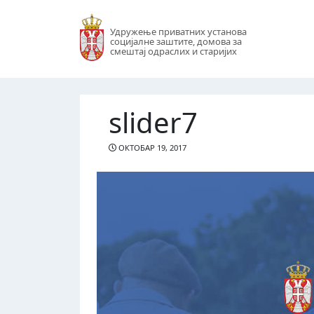
Удружење приватних установа
социјалне заштите, домова за
смештај одраслих и старијих
slider7
ОКТОБАР 19, 2017