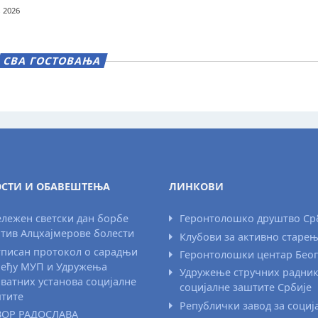
, 2026
СВА ГОСТОВАЊА
СТИ И ОБАВЕШТЕЊА
ЛИНКОВИ
лежен светски дан борбе
Геронтолошко друштво Ср
тив Алцхајмерове болести
Клубови за активно старе
писан протокол о сарадњи
Геронтолошки центар Бео
еђу МУП и Удружења
Удружење стручних радни
ватних установа социјалне
социјалне заштите Србије
тите
Републички завод за социј
ВОР РАДОСЛАВА