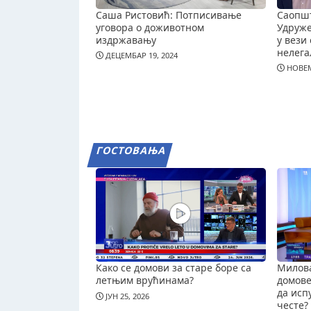
Саша Ристовић: Потписивање
Саопш
уговора о доживотном
Удруж
издржавању
у вези 
нелега
ДЕЦЕМБАР 19, 2024
НОВЕМ
ГОСТОВАЊА
Како се домови за старе боре са
Милова
летњим врућинама?
домове 
да исп
ЈУН 25, 2026
честе?