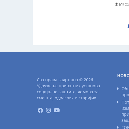
ЈУН 23
НОВО
Сва права задржана © 2026
Удружење приватних установа
Обе
социјалне заштите, домова за
про
смештај одраслих и старијих
Пот
изм
при
заш
ГО