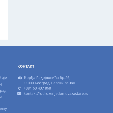
КОНТАКТ
бије
Ђорђа Радојловића бр.26,
11000 Београд, Савски венац
ње
+381 63 437 868
град
kontakt@udruzenjedomovazastare.rs
ка
алну