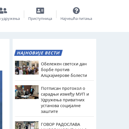
и удружења
Приступница
Најчешћа питања
НАЈНОВИЈЕ ВЕСТИ
Обележен светски дан
борбе против
Алцхајмерове болести
Потписан протокол о
сарадњи између МУП и
Удружења приватних
установа социјалне
заштите
ГОВОР РАДОСЛАВА