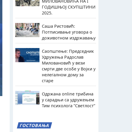
МИЛОВАНОВИЋА НА I
ГОДИШЊОЈ СКУПШТИНИ
2025.
Саша Ристовић:
Потписивање уговора о
доживотном издржавању
Саопштење: Председник
Удружења Радослав
Миловановић у вези
смрти две особе у Војки у
нелегалном дому за
старе
Одржана online трибина
у сарадњи са удружењем
Тим психолога ”Светлост”
ГОСТОВАЊА