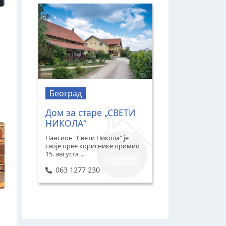
Београд
Дом за старе „СВЕТИ
НИКОЛА“
Пансион "Свети Никола" је
своје прве кориснике примио
15. августа ...
063 1277 230