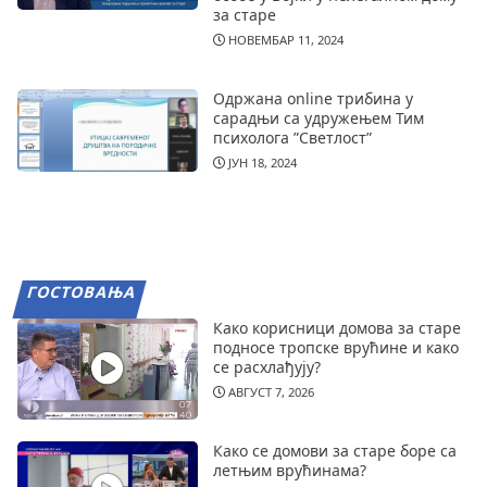
за старе
НОВЕМБАР 11, 2024
Одржана online трибина у
сарадњи са удружењем Тим
психолога ”Светлост”
ЈУН 18, 2024
ГОСТОВАЊА
Како корисници домова за старе
подносе тропске врућине и како
се расхлађују?
АВГУСТ 7, 2026
Како се домови за старе боре са
летњим врућинама?