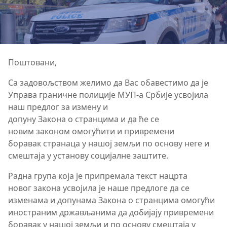
Поштовани,
Са задовољством желимо да Вас обавестимо да је
Управа граничне полиције МУП-а Србије усвојила
наш предлог за измену и
допуну Закона о странцима и да ће се
новим законом омогућити и привремени
боравак странаца у нашој земљи по основу неге и
смештаја у установу социјалне заштите.
Радна група која је припремала текст нацрта
новог закона усвојила је наше предлоге да се
изменама и допунама Закона о странцима омогући
иностраним држављанима да добијају привремени
боравак у нашој земљи и по основу смештаја у