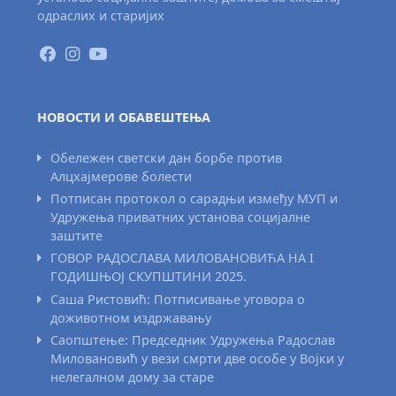
одраслих и старијих
НОВОСТИ И ОБАВЕШТЕЊА
Обележен светски дан борбе против
Алцхајмерове болести
Потписан протокол о сарадњи између МУП и
Удружења приватних установа социјалне
заштите
ГОВОР РАДОСЛАВА МИЛОВАНОВИЋА НА I
ГОДИШЊОЈ СКУПШТИНИ 2025.
Саша Ристовић: Потписивање уговора о
доживотном издржавању
Саопштење: Председник Удружења Радослав
Миловановић у вези смрти две особе у Војки у
нелегалном дому за старе