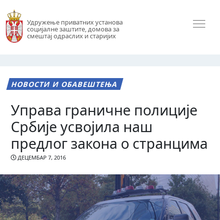
Удружење приватних установа
социјалне заштите, домова за
смештај одраслих и старијих
НОВОСТИ И ОБАВЕШТЕЊА
Управа граничне полиције
Србије усвојила наш
предлог закона о странцима
ДЕЦЕМБАР 7, 2016