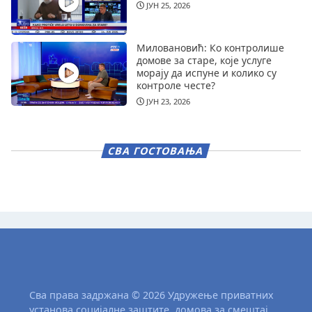
ЈУН 25, 2026
Миловановић: Ко контролише
домове за старе, које услуге
морају да испуне и колико су
контроле честе?
ЈУН 23, 2026
СВА ГОСТОВАЊА
Сва права задржана © 2026 Удружење приватних
установа социјалне заштите, домова за смештај