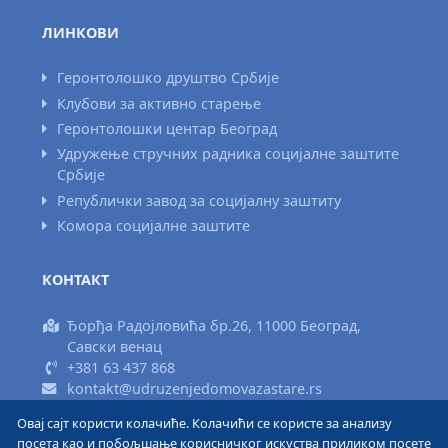
ЛИНКОВИ
Геронтолошко друштво Србије
Клубови за активно старење
Геронтолошки центар Београд
Удружење стручних радника социјалне заштите
Србије
Републички завод за социјалну заштиту
Комора социјалне заштите
КОНТАКТ
Ђорђа Радојловића бр.26, 11000 Београд,
Савски венац
+381 63 437 868
kontakt@udruzenjedomovazastare.rs
Овај сајт користи колачиће. Колачићи се користе за анализу
Израда сајта www.areadizajn.com
посета као и побољшање корисничког искуства приликом посете