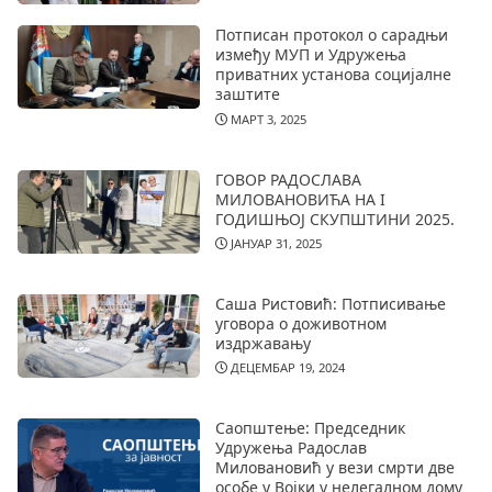
Потписан протокол о сарадњи
између МУП и Удружења
приватних установа социјалне
заштите
МАРТ 3, 2025
ГОВОР РАДОСЛАВА
МИЛОВАНОВИЋА НА I
ГОДИШЊОЈ СКУПШТИНИ 2025.
ЈАНУАР 31, 2025
Саша Ристовић: Потписивање
уговора о доживотном
издржавању
ДЕЦЕМБАР 19, 2024
Саопштење: Председник
Удружења Радослав
Миловановић у вези смрти две
особе у Војки у нелегалном дому