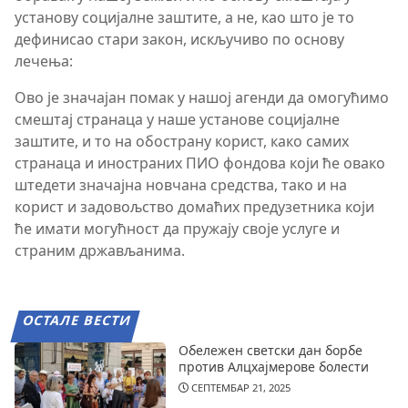
установу социјалне заштите, а не, као што је то
дефинисао стари закон, искључиво по основу
лечења:
Ово је значајан помак у нашој агенди да омогућимо
смештај странаца у наше установе социјалне
заштите, и то на обострану корист, како самих
странаца и иностраних ПИО фондова који ће овако
штедети значајна новчана средства, тако и на
корист и задовољство домаћих предузетника који
ће имати могућност да пружају своје услуге и
страним држављанима.
ОСТАЛЕ ВЕСТИ
Обележен светски дан борбе
против Алцхајмерове болести
СЕПТЕМБАР 21, 2025