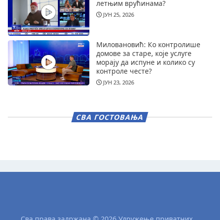
летњим врућинама?
ЈУН 25, 2026
Миловановић: Ко контролише
домове за старе, које услуге
морају да испуне и колико су
контроле честе?
ЈУН 23, 2026
СВА ГОСТОВАЊА
Сва права задржана © 2026 Удружење приватних