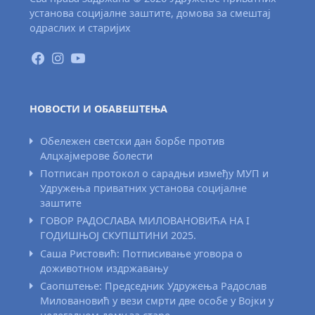
установа социјалне заштите, домова за смештај
одраслих и старијих
НОВОСТИ И ОБАВЕШТЕЊА
Обележен светски дан борбе против
Алцхајмерове болести
Потписан протокол о сарадњи између МУП и
Удружења приватних установа социјалне
заштите
ГОВОР РАДОСЛАВА МИЛОВАНОВИЋА НА I
ГОДИШЊОЈ СКУПШТИНИ 2025.
Саша Ристовић: Потписивање уговора о
доживотном издржавању
Саопштење: Председник Удружења Радослав
Миловановић у вези смрти две особе у Војки у