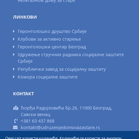
нелегалном дому за старе
ЛИНКОВИ
Геронтолошко друштво Србије
Клубови за активно старење
Геронтолошки центар Београд
Удружење стручних радника социјалне заштите
Србије
Републички завод за социјалну заштиту
Комора социјалне заштите
КОНТАКТ
Ђорђа Радојловића бр.26, 11000 Београд,
Савски венац
+381 63 437 868
kontakt@udruzenjedomovazastare.rs
Овај сајт користи колачиће. Колачићи се користе за анализу