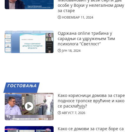
особе у Војки у нелегалном дому
за старе
НОВЕМБАР 11, 2024
Одржана online трибина у
сарадњи са удружењем Тим
психолога ”Светлост”
ЈУН 18, 2024
ГОСТОВАЊА
Како корисници домова за старе
подносе тропске врућине и како
се расхлађују?
АВГУСТ 7, 2026
Како се домови за старе боре са