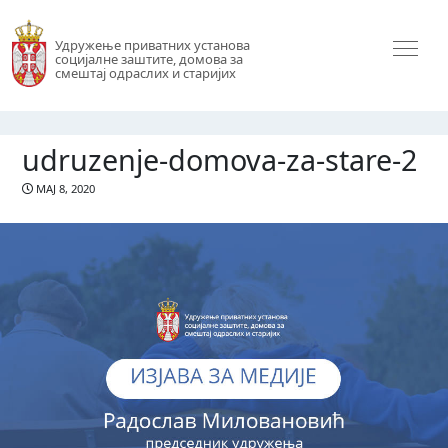
Удружење приватних установа
социјалне заштите, домова за
смештај одраслих и старијих
udruzenje-domova-za-stare-2
МАЈ 8, 2020