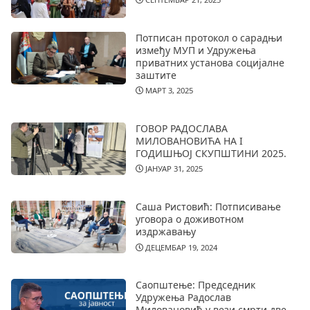
Потписан протокол о сарадњи
између МУП и Удружења
приватних установа социјалне
заштите
МАРТ 3, 2025
ГОВОР РАДОСЛАВА
МИЛОВАНОВИЋА НА I
ГОДИШЊОЈ СКУПШТИНИ 2025.
ЈАНУАР 31, 2025
Саша Ристовић: Потписивање
уговора о доживотном
издржавању
ДЕЦЕМБАР 19, 2024
Саопштење: Председник
Удружења Радослав
Миловановић у вези смрти две