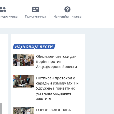
и удружења
Приступница
Најчешћа питања
НАЈНОВИЈЕ ВЕСТИ
Обележен светски дан
борбе против
Алцхајмерове болести
Потписан протокол о
сарадњи између МУП и
Удружења приватних
установа социјалне
заштите
ГОВОР РАДОСЛАВА