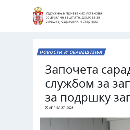
Удружење приватних установа
социјалне заштите, домова за
смештај одраслих и старијих
НОВОСТИ И ОБАВЕШТЕЊА
Започета сара
службом за з
за подршку з
АПРИЛ 27, 2023