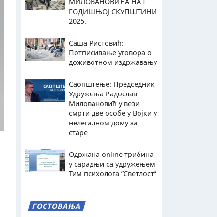
МИЛОВАНОВИЋА НА I
ГОДИШЊОЈ СКУПШТИНИ
2025.
Саша Ристовић:
Потписивање уговора о
доживотном издржавању
Саопштење: Председник
Удружења Радослав
Миловановић у вези
смрти две особе у Војки у
нелегалном дому за
старе
Одржана online трибина
у сарадњи са удружењем
Тим психолога ”Светлост”
ГОСТОВАЊА