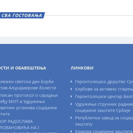
СВА ГОСТОВАЊА
СТИ И ОБАВЕШТЕЊА
ЛИНКОВИ
лежен светски дан борбе
Геронтолошко друштво Ср
тив Алцхајмерове болести
Клубови за активно старе
писан протокол о сарадњи
Геронтолошки центар Бео
еђу МУП и Удружења
Удружење стручних радни
ватних установа социјалне
социјалне заштите Србије
тите
Републички завод за социј
ВОР РАДОСЛАВА
заштиту
ЛОВАНОВИЋА НА I
Комора социјалне заштите