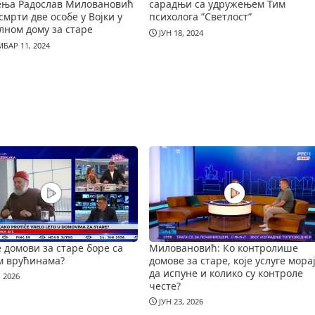
ења Радослав Миловановић
сарадњи са удружењем Тим
смрти две особе у Војки у
психолога ”Светлост”
лном дому за старе
ЈУН 18, 2024
БАР 11, 2024
е домови за старе боре са
Миловановић: Ко контролише
м врућинама?
домове за старе, које услуге мора
да испуне и колико су контроле
, 2026
честе?
ЈУН 23, 2026