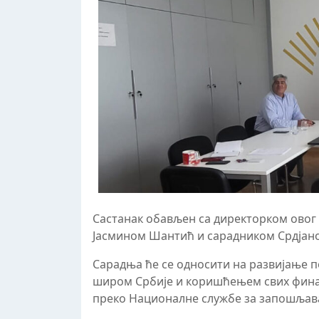
Састанак обављен са директорком ово
Јасмином Шантић и сарадником Срдјан
Сарадња ће се односити на развијање
широм Србије и коришћењем свих финан
преко Националне службе за запошљав