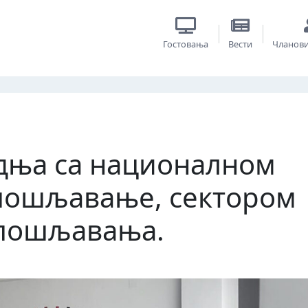
Гостовања
Вести
Чланов
дња са националном
апошљавање, сектором
апошљавања.