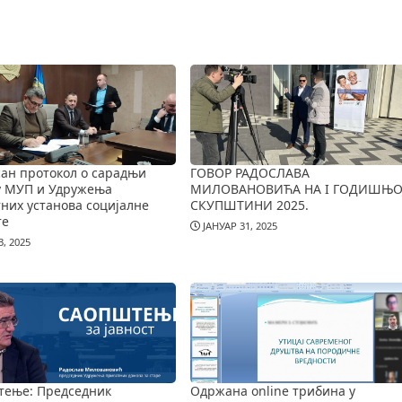
ан протокол о сарадњи
ГОВОР РАДОСЛАВА
у МУП и Удружења
МИЛОВАНОВИЋА НА I ГОДИШЊО
них установа социјалне
СКУПШТИНИ 2025.
те
ЈАНУАР 31, 2025
, 2025
тење: Председник
Одржана online трибина у