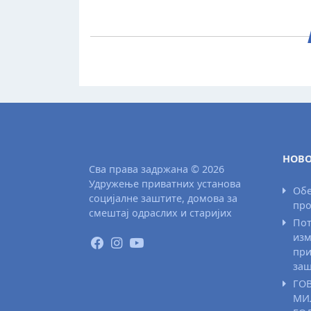
НОВО
Сва права задржана © 2026
Удружење приватних установа
Обе
социјалне заштите, домова за
про
смештај одраслих и старијих
Пот
изм
при
заш
ГО
МИ