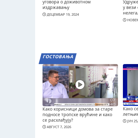
уговора о доживотном
Удруж
издржавању
у вези 
нелега
ДЕЦЕМБАР 19, 2024
НОВЕМ
ГОСТОВАЊА
Како с
Како корисници домова за старе
летњи
подносе тропске врућине и како
се расхлађују?
ЈУН 25
АВГУСТ 7, 2026