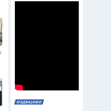
Ј
ИЗДВАЈАМО