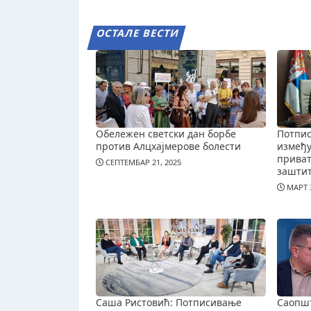
ОСТАЛЕ ВЕСТИ
Обележен светски дан борбе
Потпис
против Алцхајмерове болести
измеђ
приват
СЕПТЕМБАР 21, 2025
зашти
МАРТ 3
Саша Ристовић: Потписивање
Саопш