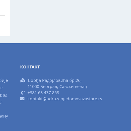
КОНТАКТ
бије
Ђорђа Радојловића бр.26,
11000 Београд, Савски венац
ње
+381 63 437 868
град
kontakt@udruzenjedomovazastare.rs
ка
алну