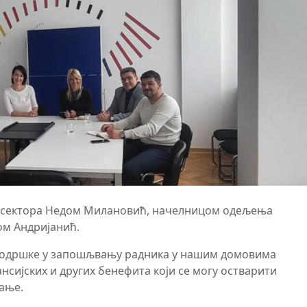
г сектора Недом Милановић, начелницом одељења
ом Андријанић.
 подршке у запошљвању радника у нашим домовима
сијских и других бенефита који се могу остварити
ање.