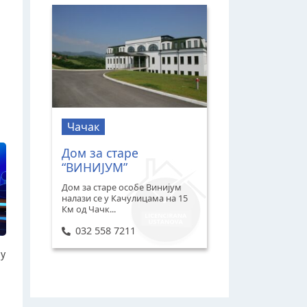
Чачак
Дом за старе
“ВИНИЈУМ”
Дом за старе особе Винијум
налази се у Качулицама на 15
Км од Чачк...
032 558 7211
ју