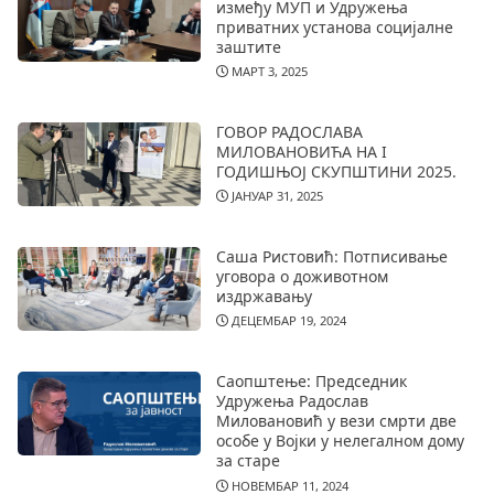
између МУП и Удружења
приватних установа социјалне
заштите
МАРТ 3, 2025
ГОВОР РАДОСЛАВА
МИЛОВАНОВИЋА НА I
ГОДИШЊОЈ СКУПШТИНИ 2025.
ЈАНУАР 31, 2025
Саша Ристовић: Потписивање
уговора о доживотном
издржавању
ДЕЦЕМБАР 19, 2024
Саопштење: Председник
Удружења Радослав
Миловановић у вези смрти две
особе у Војки у нелегалном дому
за старе
НОВЕМБАР 11, 2024