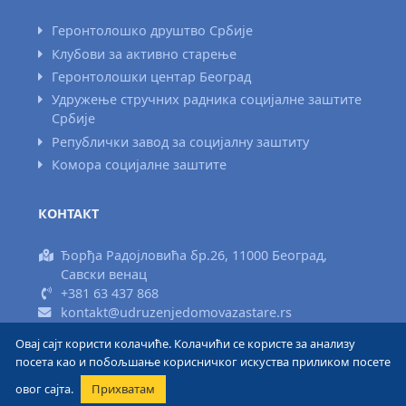
Геронтолошко друштво Србије
Клубови за активно старење
Геронтолошки центар Београд
Удружење стручних радника социјалне заштите
Србије
Републички завод за социјалну заштиту
Комора социјалне заштите
КОНТАКТ
Ђорђа Радојловића бр.26, 11000 Београд,
Савски венац
+381 63 437 868
kontakt@udruzenjedomovazastare.rs
Овај сајт користи колачиће. Колачићи се користе за анализу
Израда сајта www.areadizajn.com
посета као и побољшање корисничког искуства приликом посете
овог сајта.
Прихватам