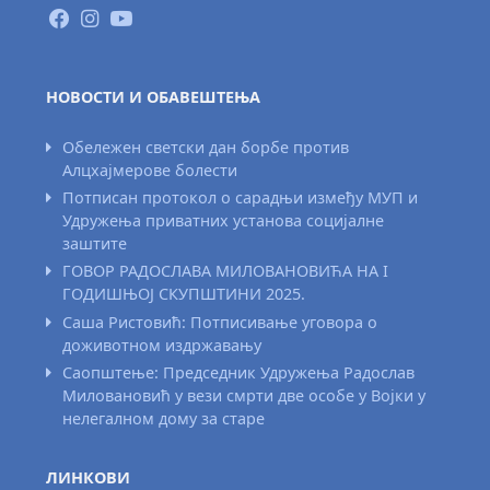
НОВОСТИ И ОБАВЕШТЕЊА
Обележен светски дан борбе против
Алцхајмерове болести
Потписан протокол о сарадњи између МУП и
Удружења приватних установа социјалне
заштите
ГОВОР РАДОСЛАВА МИЛОВАНОВИЋА НА I
ГОДИШЊОЈ СКУПШТИНИ 2025.
Саша Ристовић: Потписивање уговора о
доживотном издржавању
Саопштење: Председник Удружења Радослав
Миловановић у вези смрти две особе у Војки у
нелегалном дому за старе
ЛИНКОВИ