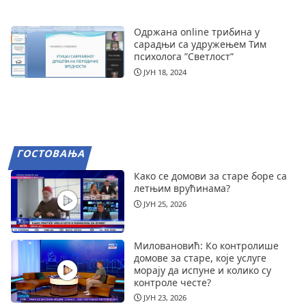
Одржана online трибина у
сарадњи са удружењем Тим
психолога ”Светлост”
ЈУН 18, 2024
ГОСТОВАЊА
Како се домови за старе боре са
летњим врућинама?
ЈУН 25, 2026
Миловановић: Ко контролише
домове за старе, које услуге
морају да испуне и колико су
контроле честе?
ЈУН 23, 2026