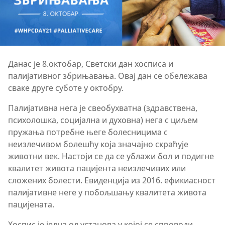
Данас је 8.октобар, Светски дан хосписа и
палијативног збрињавања. Овај дан се обележава
сваке друге суботе у октобру.
Палијативна нега је свеобухватна (здравствена,
психолошка, социјална и духовна) нега с циљем
пружања потребне његе болесницима с
неизлечивом болешћу која значајно скраћује
животни век. Настоји се да се ублажи бол и подигне
квалитет живота пацијента неизлечивих или
сложених болести. Евиденција из 2016. ефикиасност
палијативне неге у побољшању квалитета живота
пацијената.
Хоспис је једна од установа у којој се спроводи