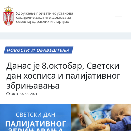
Удружење приватних установа
социјалне заштите, домова за
смештај одраслих и старијих
НОВОСТИ И ОБАВЕШТЕЊА
Данас је 8.октобар, Светски
дан хосписа и палијативног
збрињавања
ОКТОБАР 8, 2021