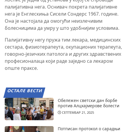
палијативна нега. Оснивач покрета палијативне
нега је Енглескиња Сисели Сондерс 1967. године.
Она је настојала да омогући неизлечивим
болесницима да умру у што удобнијим условима.
Палијативну негу пружа тим лекара, медицинских
сестара, физиотерапеута, окупационих терапеута,
говорно-језичких патолога и других здравствених
професионалаца који раде заједно са лекаром
опште праксе.
ОСТАЛЕ ВЕСТИ
Обележен светски дан борбе
против Алцхајмерове болести
СЕПТЕМБАР 21, 2025
Потписан протокол о сарадњи