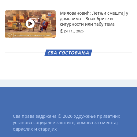
Миловановић: Летњи смештај у
домовима – Знак бриге и
сигурности или табу тема
ЈУН 15, 2026
СВА ГОСТОВАЊА
Сва права задржана © 2026 Удружење приватних
установа социјалне заштите, домова за смештај
одраслих и старијих