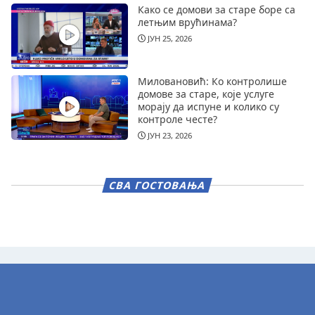
Како се домови за старе боре са
летњим врућинама?
ЈУН 25, 2026
Миловановић: Ко контролише
домове за старе, које услуге
морају да испуне и колико су
контроле честе?
ЈУН 23, 2026
СВА ГОСТОВАЊА