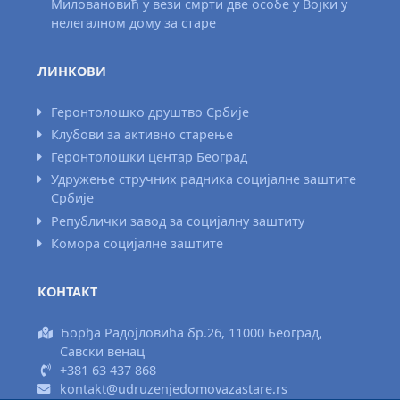
Миловановић у вези смрти две особе у Војки у
нелегалном дому за старе
ЛИНКОВИ
Геронтолошко друштво Србије
Клубови за активно старење
Геронтолошки центар Београд
Удружење стручних радника социјалне заштите
Србије
Републички завод за социјалну заштиту
Комора социјалне заштите
КОНТАКТ
Ђорђа Радојловића бр.26, 11000 Београд,
Савски венац
+381 63 437 868
kontakt@udruzenjedomovazastare.rs