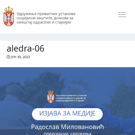
Удружење приватних установа
социјалне заштите, домова за
смештај одраслих и старијих
aledra-06
ЈУН 30, 2023