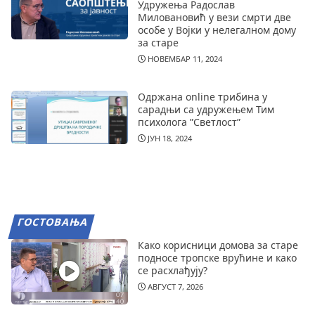
Удружења Радослав
Миловановић у вези смрти две
особе у Војки у нелегалном дому
за старе
НОВЕМБАР 11, 2024
Одржана online трибина у
сарадњи са удружењем Тим
психолога ”Светлост”
ЈУН 18, 2024
ГОСТОВАЊА
Како корисници домова за старе
подносе тропске врућине и како
се расхлађују?
АВГУСТ 7, 2026