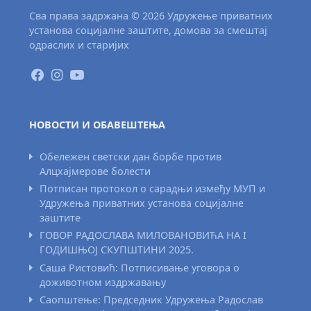
Сва права задржана © 2026 Удружење приватних
установа социјалне заштите, домова за смештај
одраслих и старијих
НОВОСТИ И ОБАВЕШТЕЊА
Обележен светски дан борбе против
Алцхајмерове болести
Потписан протокол о сарадњи између МУП и
Удружења приватних установа социјалне
заштите
ГОВОР РАДОСЛАВА МИЛОВАНОВИЋА НА I
ГОДИШЊОЈ СКУПШТИНИ 2025.
Саша Ристовић: Потписивање уговора о
доживотном издржавању
Саопштење: Председник Удружења Радослав