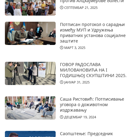
против Алцхајмерове болести
СЕПТЕМБАР 21, 2025
Потписан протокол о сарадњи
између МУП и Удружења
приватних установа социјалне
заштите
МАРТ 3, 2025
ГОВОР РАДОСЛАВА
МИЛОВАНОВИЋА НА I
ГОДИШЊОЈ СКУПШТИНИ 2025.
ЈАНУАР 31, 2025
Саша Ристовић: Потписивање
уговора о доживотном
издржавању
ДЕЦЕМБАР 19, 2024
Саопштење: Председник