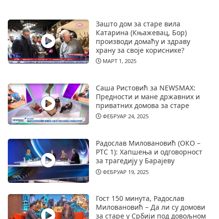
Зашто дом за старе вила
Катарина (Књажевац, Бор)
производи домаћу и здраву
храну за своје кориснике?
МАРТ 1, 2025
Саша Ристовић за NEWSMAX:
Предности и мане државних и
приватних домова за старе
ФЕБРУАР 24, 2025
Радослав Миловановић (ОКО –
РТС 1): Хапшења и одговорност
за трагедију у Барајеву
ФЕБРУАР 19, 2025
Гост 150 минута, Радослав
Миловановић – Да ли су домови
за старе у Србији под довољном