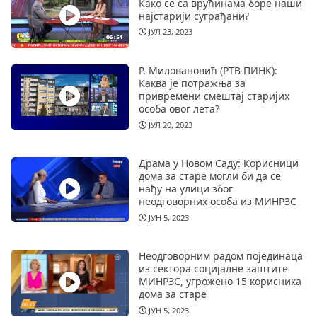
Како се са врућинама боре наши
најстарији суграђани?
ЈУЛ 23, 2023
Р. Миловановић (РТВ ПИНК):
Каква је потражња за
привремени смештај старијих
особа овог лета?
ЈУЛ 20, 2023
Драма у Новом Саду: Корисници
дома за старе могли би да се
нађу на улици због
неодговорних особа из МИНРЗС
ЈУН 5, 2023
Неодговорним радом појединаца
из сектора социјалне заштите
МИНРЗС, угрожено 15 корисника
дома за старе
ЈУН 5, 2023