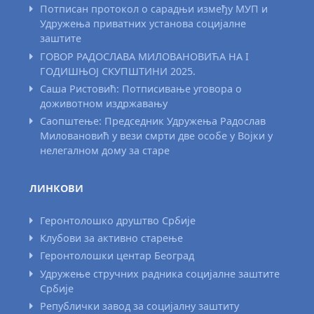
Потписан протокол о сарадњи између МУП и
Удружења приватних установа социјалне
заштите
ГОВОР РАДОСЛАВА МИЛОВАНОВИЋА НА I
ГОДИШЊОЈ СКУПШТИНИ 2025.
Саша Ристовић: Потписивање уговора о
доживотном издржавању
Саопштење: Председник Удружења Радослав
Миловановић у вези смрти две особе у Војки у
нелегалном дому за старе
ЛИНКОВИ
Геронтолошко друштво Србије
Клубови за активно старење
Геронтолошки центар Београд
Удружење стручних радника социјалне заштите
Србије
Републички завод за социјалну заштиту