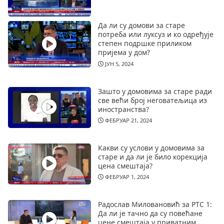
Да ли су домови за старе
потреба или луксуз и ко одређује
степен подршке приликом
пријема у дом?
ЈУН 5, 2024
Зашто у домовима за старе ради
све већи број неговатељица из
иностранства?
ФЕБРУАР 21, 2024
Какви су услови у домовима за
старе и да ли је било корекција
цена смештаја?
ФЕБРУАР 1, 2024
Радослав Миловановић за РТС 1:
Да ли је тачно да су повећане
цене смештаја у приватним