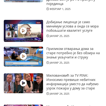
појединца
ФЕБРУАР 1, 2025
Добијање лиценце је само
минимум услова а онда се мора
побољшати квалитет услуге
ЈАНУАР 25, 2025
Приликом отварања дома за
старе потребно је без обзира на
знање укључити и струку
ЈАНУАР 25, 2025
Миловановић за TV PINK:
Износимо превише небитних
информација уместо да нађемо
узрок пожара у дому за старе
ЈАНУАР 24, 2025