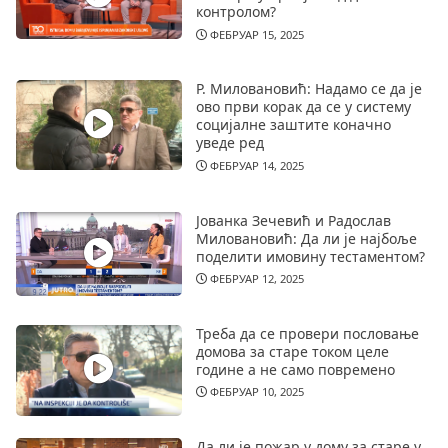
контролом?
ФЕБРУАР 15, 2025
Р. Миловановић: Надамо се да је
ово први корак да се у систему
социјалне заштите коначно
уведе ред
ФЕБРУАР 14, 2025
Јованка Зечевић и Радослав
Миловановић: Да ли је најбоље
поделити имовину тестаментом?
ФЕБРУАР 12, 2025
Треба да се провери пословање
домова за старе током целе
године а не само повремено
ФЕБРУАР 10, 2025
Да ли је пожар у дому за старе у