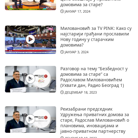
домовима за старе?
ЈАНУАР 17, 2024
Миловановић за TV PINK: Како су
најстарији грађани прославили
Нову годину у старачким
домовима?
ЈАНУАР 3, 2024
Разговор на тему “Безбедност у
домовима за старе” са
Радославом Миловановићем
(Ухвати дан, Радио Београд 1)
ДЕЦЕМБАР 18, 2023
Реизабрани председник
Удружења приватних домова за
старе, Радослав Миловановић о
плановима, иновацијама и
јавно-приватном партнерству