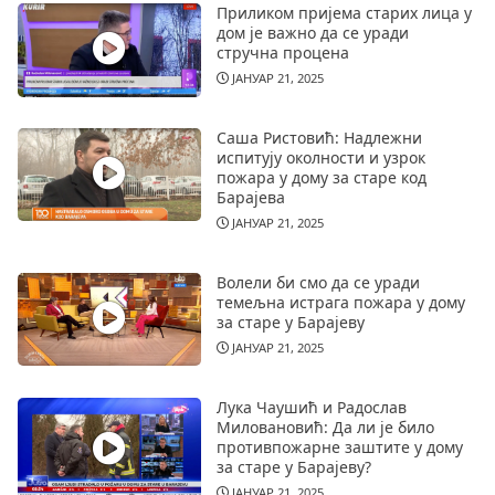
Приликом пријема старих лица у
дом је важно да се уради
стручна процена
ЈАНУАР 21, 2025
Саша Ристовић: Надлежни
испитују околности и узрок
пожара у дому за старе код
Барајева
ЈАНУАР 21, 2025
Волели би смо да се уради
темељна истрага пожара у дому
за старе у Барајеву
ЈАНУАР 21, 2025
Лука Чаушић и Радослав
Миловановић: Да ли је било
противпожарне заштите у дому
за старе у Барајеву?
ЈАНУАР 21, 2025