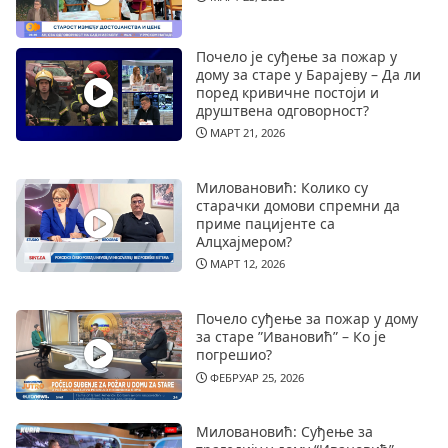
Почело је суђење за пожар у
дому за старе у Барајеву – Да ли
поред кривичне постоји и
друштвена одговорност?
МАРТ 21, 2026
Миловановић: Колико су
старачки домови спремни да
приме пацијенте са
Алцхајмером?
МАРТ 12, 2026
Почело суђење за пожар у дому
за старе ”Ивановић” – Ко је
погрешио?
ФЕБРУАР 25, 2026
Миловановић: Суђење за