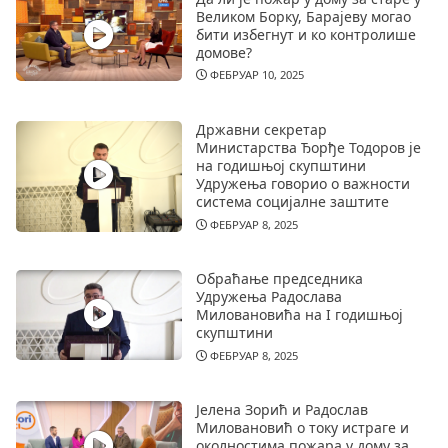
Великом Борку, Барајеву могао
бити избегнут и ко контролише
домове?
ФЕБРУАР 10, 2025
Државни секретар
Министарства Ђорђе Тодоров је
на годишњој скупштини
Удружења говорио о важности
система социјалне заштите
ФЕБРУАР 8, 2025
Обраћање председника
Удружења Радослава
Миловановића на I годишњој
скупштини
ФЕБРУАР 8, 2025
Јелена Зорић и Радослав
Миловановић о току истраге и
околностима пожара у дому за