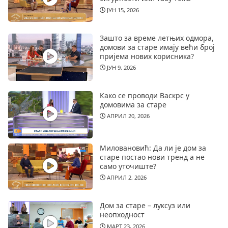
ЈУН 15, 2026
Зашто за време летњих одмора,
домови за старе имају већи број
пријема нових корисника?
ЈУН 9, 2026
Како се проводи Васкрс у
домовима за старе
АПРИЛ 20, 2026
Миловановић: Да ли је дом за
старе постао нови тренд а не
само уточиште?
АПРИЛ 2, 2026
Дом за старе – луксуз или
неопходност
МАРТ 23, 2026