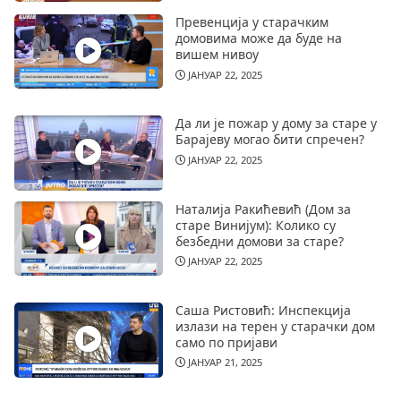
Превенција у старачким
домовима може да буде на
вишем нивоу
ЈАНУАР 22, 2025
Да ли је пожар у дому за старе у
Барајеву могао бити спречен?
ЈАНУАР 22, 2025
Наталија Ракићевић (Дом за
старе Винијум): Колико су
безбедни домови за старе?
ЈАНУАР 22, 2025
Саша Ристовић: Инспекција
излази на терен у старачки дом
само по пријави
ЈАНУАР 21, 2025