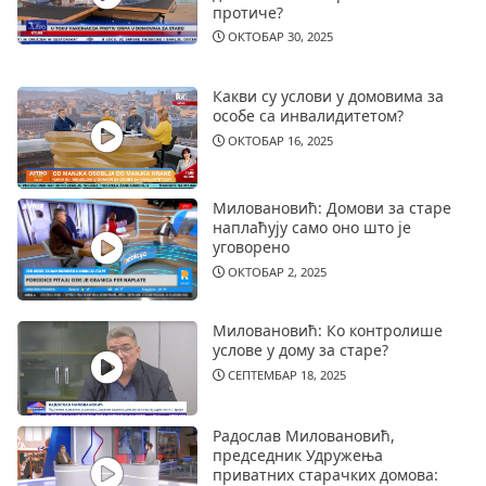
протиче?
ОКТОБАР 30, 2025
Какви су услови у домовима за
особе са инвалидитетом?
ОКТОБАР 16, 2025
Миловановић: Домови за старе
наплаћују само оно што је
уговорено
ОКТОБАР 2, 2025
Миловановић: Ко контролише
услове у дому за старе?
СЕПТЕМБАР 18, 2025
Радослав Миловановић,
председник Удружења
приватних старачких домова: