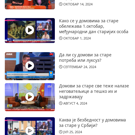
ОКТОБАР 14, 2024
Како се у домовима за старе
обележава 1.октобар,
међународни дан старијих особа
ОКТОБАР 1, 2024
Да ли су домови за старе
потреба или луксуз?
СЕПТЕМБАР 24, 2024
Домови за старе све теже налазе
неговатељице а тешко их и
задржавају
АВГУСТ 4, 2024
Каква је безбедност у домовима
за старе у Србији?
ЈУЛ 25, 2024