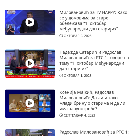
Миловановић за TV HAPPY: Како
се у домовима за старе
обележава “1. октобар
међународни дан старијих”
ОКТОБАР 2, 2023
Надежда Сатарић и Радослав
Миловановић за РТС 1 говоре на
тему “1. октобар Међународни
дан старијих”
ОКТОБАР 1, 2023
Ксенија Мајкић, Радослав
Миловановић: Да ли и како
млади брину о старима и да ли
има злоупотребе?
СЕПТЕМБАР 4, 2023
Радослав Миловановић за РТС 1: