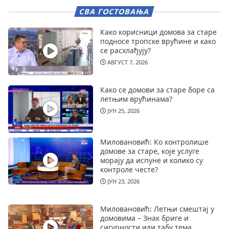
СВА ГОСТОВАЊА
Како корисници домова за старе
подносе тропске врућине и како
се расхлађују?
АВГУСТ 7, 2026
Како се домови за старе боре са
летњим врућинама?
ЈУН 25, 2026
Миловановић: Ко контролише
домове за старе, које услуге
морају да испуне и колико су
контроле честе?
ЈУН 23, 2026
Миловановић: Летњи смештај у
домовима – Знак бриге и
сигурности или табу тема