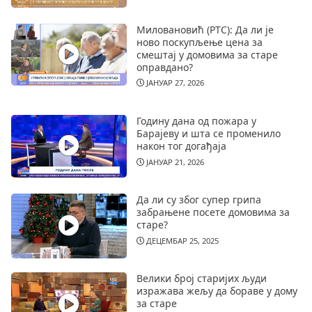
Миловановић (РТС): Да ли је
ново поскупљење цена за
смештај у домовима за старе
оправдано?
ЈАНУАР 27, 2026
Годину дана од пожара у
Барајеву и шта се променило
након тог догађаја
ЈАНУАР 21, 2026
Да ли су због супер грипа
забрањене посете домовима за
старе?
ДЕЦЕМБАР 25, 2025
Велики број старијих људи
изражава жељу да бораве у дому
за старе