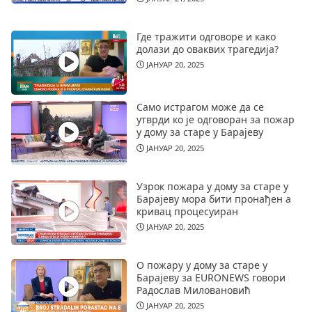
Где тражити одговоре и како
долази до оваквих трагедија?
ЈАНУАР 20, 2025
Само истрагом може да се
утврди ко је одговоран за пожар
у дому за старе у Барајеву
ЈАНУАР 20, 2025
Узрок пожара у дому за старе у
Барајеву мора бити пронађен а
кривац процесуиран
ЈАНУАР 20, 2025
О пожару у дому за старе у
Барајеву за EURONEWS говори
Радослав Миловановић
ЈАНУАР 20, 2025