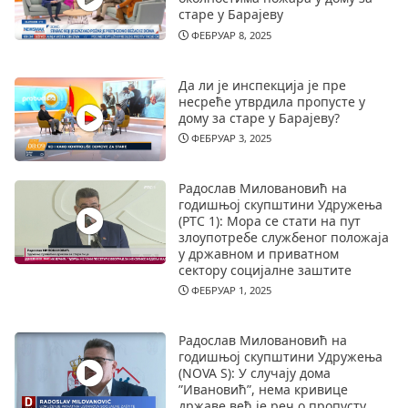
старе у Барајеву
ФЕБРУАР 8, 2025
Да ли је инспекција је пре
несреће утврдила пропусте у
дому за старе у Барајеву?
ФЕБРУАР 3, 2025
Радослав Миловановић на
годишњој скупштини Удружења
(РТС 1): Мора се стати на пут
злоупотребе службеног положаја
у државном и приватном
сектору социјалне заштите
ФЕБРУАР 1, 2025
Радослав Миловановић на
годишњој скупштини Удружења
(NOVA S): У случају дома
”Ивановић”, нема кривице
државе већ је реч о пропусту