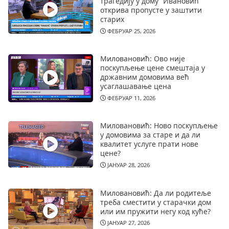
трагедију у дому “Ивановић”
открива пропусте у заштити
старих
ФЕБРУАР 25, 2026
Миловановић: Ово није
поскупљење цене смештаја у
државним домовима већ
усаглашавање цена
ФЕБРУАР 11, 2026
Миловановић: Ново поскупљење
у домовима за старе и да ли
квалитет услуге прати нове
цене?
ЈАНУАР 28, 2026
Миловановић: Да ли родитеље
треба сместити у старачки дом
или им пружити негу код куће?
ЈАНУАР 27, 2026