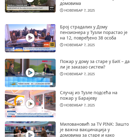
домовима
НОВЕМБАР 7, 2025
Број страдалих у Дому
пензионера у Тузли порастао је
на 12, повређено 38 особа
НОВЕМБАР 7, 2025
Пожар у дому за старе у БиХ – да
ли је заказао систем?
НОВЕМБАР 7, 2025
Случај из Тузле подсећа на
пожар у Барајеву
НОВЕМБАР 7, 2025
Миловановић за TV PINK: Зашто
је важна вакцинација у
домовима за старе и како