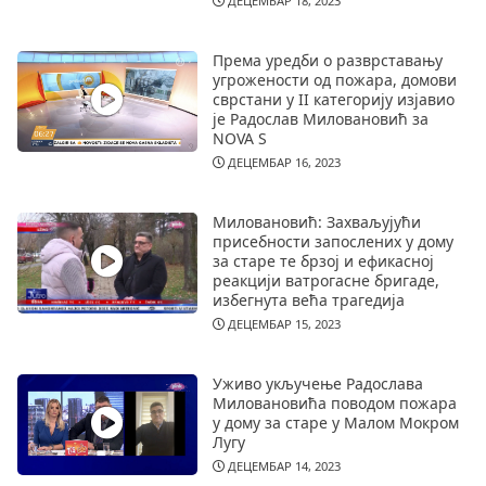
ДЕЦЕМБАР 18, 2023
Према уредби о разврставању
угрожености од пожара, домови
сврстани у II категорију изјавио
је Радослав Миловановић за
NOVA S
ДЕЦЕМБАР 16, 2023
Миловановић: Захваљујући
присебности запослених у дому
за старе те брзој и ефикасној
реакцији ватрогасне бригаде,
избегнута већа трагедија
ДЕЦЕМБАР 15, 2023
Уживо укључење Радослава
Миловановића поводом пожара
у дому за старе у Малом Мокром
Лугу
ДЕЦЕМБАР 14, 2023