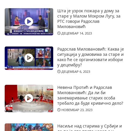
Шта је узрок пожара у дому за
старе у Малом Мокром Лугу, за
РТС говори Радослав
Миловановић
ДЕЦЕМБАР 14, 2023
Радослав Миловановић: Каква је
ситуација у домовима за старе и
како ће се организовати избори
у децембру?
ДЕЦЕМБАР 6, 2023
Невена Протић и Радослав
Миловановић: Да ли би
занемаривање старих особа
требало да буде кривично дело?
НОВЕМБАР 23, 2023
Насиље над старима у Србији и