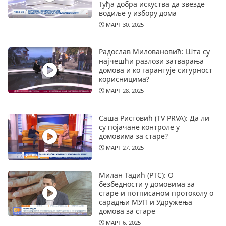
Туђа добра искуства да звезде
водиље у избору дома
МАРТ 30, 2025
Радослав Миловановић: Шта су
најчешћи разлози затварања
домова и ко гарантује сигурност
корисницима?
МАРТ 28, 2025
Саша Ристовић (TV PRVA): Да ли
су појачане контроле у
домовима за старе?
МАРТ 27, 2025
Милан Тадић (РТС): О
безбедности у домовима за
старе и потписаном протоколу о
сарадњи МУП и Удружења
домова за старе
МАРТ 6, 2025