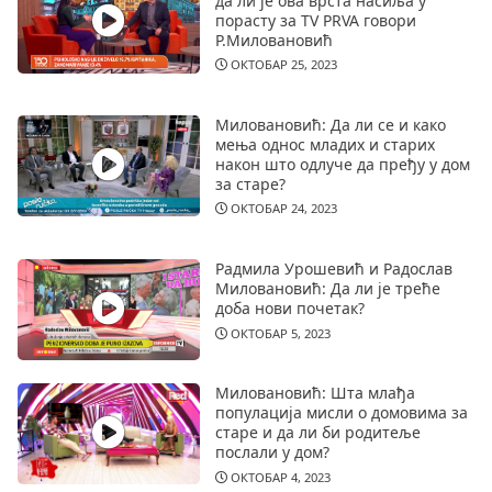
да ли је ова врста насиља у
порасту за TV PRVA говори
Р.Миловановић
ОКТОБАР 25, 2023
Миловановић: Да ли се и како
мења однос младих и старих
након што одлуче да пређу у дом
за старе?
ОКТОБАР 24, 2023
Радмила Урошевић и Радослав
Миловановић: Да ли је треће
доба нови почетак?
ОКТОБАР 5, 2023
Миловановић: Шта млађа
популација мисли о домовима за
старе и да ли би родитеље
послали у дом?
ОКТОБАР 4, 2023