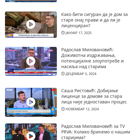
Како бити сигуран да је дом за
старе онај прави и да ли је
лиценциран?
ЈАНУАР 17, 2025
Радослав Миловановић:
Доживотна издржавања,
потенцијалне злоупотребе и
насиља над старима
ДЕЦЕМБАР 5, 2024
Саша Ристовић: Добијање
лиценце за домове за стара
лица није једноставан процес
НОВЕМБАР 12, 2024
Радослав Миловановић за TV
PRVA: Колико бринемо о нашим
старијима?