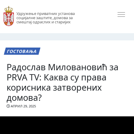
Удружење приватних установа
социјалне заштите, домова за
смештај одраслих и старијих
ГОСТОВАЊА
Радослав Миловановић за
PRVA TV: Каква су права
корисника затворених
домова?
АПРИЛ 29, 2025