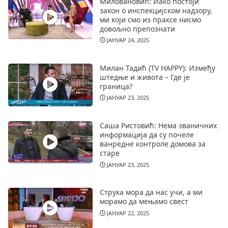
Миловановић: Иако постоји
закон о инспекцијском надзору,
ми који смо из праксе нисмо
довољно препознати
ЈАНУАР 24, 2025
Милан Тадић (TV HAPPY): Између
штедње и живота – Где је
граница?
ЈАНУАР 23, 2025
Саша Ристовић: Нема званичних
информација да су почеле
ванредне контроле домова за
старе
ЈАНУАР 23, 2025
Струка мора да нас учи, а ми
морамо да мењамо свест
ЈАНУАР 22, 2025