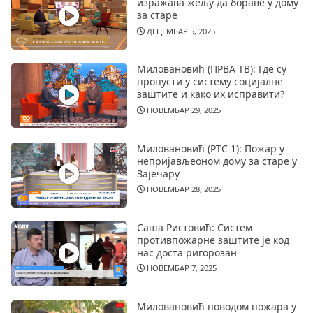
изражава жељу да бораве у дому
за старе
ДЕЦЕМБАР 5, 2025
Миловановић (ПРВА ТВ): Где су
пропусти у систему социјалне
заштите и како их исправити?
НОВЕМБАР 29, 2025
Миловановић (РТС 1): Пожар у
непријављеоном дому за старе у
Зајечару
НОВЕМБАР 28, 2025
Саша Ристовић: Систем
противпожарне заштите је код
нас доста ригорозан
НОВЕМБАР 7, 2025
Миловановић поводом пожара у