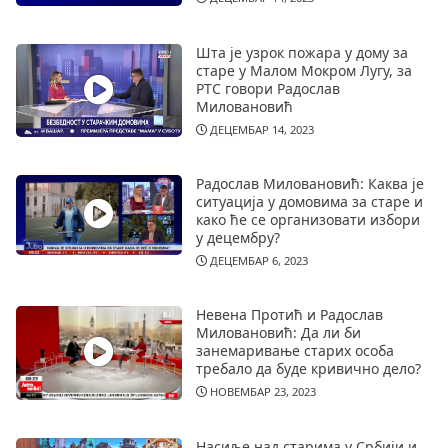
Шта је узрок пожара у дому за
старе у Малом Мокром Лугу, за
РТС говори Радослав
Миловановић
ДЕЦЕМБАР 14, 2023
Радослав Миловановић: Каква је
ситуација у домовима за старе и
како ће се организовати избори
у децембру?
ДЕЦЕМБАР 6, 2023
Невена Протић и Радослав
Миловановић: Да ли би
занемаривање старих особа
требало да буде кривично дело?
НОВЕМБАР 23, 2023
Насиље над старима у Србији и