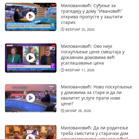
Миловановић: Суђење за
трагедију у дому “Ивановић”
открива пропусте у заштити
старих
ФЕБРУАР 25, 2026
Миловановић: Ово није
поскупљење цене смештаја у
државним домовима већ
усаглашавање цена
ФЕБРУАР 11, 2026
Миловановић: Ново поскупљење
у домовима за старе и да ли
квалитет услуге прати нове
цене?
ЈАНУАР 28, 2026
Миловановић: Да ли родитеље
треба сместити у старачки дом
или им пружити негу код куће?