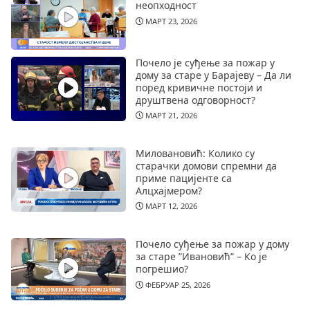
неопходност
МАРТ 23, 2026
Почело је суђење за пожар у
дому за старе у Барајеву – Да ли
поред кривичне постоји и
друштвена одговорност?
МАРТ 21, 2026
Миловановић: Колико су
старачки домови спремни да
приме пацијенте са
Алцхајмером?
МАРТ 12, 2026
Почело суђење за пожар у дому
за старе ”Ивановић” – Ко је
погрешио?
ФЕБРУАР 25, 2026