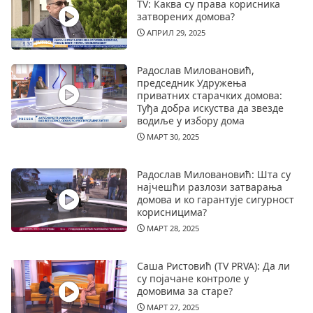
TV: Каква су права корисника
затворених домова?
АПРИЛ 29, 2025
Радослав Миловановић,
председник Удружења
приватних старачких домова:
Туђа добра искуства да звезде
водиље у избору дома
МАРТ 30, 2025
Радослав Миловановић: Шта су
најчешћи разлози затварања
домова и ко гарантује сигурност
корисницима?
МАРТ 28, 2025
Саша Ристовић (TV PRVA): Да ли
су појачане контроле у
домовима за старе?
МАРТ 27, 2025