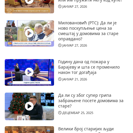
ЈАНУАР 27, 2026
Миловановић (РТС): Да ли је
ново поскупљење цена за
смештај у домовима за старе
оправдано?
ЈАНУАР 27, 2026
Годину дана од пожара у
Барајеву и шта се променило
након тог догађаја
ЈАНУАР 21, 2026
Да ли су због супер грипа
забрањене посете домовима за
старе?
ДЕЦЕМБАР 25, 2025
Велики број старијих људи