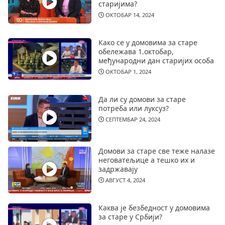
старијима?
ОКТОБАР 14, 2024
Како се у домовима за старе
обележава 1.октобар,
међународни дан старијих особа
ОКТОБАР 1, 2024
Да ли су домови за старе
потреба или луксуз?
СЕПТЕМБАР 24, 2024
Домови за старе све теже налазе
неговатељице а тешко их и
задржавају
АВГУСТ 4, 2024
Каква је безбедност у домовима
за старе у Србији?