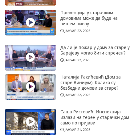
Превенција у старачким
домовима може да буде на
вишем нивоу
ЈАНУАР 22, 2025
Да ли је пожар у дому за старе у
Барајеву могао бити спречен?
ЈАНУАР 22, 2025
Наталија Ракићевић (Дом за
старе Винијум): Колико су
безбедни домови за старе?
ЈАНУАР 22, 2025
Саша Ристовић: Инспекција
излази на терен у старачки дом
само по пријави
ЈАНУАР 21, 2025