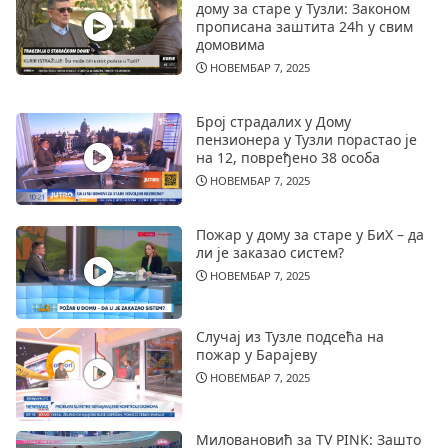
дому за старе у Тузли: Законом
прописана заштита 24h у свим
домовима
НОВЕМБАР 7, 2025
Број страдалих у Дому
пензионера у Тузли порастао је
на 12, повређено 38 особа
НОВЕМБАР 7, 2025
Пожар у дому за старе у БиХ – да
ли је заказао систем?
НОВЕМБАР 7, 2025
Случај из Тузле подсећа на
пожар у Барајеву
НОВЕМБАР 7, 2025
Миловановић за TV PINK: Зашто