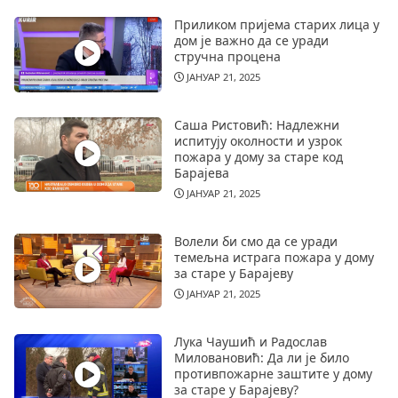
Приликом пријема старих лица у
дом је важно да се уради
стручна процена
ЈАНУАР 21, 2025
Саша Ристовић: Надлежни
испитују околности и узрок
пожара у дому за старе код
Барајева
ЈАНУАР 21, 2025
Волели би смо да се уради
темељна истрага пожара у дому
за старе у Барајеву
ЈАНУАР 21, 2025
Лука Чаушић и Радослав
Миловановић: Да ли је било
противпожарне заштите у дому
за старе у Барајеву?