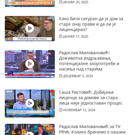
ЈАНУАР 20, 2025
Како бити сигуран да је дом за
старе онај прави и да ли је
лиценциран?
ЈАНУАР 17, 2025
Радослав Миловановић:
Доживотна издржавања,
потенцијалне злоупотребе и
насиља над старима
ДЕЦЕМБАР 5, 2024
Саша Ристовић: Добијање
лиценце за домове за стара
лица није једноставан процес
НОВЕМБАР 12, 2024
Радослав Миловановић за TV
PRVA: Колико бринемо о нашим