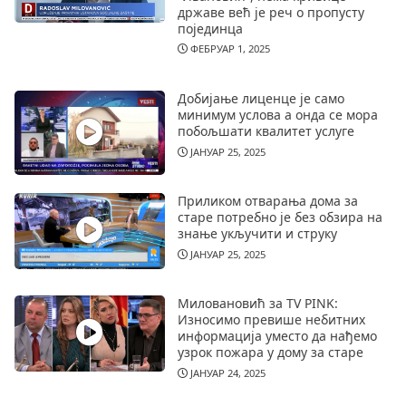
државе већ је реч о пропусту
појединца
ФЕБРУАР 1, 2025
Добијање лиценце је само
минимум услова а онда се мора
побољшати квалитет услуге
ЈАНУАР 25, 2025
Приликом отварања дома за
старе потребно је без обзира на
знање укључити и струку
ЈАНУАР 25, 2025
Миловановић за TV PINK:
Износимо превише небитних
информација уместо да нађемо
узрок пожара у дому за старе
ЈАНУАР 24, 2025