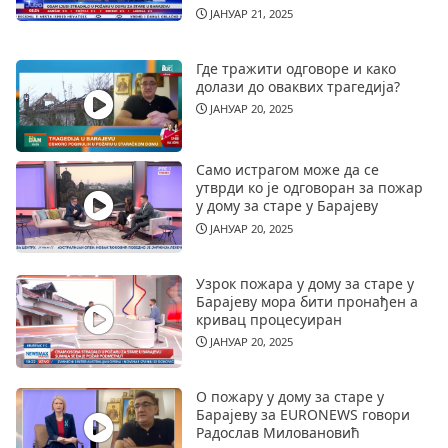
ЈАНУАР 21, 2025
Где тражити одговоре и како
долази до оваквих трагедија?
ЈАНУАР 20, 2025
Само истрагом може да се
утврди ко је одговоран за пожар
у дому за старе у Барајеву
ЈАНУАР 20, 2025
Узрок пожара у дому за старе у
Барајеву мора бити пронађен а
кривац процесуиран
ЈАНУАР 20, 2025
О пожару у дому за старе у
Барајеву за EURONEWS говори
Радослав Миловановић