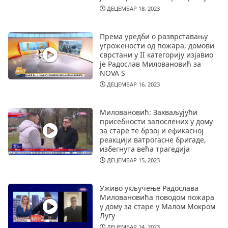
ДЕЦЕМБАР 18, 2023
Према уредби о разврставању
угрожености од пожара, домови
сврстани у II категорију изјавио
је Радослав Миловановић за
NOVA S
ДЕЦЕМБАР 16, 2023
Миловановић: Захваљујући
присебности запослених у дому
за старе те брзој и ефикасној
реакцији ватрогасне бригаде,
избегнута већа трагедија
ДЕЦЕМБАР 15, 2023
Уживо укључење Радослава
Миловановића поводом пожара
у дому за старе у Малом Мокром
Лугу
ДЕЦЕМБАР 14, 2023