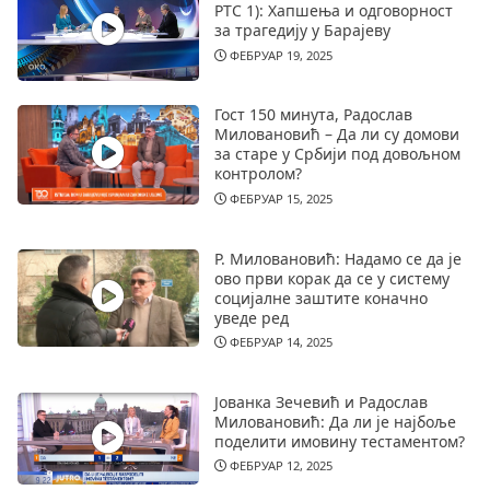
РТС 1): Хапшења и одговорност
за трагедију у Барајеву
ФЕБРУАР 19, 2025
Гост 150 минута, Радослав
Миловановић – Да ли су домови
за старе у Србији под довољном
контролом?
ФЕБРУАР 15, 2025
Р. Миловановић: Надамо се да је
ово први корак да се у систему
социјалне заштите коначно
уведе ред
ФЕБРУАР 14, 2025
Јованка Зечевић и Радослав
Миловановић: Да ли је најбоље
поделити имовину тестаментом?
ФЕБРУАР 12, 2025