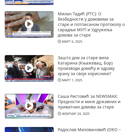
Милан Тадић (РТС): О
безбедности у домовима за
старе и потписаном протоколу о
сарадњи МУП и Удружења
домова за старе
МАРТ 6, 2025
Зашто дом за старе вила
Катарина (Књажевац, Бор)
производи домаћу и здраву
храну за своје кориснике?
МАРТ 1, 2025
Саша Ристовић за NEWSMAX:
Предности и мане државних и
приватних домова за старе
ФЕБРУАР 24, 2025
Радослав Миловановић (ОКО –