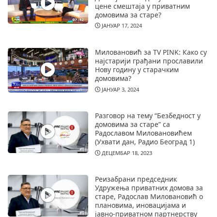
цене смештаја у приватним
домовима за старе?
ЈАНУАР 17, 2024
Миловановић за TV PINK: Како су
најстарији грађани прославили
Нову годину у старачким
домовима?
ЈАНУАР 3, 2024
Разговор на тему “Безбедност у
домовима за старе” са
Радославом Миловановићем
(Ухвати дан, Радио Београд 1)
ДЕЦЕМБАР 18, 2023
Реизабрани председник
Удружења приватних домова за
старе, Радослав Миловановић о
плановима, иновацијама и
јавно-приватном партнерству