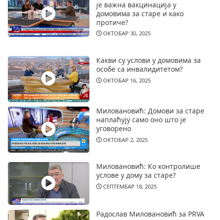
је важна вакцинација у
домовима за старе и како
протиче?
ОКТОБАР 30, 2025
Какви су услови у домовима за
особе са инвалидитетом?
ОКТОБАР 16, 2025
Миловановић: Домови за старе
наплаћују само оно што је
уговорено
ОКТОБАР 2, 2025
Миловановић: Ко контролише
услове у дому за старе?
СЕПТЕМБАР 18, 2025
Радослав Миловановић за PRVA