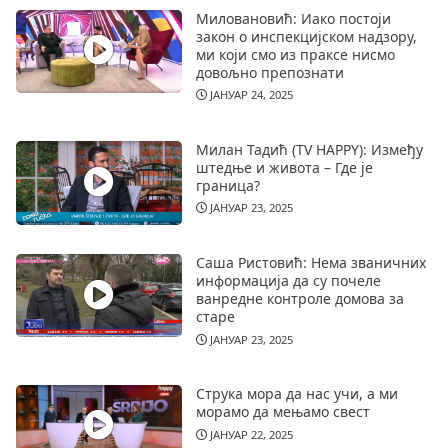
Миловановић: Иако постоји
закон о инспекцијском надзору,
ми који смо из праксе нисмо
довољно препознати
ЈАНУАР 24, 2025
Милан Тадић (TV HAPPY): Између
штедње и живота – Где је
граница?
ЈАНУАР 23, 2025
Саша Ристовић: Нема званичних
информација да су почеле
ванредне контроле домова за
старе
ЈАНУАР 23, 2025
Струка мора да нас учи, а ми
морамо да мењамо свест
ЈАНУАР 22, 2025