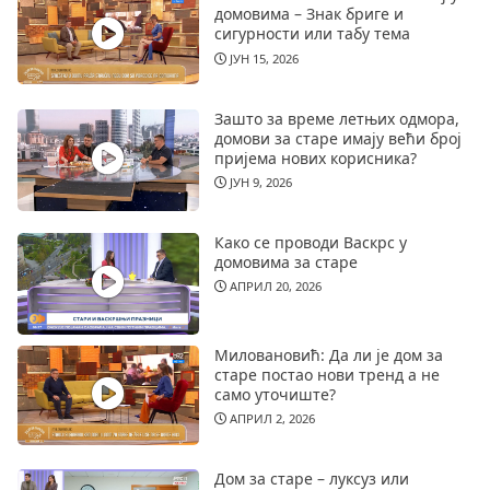
домовима – Знак бриге и
сигурности или табу тема
ЈУН 15, 2026
Зашто за време летњих одмора,
домови за старе имају већи број
пријема нових корисника?
ЈУН 9, 2026
Како се проводи Васкрс у
домовима за старе
АПРИЛ 20, 2026
Миловановић: Да ли је дом за
старе постао нови тренд а не
само уточиште?
АПРИЛ 2, 2026
Дом за старе – луксуз или