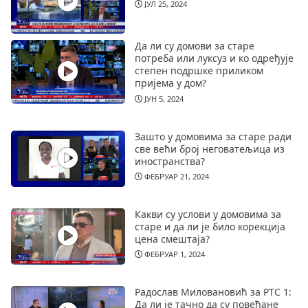
ЈУЛ 25, 2024
Да ли су домови за старе
потреба или луксуз и ко одређује
степен подршке приликом
пријема у дом?
ЈУН 5, 2024
Зашто у домовима за старе ради
све већи број неговатељица из
иностранства?
ФЕБРУАР 21, 2024
Какви су услови у домовима за
старе и да ли је било корекција
цена смештаја?
ФЕБРУАР 1, 2024
Радослав Миловановић за РТС 1:
Да ли је тачно да су повећане