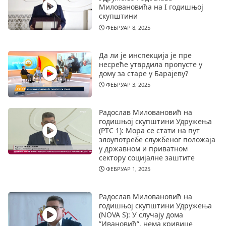
Миловановића на I годишњој
скупштини
ФЕБРУАР 8, 2025
Да ли је инспекција је пре
несреће утврдила пропусте у
дому за старе у Барајеву?
ФЕБРУАР 3, 2025
Радослав Миловановић на
годишњој скупштини Удружења
(РТС 1): Мора се стати на пут
злоупотребе службеног положаја
у државном и приватном
сектору социјалне заштите
ФЕБРУАР 1, 2025
Радослав Миловановић на
годишњој скупштини Удружења
(NOVA S): У случају дома
”Ивановић”, нема кривице