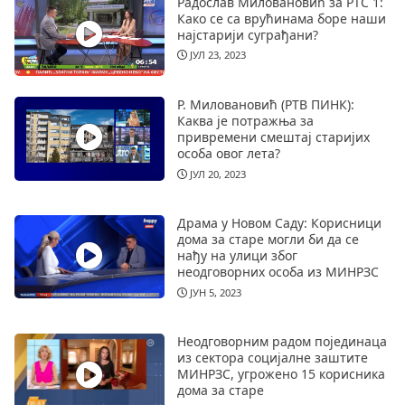
Радослав Миловановић за РТС 1:
Како се са врућинама боре наши
најстарији суграђани?
ЈУЛ 23, 2023
Р. Миловановић (РТВ ПИНК):
Каква је потражња за
привремени смештај старијих
особа овог лета?
ЈУЛ 20, 2023
Драма у Новом Саду: Корисници
дома за старе могли би да се
нађу на улици због
неодговорних особа из МИНРЗС
ЈУН 5, 2023
Неодговорним радом појединаца
из сектора социјалне заштите
МИНРЗС, угрожено 15 корисника
дома за старе