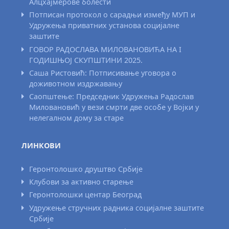
Алцхајмерове болести
Потписан протокол о сарадњи између МУП и
Удружења приватних установа социјалне
заштите
ГОВОР РАДОСЛАВА МИЛОВАНОВИЋА НА I
ГОДИШЊОЈ СКУПШТИНИ 2025.
Саша Ристовић: Потписивање уговора о
доживотном издржавању
Саопштење: Председник Удружења Радослав
Миловановић у вези смрти две особе у Војки у
нелегалном дому за старе
ЛИНКОВИ
Геронтолошко друштво Србије
Клубови за активно старење
Геронтолошки центар Београд
Удружење стручних радника социјалне заштите
Србије