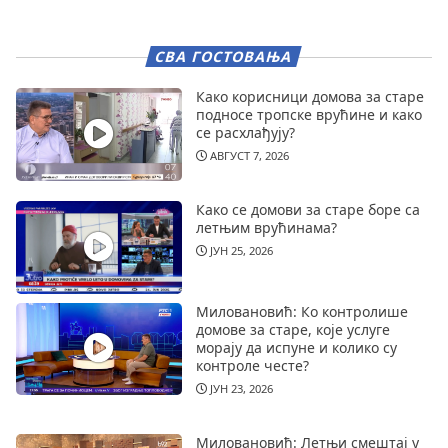
СВА ГОСТОВАЊА
Како корисници домова за старе
подносе тропске врућине и како
се расхлађују?
АВГУСТ 7, 2026
Како се домови за старе боре са
летњим врућинама?
ЈУН 25, 2026
Миловановић: Ко контролише
домове за старе, које услуге
морају да испуне и колико су
контроле честе?
ЈУН 23, 2026
Миловановић: Летњи смештај у