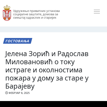
Удружење приватних установа
социјалне заштите, домова за
смештај одраслих и старијих
ГОСТОВАЊА
Јелена Зорић и Радослав
Миловановић о току
истраге и околностима
пожара у дому за старе у
Барајеву
ФЕБРУАР 8, 2025