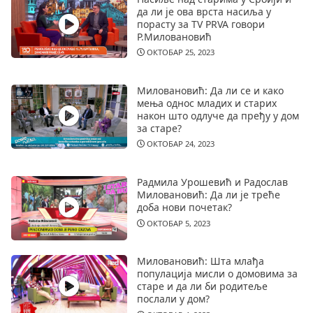
да ли је ова врста насиља у
порасту за TV PRVA говори
Р.Миловановић
ОКТОБАР 25, 2023
Миловановић: Да ли се и како
мења однос младих и старих
након што одлуче да пређу у дом
за старе?
ОКТОБАР 24, 2023
Радмила Урошевић и Радослав
Миловановић: Да ли је треће
доба нови почетак?
ОКТОБАР 5, 2023
Миловановић: Шта млађа
популација мисли о домовима за
старе и да ли би родитеље
послали у дом?