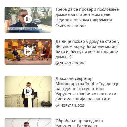
Треба да се провери пословање
домова за старе током целе
године а не само повремено
ФЕБРУАР 10, 2025
Да ли је пожар у дому за старе у
Великом Борку, Барајеву могао
бити избегнут и ко контролише
домове?
ФЕБРУАР 10, 2025
Државни секретар
Министарства Ђорђе Тодоров је
на годишњој скупштини
Удружења говорио о важности
система социјалне заштите
ФЕБРУАР 8, 2025
Обраћање председника
Удружења Радослава